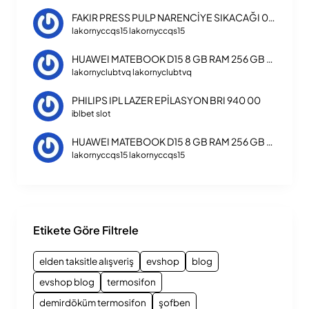
FAKIR PRESS PULP NARENCİYE SIKACAĞI 0830
lakornyccqs15 lakornyccqs15
HUAWEI MATEBOOK D15 8 GB RAM 256 GB SSD LAPTOP INTEL CORE I3 1115G4
lakornyclubtvq lakornyclubtvq
PHILIPS IPL LAZER EPİLASYON BRI 940 00
iblbet slot
HUAWEI MATEBOOK D15 8 GB RAM 256 GB SSD LAPTOP INTEL CORE I3 1115G4
lakornyccqs15 lakornyccqs15
Etikete Göre Filtrele
elden taksitle alışveriş
evshop
blog
evshop blog
termosifon
demirdöküm termosifon
şofben