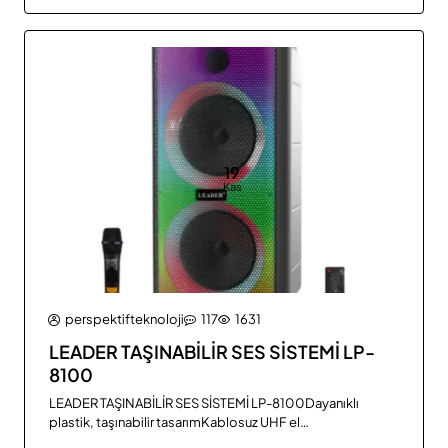
KutuAğırlık: 3 KgDiğer elden taksitle nevresim
takımları çeşitlerini görmek için tıklayınız.Evshop Ürünler..
19
Kas
perspektifteknoloji
117
1631
LEADER TAŞINABİLİR SES SİSTEMİ LP-
8100
LEADER TAŞINABİLİR SES SİSTEMİ LP-8100Dayanıklı
plastik, taşınabilir tasarımKablosuz UHF el
mikrofonuUzaktan kumanda9 Seçenekli RGB LEDRadyo