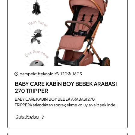
21
Kas
perspektifteknoloji
120
1603
BABY CARE KABİN BOY BEBEK ARABASI
270 TRIPPER
BABY CARE KABİN BOY BEBEK ARABASI 270
TRIPPERKatlandıktan sonra çekme koluyla valiz şeklinde
kullanılabilmeRüzgarlı havalarda koruyucu fermuarlı
Daha Fazlası
rüzgarlıkHavalandırma FilesiÇıkarılabilir ön barTam yatar
sırt desteği sayesinde konforlu uyku modunda
kullanılabilmeÜst gözetleme penceresiEkstra uzayan
fermuarlı tenteDiğer elden taksitle bebek arabaları..