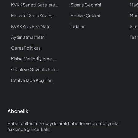
KVKK Senetli Satış İstenen Bilgiler
Sipariş Geçmişi
Mağ
Mesafeli Satış Sözleşmesi
Hediye Çekleri
Mar
KVKK Açık Rıza Metni
İadeler
Site
Aydınlatma Metni
Tesl
Çerez Politikası
Kişisel Verileri İşleme, Saklama ve İmha Politikası
Gizlilik ve Güvenlik Politikası
İptal ve İade Koşulları
Abonelik
Haber bültenimize kaydolarak haberler ve promosyonlar
hakkında güncel kalın