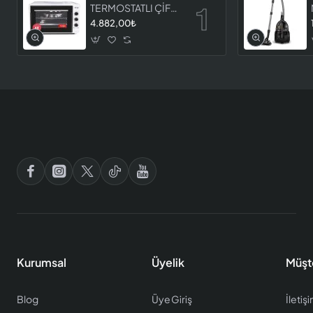
TERMOSTATLI ÇİFT
CAMLI FIRIN 8060
4.882,00₺
Kurumsal
Üyelik
Müşt
Blog
Üye Giriş
İletiş