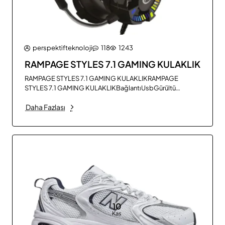
perspektifteknoloji
118
1243
RAMPAGE STYLES 7.1 GAMING KULAKLIK
RAMPAGE STYLES 7.1 GAMING KULAKLIKRAMPAGE
STYLES 7.1 GAMING KULAKLIKBağlantıUsbGürültü
ÖnlemeVarKablo Uzunluğu2,2 mKulaklık ModeliKulak Üstü
Daha Fazlası
Tam BoyKullanım AlanıOyunKullanım TipiKulak
ÜstüMikrofonVarPaket İçeriğiKablo KlipsiKanal YapısıÇift
(Stereo ) : Kanal veya Sanal 7.1RenkSiyahDiğer elden
taksitle oyuncu aksesuarları çeşitlerini görmek için tı..
10
Kas