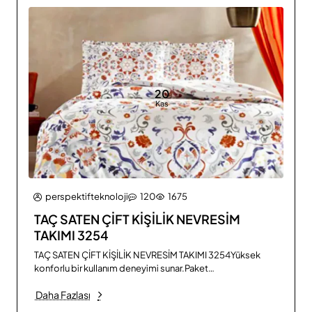
20
Kas
perspektifteknoloji
120
1675
TAÇ SATEN ÇİFT KİŞİLİK NEVRESİM
TAKIMI 3254
TAÇ SATEN ÇİFT KİŞİLİK NEVRESİM TAKIMI 3254Yüksek
konforlu bir kullanım deneyimi sunar.Paket
İçeriği:Nevresim: 200x220 cm (1 Adet)Çarsaf: 230x260
Daha Fazlası
cm (1 Adet)Yastık Kılıfı: 50x70 cm (2 Adet)Kumaş
Özellikleri: %100 Pamuk Saten 86 Tel/cm2Ambalaj: