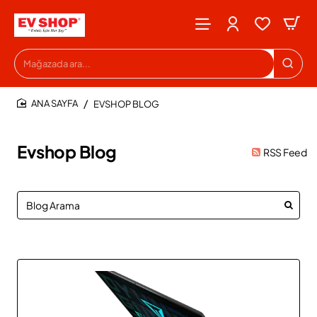
Mağazada
ara...
EVSHOP BLOG
HOME
Evshop Blog
RSS Feed