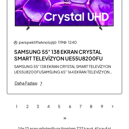
Kas
perspektifteknoloji
119
1240
SAMSUNG 55" 138 EKRAN CRYSTAL
SMART TELEVİZYON UE55U8200FU
SAMSUNG 55" 138 EKRAN CRYSTAL SMART TELEVİZYON
UE55U8200FUSAMSUNG 65'' 164 EKRAN TELEVİZYON
ÖZELLİKLERİİşletim SistemiTizenÇözünürlük3840x2160
Daha Fazlası
- 4K UHDEkran55” - 138 cm - FlatGörüntü
TeknolojisiLEDDahili Uydu
AlıcısıVARWifiVARBluetoothVARHDRVAR - HDR 10HDMI
GirişiVAR - 3Model Yılı2025RenkTitan GriDiğer elden
taksitle televizyonlar çeşitlerini görm..
1
2
3
4
5
6
7
8
9
1 ile 12 arası gösteriliyor (toplam 727 kayıt, 61 sayfa)