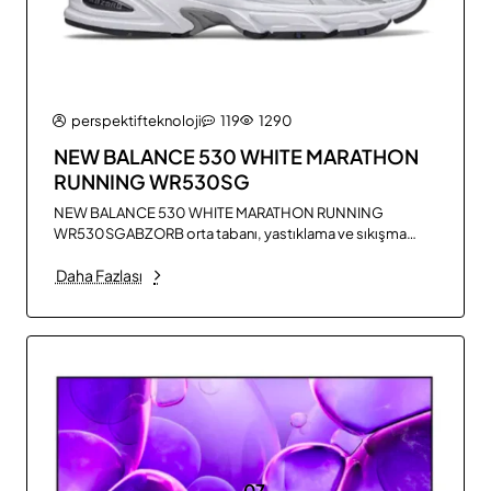
perspektifteknoloji
119
1290
NEW BALANCE 530 WHITE MARATHON
RUNNING WR530SG
NEW BALANCE 530 WHITE MARATHON RUNNING
WR530SGABZORB orta tabanı, yastıklama ve sıkışma
direncinin bir kombinasyonu ile darbeleri emerklasik mesh
Daha Fazlası
ve sentetik kaplama üst yapıBeyaz rengi, minimal bir
görünüm sunarDayanıklı dış malzeme, uzun ömürlü kullanım
sağlarEsnek taban yapısı, rahat hareket etmeyi sağlarŞok
emici taban, ayak sağlığını korurMate..
07