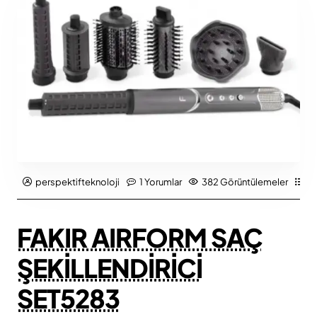
perspektifteknoloji
1 Yorumlar
382 Görüntülemeler
Ür
FAKIR AIRFORM SAÇ
ŞEKİLLENDİRİCİ
SET5283