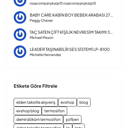
rozacompanykzqs15 rozacompanykzqs15
BABY CARE KABİN BOY BEBEK ARABASI 270 TRIPPER
Peggy Chavez
TAÇ SATEN ÇİFT KİŞİLİK NEVRESİM TAKIMI 3254
Michael Mason
LEADER TAŞINABİLİR SES SİSTEMİ LP-8100
Michelle Hernandez
Etikete Göre Filtrele
elden taksitle alışveriş
evshop
blog
evshop blog
termosifon
demirdöküm termosifon
şofben
elden taksitle termosifon
lg
lg tv