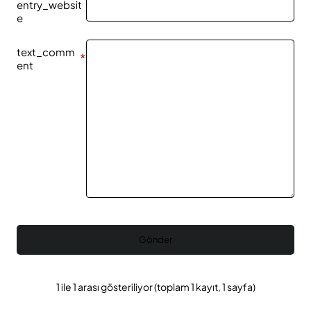
entry_websit
e
text_comm
ent
Gönder
1 ile 1 arası gösteriliyor (toplam 1 kayıt, 1 sayfa)