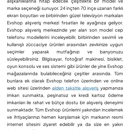
alışkanlıklarına hitap edecek çeşitlilikte bir model ve
marka seçeneği sunuyor. 24 inçten 70 inçe uzanan farklı
ekran boyutları ve birbirinden güzel televizyon markaları
Evshop alışveriş merkezi fırsatları ile ayağınıza geliyor.
Evshop alışveriş merkezinde yer alan son model cep
telefonu modellerini inceleyebilir, birbirinden sevimli ve
kullanışlı züccaciye ürünleri arasından zevkinize uygun
seçimler yaparak mutfağınızı ve banyonuzu
süsleyebilirsiniz. Bilgisayar, fotoğraf makinesi, bisiklet,
oyun konsolu ve ses sistemi gibi ürünler de yine Evshop
mağazalarında bulabileceğiniz çeşitler arasında. Tüm
bunlara ek olarak Evshop telefon üzerinden ve online
web sitesi üzerinden
elden taksitle alışveriş
yapmanıza
imkan sunmakta, peşinatsız ve kredi kartsız ödeme
imkanları ile rahat ve bütçe dostu bir alışveriş deneyimi
sunmaktadır. Tüm Evshop ürünlerini yakından incelemek
ve ihtiyaçlarınızı hemen karşılamak için markanın resmi
internet sitesini ziyaret edebilir ya da size en yakın