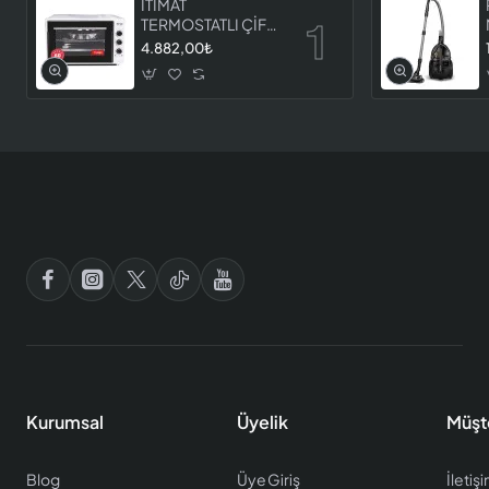
İTİMAT
TERMOSTATLI ÇİFT
CAMLI FIRIN 8060
4.882,00₺
Kurumsal
Üyelik
Müşt
Blog
Üye Giriş
İletiş