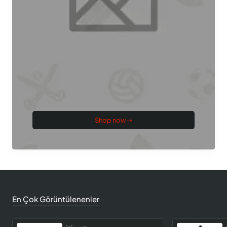
Shop now ➝
En Çok Görüntülenenler