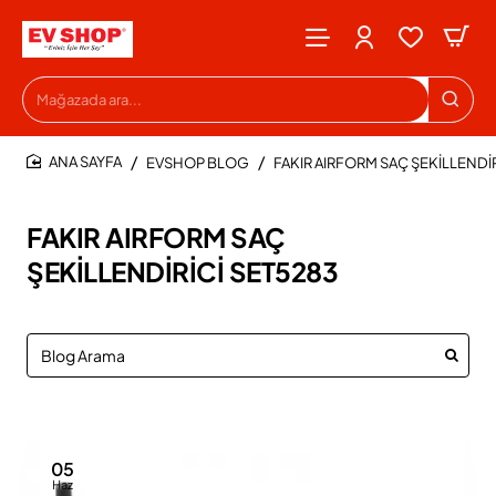
Mağazada
ara...
EVSHOP BLOG
FAKIR AIRFORM SAÇ ŞEKİLLENDİ
HOME
FAKIR AIRFORM SAÇ
ŞEKİLLENDİRİCİ SET5283
05
Haz