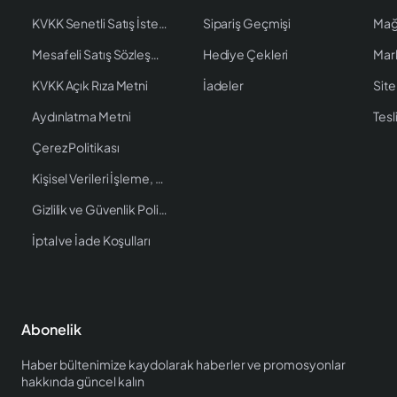
KVKK Senetli Satış İstenen Bilgiler
Sipariş Geçmişi
Mağ
Mesafeli Satış Sözleşmesi
Hediye Çekleri
Mar
KVKK Açık Rıza Metni
İadeler
Site
Aydınlatma Metni
Tesl
Çerez Politikası
Kişisel Verileri İşleme, Saklama ve İmha Politikası
Gizlilik ve Güvenlik Politikası
İptal ve İade Koşulları
Abonelik
Haber bültenimize kaydolarak haberler ve promosyonlar
hakkında güncel kalın