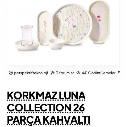
perspektifteknoloji
3 Yorumlar
441 Görüntülemeler
Ür
KORKMAZ LUNA
COLLECTION 26
PARÇA KAHVALTI