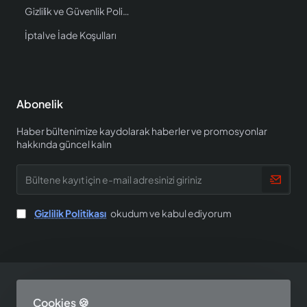
Gizlilik ve Güvenlik Politikası
İptal ve İade Koşulları
Abonelik
Haber bültenimize kaydolarak haberler ve promosyonlar
hakkında güncel kalın
Bültene
kayıt
için
e-
Gizlilik Politikası
okudum ve kabul ediyorum
mail
adresinizi
giriniz
Copyright © 2025, EV SHOP, All Rights Reserved
Cookies 🍪
Tasarım ve Yazılım Perspektif Teknoloji