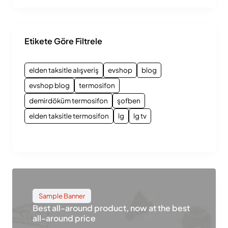
Etikete Göre Filtrele
elden taksitle alışveriş
evshop
blog
evshop blog
termosifon
demirdöküm termosifon
şofben
elden taksitle termosifon
lg
lg tv
Sample Banner
Best all-around product, now at the best
all-around price