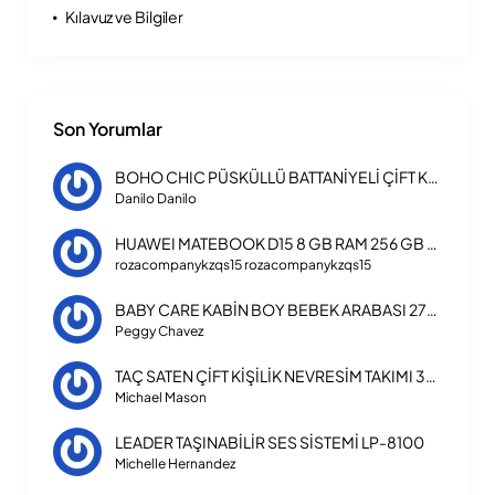
Kılavuz ve Bilgiler
Son Yorumlar
BOHO CHIC PÜSKÜLLÜ BATTANİYELİ ÇİFT KİŞİLİK NEVRESİM TAKIMI
Danilo Danilo
HUAWEI MATEBOOK D15 8 GB RAM 256 GB SSD LAPTOP INTEL CORE I3 1115G4
rozacompanykzqs15 rozacompanykzqs15
BABY CARE KABİN BOY BEBEK ARABASI 270 TRIPPER
Peggy Chavez
TAÇ SATEN ÇİFT KİŞİLİK NEVRESİM TAKIMI 3254
Michael Mason
LEADER TAŞINABİLİR SES SİSTEMİ LP-8100
Michelle Hernandez