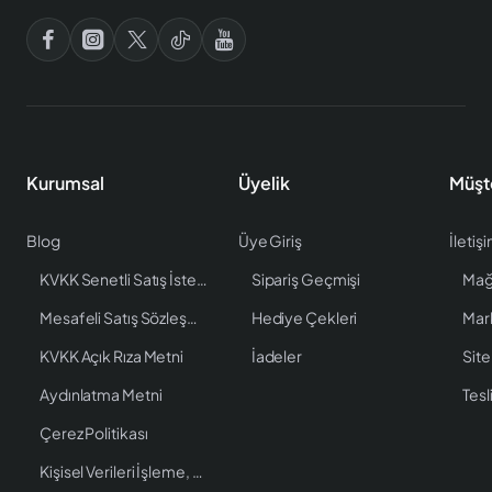
Kurumsal
Üyelik
Müşt
Blog
Üye Giriş
İletiş
KVKK Senetli Satış İstenen Bilgiler
Sipariş Geçmişi
Mağ
Mesafeli Satış Sözleşmesi
Hediye Çekleri
Mar
KVKK Açık Rıza Metni
İadeler
Site
Aydınlatma Metni
Tesl
Çerez Politikası
Kişisel Verileri İşleme, Saklama ve İmha Politikası