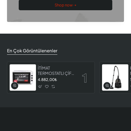
Shop now ➝
En Çok Görüntülenenler
İTİMAT
TERMOSTATLI ÇİFT
CAMLI FIRIN 8060
4.882,00₺