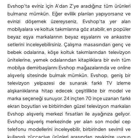
Evshop'ta eviniz için A'dan Z'ye aradığınız tüm ürünleri
bulmanız mümkün. Eğer evlilik planları yapıyorsanız ve
evinizi döşemek üzereyseniz, Evshop'ta yer alan
mobilyalara ve koltuk takımlarına göz atabilir, en popüler
beyaz eşya markalarının beyaz eşyalarını ve ankastre
setlerini inceleyebilirsiniz. Çalışma masasından genç ve
bebek odalarına, köşe koltuk takımlarından televizyon
ünitelerine, yemek odalarından kitaplıklara bir evin tüm
mobilya demirbaşlarını Evshop mağazalarında ve online
alışveriş sitesinde bulmak mümkün. Evshop, geniş bir
televizyon yelpazesi de sunarak farklı TV izleme
alışkanlıklarına hitap edecek çeşitlilikte bir model ve
marka seçeneği sunuyor. 24 inçten 70 inçe uzanan farklı
ekran boyutları ve birbirinden güzel televizyon markaları
Evshop alışveriş merkezi fırsatları ile ayağınıza geliyor.
Evshop alışveriş merkezinde yer alan son model cep
telefonu modellerini inceleyebilir, birbirinden sevimli ve
kullanışlı züccaciye ürünleri arasından zevkinize uygun