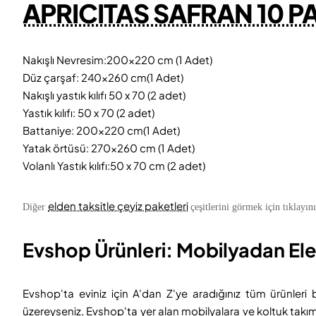
APRICITAS SAFRAN 10 PA
Nakışlı Nevresim:200x220 cm (1 Adet)
Düz çarşaf: 240x260 cm(1 Adet)
Nakışlı yastık kılıfı 50 x 70 (2 adet)
Yastık kılıfı: 50 x 70 (2 adet)
Battaniye: 200x220 cm(1 Adet)
Yatak örtüsü: 270x260 cm (1 Adet)
Volanlı Yastık kılıfı:50 x 70 cm (2 adet)
elden taksitle çeyiz paketleri
Diğer
çeşitlerini görmek için tıklayını
Evshop Ürünleri: Mobilyadan Ele
Evshop'ta eviniz için A'dan Z'ye aradığınız tüm ürünleri
üzereyseniz, Evshop'ta yer alan mobilyalara ve koltuk takım