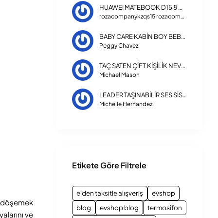
HUAWEI MATEBOOK D15 8 GB RAM 256 GB SSD LAPTOP INTEL CORE I3 1115G4
rozacompanykzqs15 rozacompanykzqs15
BABY CARE KABİN BOY BEBEK ARABASI 270 TRIPPER
Peggy Chavez
TAÇ SATEN ÇİFT KİŞİLİK NEVRESİM TAKIMI 3254
Michael Mason
LEADER TAŞINABİLİR SES SİSTEMİ LP-8100
Michelle Hernandez
Etikete Göre Filtrele
elden taksitle alışveriş
evshop
zi döşemek
blog
evshop blog
termosifon
alarını ve