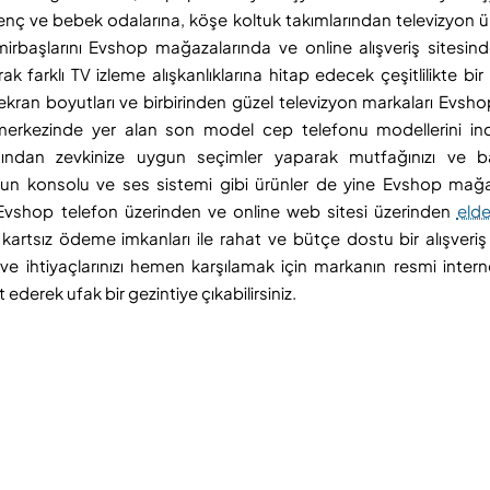
genç ve bebek odalarına, köşe koltuk takımlarından televizyon ün
irbaşlarını Evshop mağazalarında ve online alışveriş sitesi
farklı TV izleme alışkanlıklarına hitap edecek çeşitlilikte bi
ran boyutları ve birbirinden güzel televizyon markaları Evshop
ş merkezinde yer alan son model cep telefonu modellerini ince
arasından zevkinize uygun seçimler yaparak mutfağınızı ve 
t, oyun konsolu ve ses sistemi gibi ürünler de yine Evshop mağ
k Evshop telefon üzerinden ve online web sitesi üzerinden
elde
rtsız ödeme imkanları ile rahat ve bütçe dostu bir alışveri
 ihtiyaçlarınızı hemen karşılamak için markanın resmi interne
ederek ufak bir gezintiye çıkabilirsiniz.