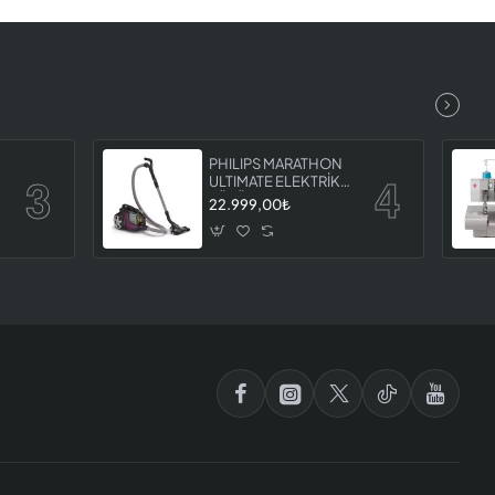
PHILIPS MARATHON
İ
ULTIMATE ELEKTRİKLİ
7
SÜPÜRGE XB9155 07
22.999,00₺