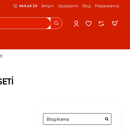
444 64 34
İletişim
Siparişlerim
Blog
Mağazalarımız
Tİ
SETİ