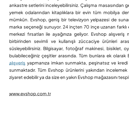
ankastre setlerini inceleyebilirsiniz. Çalışma masasından 
yemek odalarından kitaplıklara bir evin tüm mobilya dem
mümkün. Evshop, geniş bir televizyon yelpazesi de sunarak 
marka seçeneği sunuyor. 24 inçten 70 inçe uzanan farklı ek
merkezi fırsatları ile ayağınıza geliyor. Evshop alışveri
birbirinden sevimli ve kullanışlı züccaciye ürünleri 
süsleyebilirsiniz. Bilgisayar, fotoğraf makinesi, bisikle
bulabileceğiniz çeşitler arasında. Tüm bunlara ek olara
alışveriş
yapmanıza imkan sunmakta, peşinatsız ve kredi ka
sunmaktadır. Tüm Evshop ürünlerini yakından incelemek ve
ziyaret edebilir ya da size en yakın Evshop mağazasını tespit 
www.evshop.com.tr