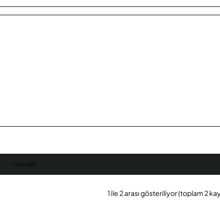
Gönder
1 ile 2 arası gösteriliyor (toplam 2 kay