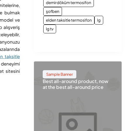
demirdöküm termosifon
itelerine,
şofben
nde bulmak
r model ve
elden taksitle termosifon
lg
 alışveriş
lg tv
leyebilir,
banyonuzu
azalarında
n taksitle
ş deneyimi
t sitesini
Sample Banner
Best all-around product, now
at the best all-around price