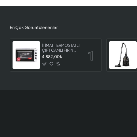
En Çok Görüntülenenler
İTİMAT TERMOSTATLI
ÇİFT CAMLI FIRIN
8060
4.882,00₺