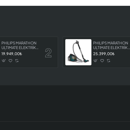
PHILIPS MARATHON
PHILIPS MARATHON
ULTIMATE ELEKTRİKLİ
ULTIMATE ELEKTRİKL
SÜPÜRGE XB9125 07
SÜPÜRGE XB9185 0
19.949,00₺
25.399,00₺