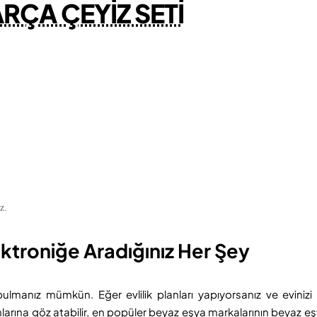
RÇA ÇEYİZ SETİ
z.
ktroniğe Aradığınız Her Şey
 bulmanız mümkün. Eğer evlilik planları yapıyorsanız ve evini
larına göz atabilir, en popüler beyaz eşya markalarının beyaz eşy