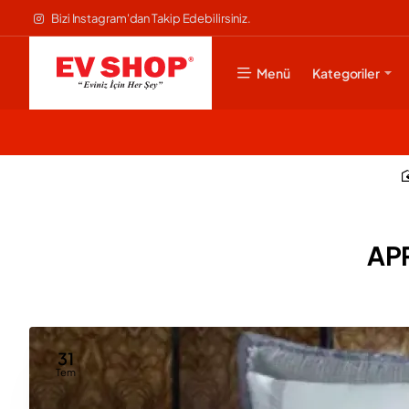
Bizi Instagram'dan Takip Edebilirsiniz.
Menü
Kategoriler
APR
31
Tem