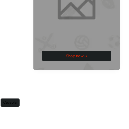
Shop now ➝
Cevapla