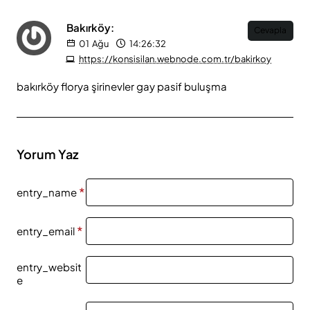
Bakırköy:
Cevapla
01
Ağu
14:26:32
https://konsisilan.webnode.com.tr/bakirkoy
bakırköy florya şirinevler gay pasif buluşma
Yorum Yaz
entry_name
entry_email
entry_websit
e