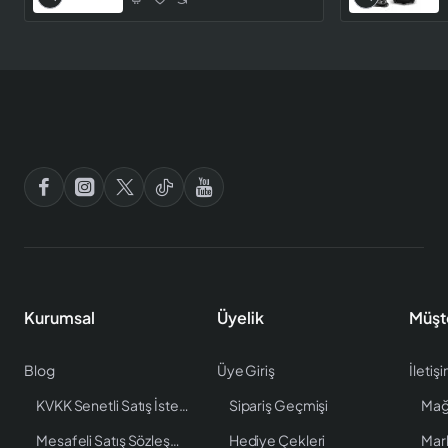
Kurumsal
Üyelik
Müşt
Blog
Üye Giriş
İletiş
KVKK Senetli Satış İstenen Bilgiler
Sipariş Geçmişi
Mağ
Mesafeli Satış Sözleşmesi
Hediye Çekleri
Mar