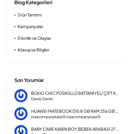
Blog Kategorileri
Ürün Tanıtımı
Kampanyalar
Etkinlik ve Olaylar
Kılavuz ve Bilgiler
Son Yorumlar
BOHO CHIC PÜSKÜLLÜ BATTANİYELİ ÇİFT KİŞİLİK NEVRESİM TAKIMI
Danilo Danilo
HUAWEI MATEBOOK D15 8 GB RAM 256 GB SSD LAPTOP INTEL CORE I3 1115G4
rozacompanykzqs15 rozacompanykzqs15
BABY CARE KABİN BOY BEBEK ARABASI 270 TRIPPER