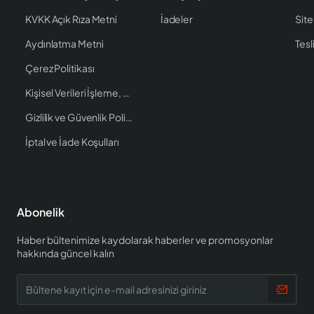
KVKK Açık Rıza Metni
İadeler
Site
Aydınlatma Metni
Tesl
Çerez Politikası
Kişisel Verileri İşleme, Saklama ve İmha Politikası
Gizlilik ve Güvenlik Politikası
İptal ve İade Koşulları
Abonelik
Haber bültenimize kaydolarak haberler ve promosyonlar
hakkında güncel kalın
Bültene
kayıt
için