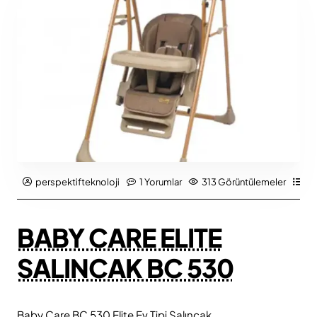
perspektifteknoloji
1 Yorumlar
313 Görüntülemeler
Ür
BABY CARE ELITE
SALINCAK BC 530
Baby Care BC 530 Elite Ev Tipi Salıncak