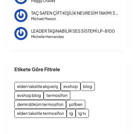
Peggy Chavez
TAÇ SATEN ÇİFT KİŞİLİK NEVRESİM TAKIMI 3254
Michael Mason
LEADER TAŞINABİLİR SES SİSTEMİ LP-8100
Michelle Hernandez
Etikete Göre Filtrele
elden taksitle alışveriş
evshop
blog
evshop blog
termosifon
demirdöküm termosifon
şofben
elden taksitle termosifon
lg
lg tv