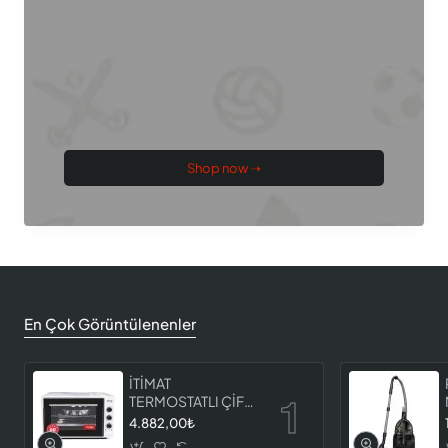
Shop now ➝
En Çok Görüntülenenler
İTİMAT
TERMOSTATLI ÇİFT
CAMLI FIRIN 8060
4.882,00₺