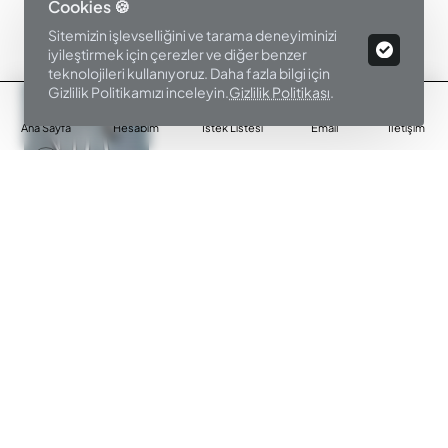
Cookies 🍪
Sitemizin işlevselliğini ve tarama deneyiminizi
Ürün Filtre
iyileştirmek için çerezler ve diğer benzer
teknolojileri kullanıyoruz. Daha fazla bilgi için
Gizlilik Politikamızı inceleyin.
Gizlilik Politikası
.
Ana Sayfa
Hesabım
İstek Listesi
Email
İletişim
KORKMAZ
03809055
KORKMAZ BONİTA 84 PARÇA ÇATAL KAŞIK BIÇAK SETİ
A2504
Peşin Fiyat
9.269,00₺
Sepete Ekle