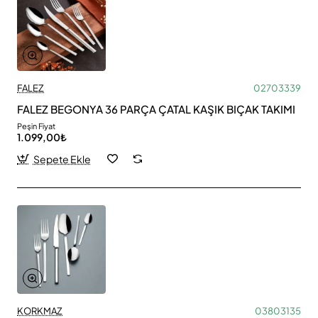
FALEZ
02703339
FALEZ BEGONYA 36 PARÇA ÇATAL KAŞIK BIÇAK TAKIMI
Peşin Fiyat
1.099,00₺
Sepete Ekle
KORKMAZ
03803135