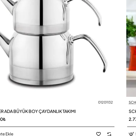
01201132
SCH
R ADA BÜYÜK BOY ÇAYDANLIK TAKIMI
SCH
00₺
2.7
te Ekle