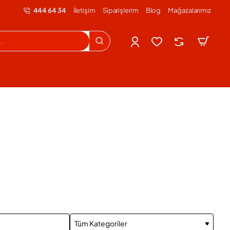
444 64 34
İletişim
Siparişlerim
Blog
Mağazalarımız