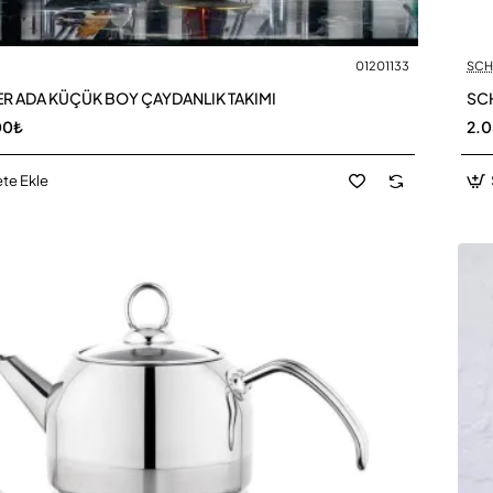
01201133
SCH
R ADA KÜÇÜK BOY ÇAYDANLIK TAKIMI
SCH
00₺
2.
te Ekle