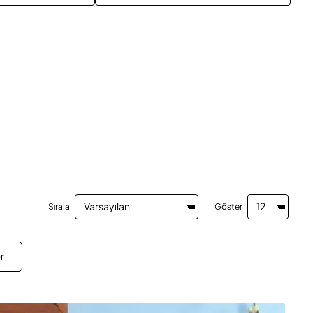
Sırala
Göster
r