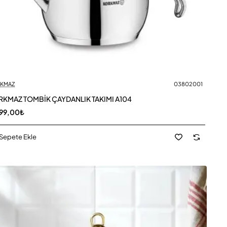
KMAZ
03802001
KMAZ TOMBİK ÇAYDANLIK TAKIMI A104
99,00₺
Sepete Ekle