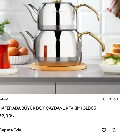
AFER
01201160
AFER ADA BÜYÜK BOY ÇAYDANLIK TAKIMI GLD03
79,00₺
Sepete Ekle