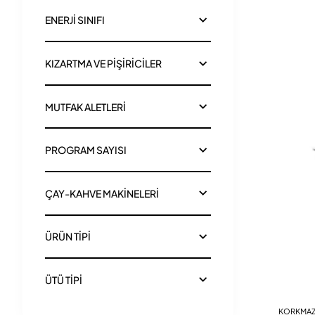
ENERJİ SINIFI
KIZARTMA VE PİŞİRİCİLER
MUTFAK ALETLERİ
PROGRAM SAYISI
ÇAY-KAHVE MAKİNELERİ
ÜRÜN TİPİ
ÜTÜ TİPİ
KORKMA