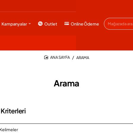
Kampanyalar
Outlet
Online Ödeme
Mağazada
ara...
ARAMA
HOME
Arama
riterleri