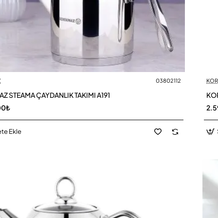
Z
03802112
KOR
Z STEAMA ÇAYDANLIK TAKIMI A191
KOR
00₺
2.5
te Ekle