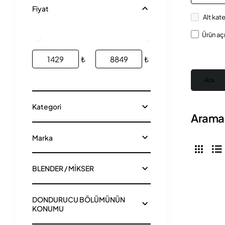
Fiyat
Alt kat
Ürün aç
₺
₺
Ara
Kategori
Arama 
Marka
BLENDER / MİKSER
DONDURUCU BÖLÜMÜNÜN
KONUMU