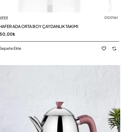
AFER
01201161
AFER ADA ORTA BOY ÇAYDANLIK TAKIMI
050,00₺
Sepete Ekle