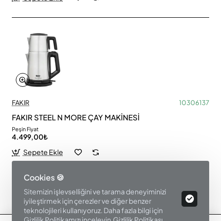
FAKIR
10306137
FAKIR STEEL N MORE ÇAY MAKİNESİ
Peşin Fiyat
4.499,00₺
Sepete Ekle
Cookies 🍪
Sitemizin işlevselliğini ve tarama deneyiminizi
Ürün Filtre
iyileştirmek için çerezler ve diğer benzer
teknolojileri kullanıyoruz. Daha fazla bilgi için
Gizlilik Politikamızı inceleyin.
Gizlilik Politikası
.