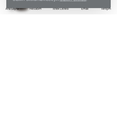
Ana Sayfa
Hesabım
İstek Listesi
Email
İletişim
FAKIR
10305569
FAKIR TASTEA ÇAY MAKİNESİ
Peşin Fiyat
4.399,00₺
Sepete Ekle
FALEZ
02703340
FALEZ ARES ORTA BOY ÇAYDANLIK
Peşin Fiyat