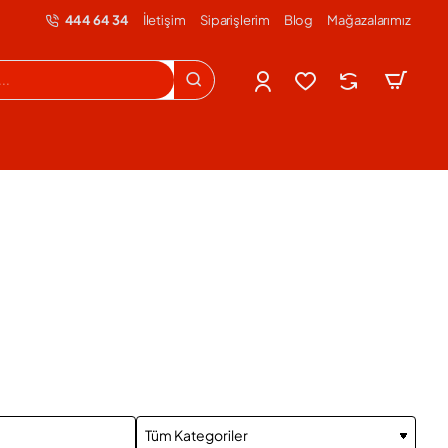
444 64 34
İletişim
Siparişlerim
Blog
Mağazalarımız