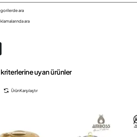
egorilerde ara
ıklamalarında ara
kriterlerine uyan ürünler
Ürün Karşılaştır