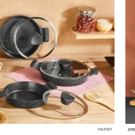
01631107
AMB