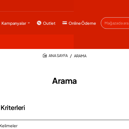
Kampanyalar
Outlet
Online Ödeme
Mağazada
ara...
ARAMA
HOME
Arama
riterleri