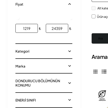
Fiyat
Alt kat
Ürün aç
₺
₺
Ara
Kategori
Arama 
Marka
DONDURUCU BÖLÜMÜNÜN
KONUMU
ENERJİ SINIFI