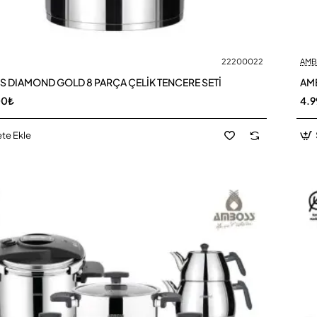
22200022
AMB
 DIAMOND GOLD 8 PARÇA ÇELİK TENCERE SETİ
AMB
00₺
4.9
te Ekle