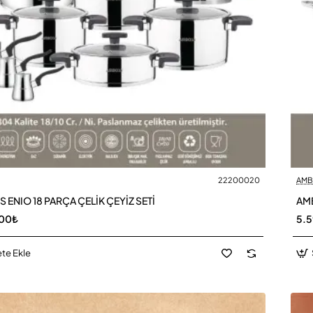
22200020
AMB
ENIO 18 PARÇA ÇELİK ÇEYİZ SETİ
AMB
,00₺
5.
te Ekle