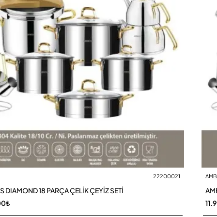
22200021
AMB
 DIAMOND 18 PARÇA ÇELİK ÇEYİZ SETİ
AMB
00₺
11.