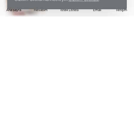
Ana Sayfa
Hesabım
İstek Listesi
Email
İletişim
SCHAFER
05009132
SCHAFER GRAND DÜDÜKLÜ TENCERE 12 LT
Peşin Fiyat
6.000,00₺
Sepete Ekle
SCHAFER
00742180
SCHAFER IN SAFE 2 Lİ 4 PARÇA DÜDÜKLÜ TENCERE
SETİ