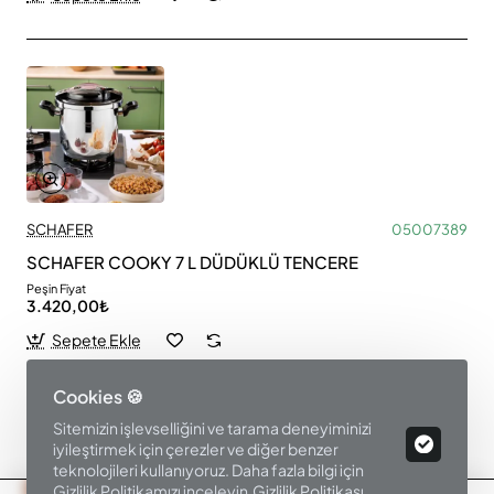
SCHAFER
05007389
SCHAFER COOKY 7 L DÜDÜKLÜ TENCERE
Peşin Fiyat
3.420,00₺
Sepete Ekle
Cookies 🍪
Sitemizin işlevselliğini ve tarama deneyiminizi
Ürün Filtre
iyileştirmek için çerezler ve diğer benzer
teknolojileri kullanıyoruz. Daha fazla bilgi için
Gizlilik Politikamızı inceleyin.
Gizlilik Politikası
.