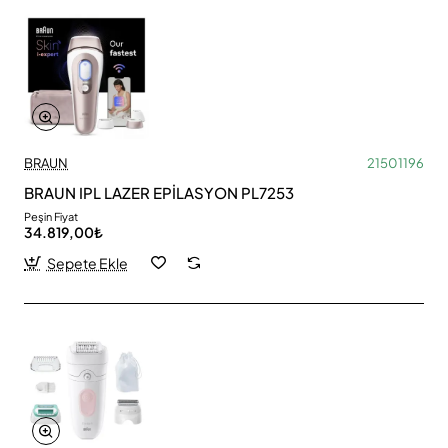
BRAUN
21501196
BRAUN IPL LAZER EPİLASYON PL7253
Peşin Fiyat
34.819,00₺
Sepete Ekle