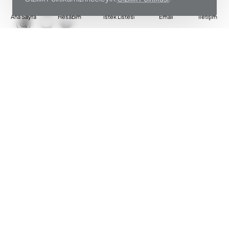
Ana Sayfa
Hesabım
İstek Listesi
Email
İletişim
PHILIPS
19004350
PHILIPS 8000 SERİSİ ISLAK VE KURU EPİLATÖR
BRE730-05
Peşin Fiyat
7.259,00₺
Sepete Ekle
PHILIPS
19004396