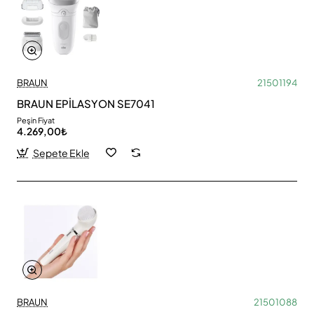
BRAUN
21501194
BRAUN EPİLASYON SE7041
Peşin Fiyat
4.269,00₺
Sepete Ekle
BRAUN
21501088