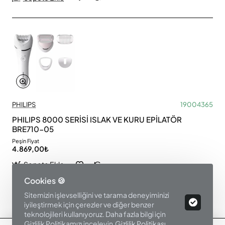
PHILIPS
19004365
PHILIPS 8000 SERİSİ ISLAK VE KURU EPİLATÖR
BRE710-05
Peşin Fiyat
4.869,00₺
Sepete Ekle
Cookies 🍪
Sitemizin işlevselliğini ve tarama deneyiminizi
Ürün Filtre
iyileştirmek için çerezler ve diğer benzer
teknolojileri kullanıyoruz. Daha fazla bilgi için
Gizlilik Politikamızı inceleyin.
Gizlilik Politikası
.