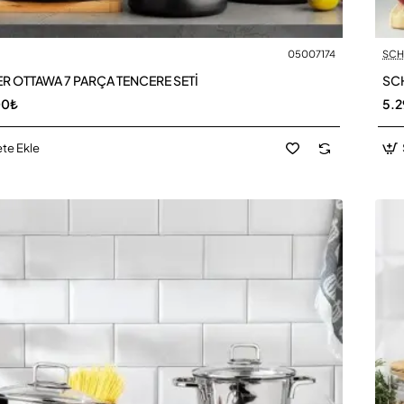
05007174
SCH
R OTTAWA 7 PARÇA TENCERE SETİ
SCH
00₺
5.2
te Ekle