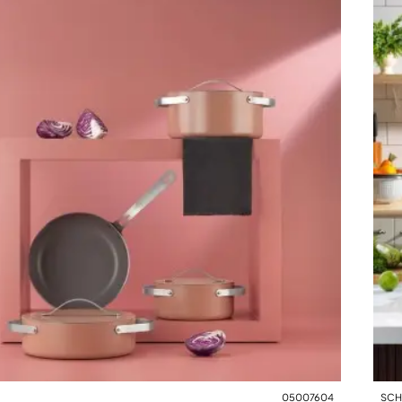
05007604
SCH