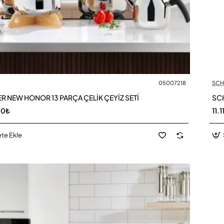
05007218
SCH
R NEW HONOR 13 PARÇA ÇELİK ÇEYİZ SETİ
SCH
00₺
11.
te Ekle