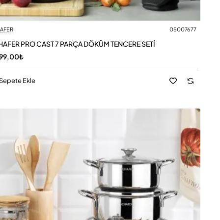
AFER
05007677
AFER PRO CAST 7 PARÇA DÖKÜM TENCERE SETİ
99,00₺
Sepete Ekle