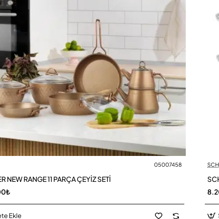
05007458
SCH
R NEW RANGE 11 PARÇA ÇEYİZ SETİ
SCH
00₺
8.
te Ekle