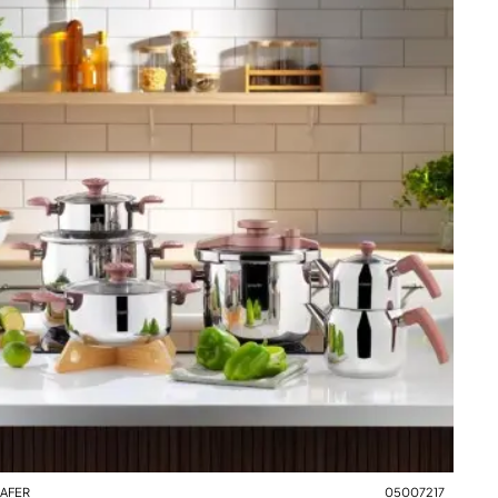
AFER
05007217