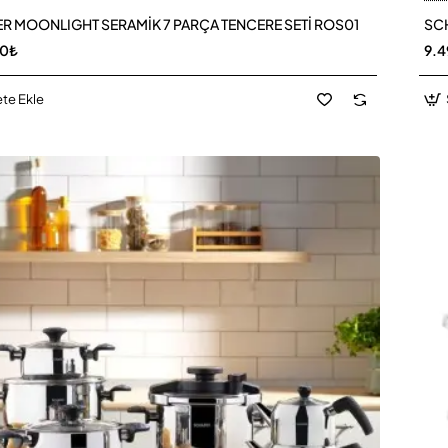
R MOONLIGHT SERAMİK 7 PARÇA TENCERE SETİ ROS01
SCH
00₺
9.4
te Ekle