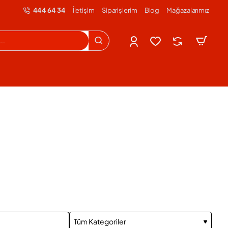
444 64 34
İletişim
Siparişlerim
Blog
Mağazalarımız