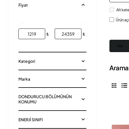
Fiyat
Alt kat
Ürün aç
₺
₺
Ara
Kategori
Arama 
Marka
DONDURUCU BÖLÜMÜNÜN
KONUMU
ENERJİ SINIFI