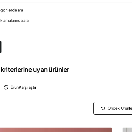
egorilerde ara
ıklamalarında ara
kriterlerine uyan ürünler
Ürün Karşılaştır
Önceki Ürünle