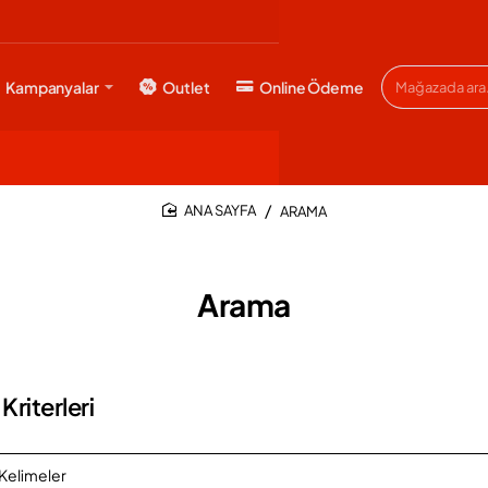
Kampanyalar
Outlet
Online Ödeme
Mağazada
ara...
ARAMA
HOME
Arama
riterleri