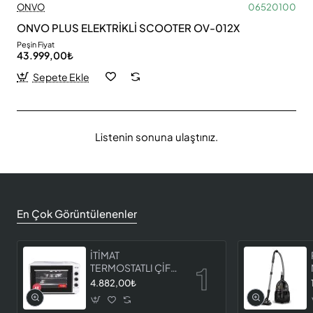
ONVO
06520100
ONVO PLUS ELEKTRİKLİ SCOOTER OV-012X
Peşin Fiyat
43.999,00₺
Sepete Ekle
Listenin sonuna ulaştınız.
En Çok Görüntülenenler
İTİMAT
TERMOSTATLI ÇİFT
CAMLI FIRIN 8060
4.882,00₺