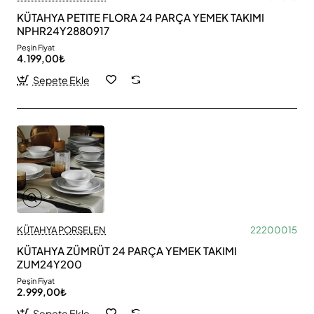
KÜTAHYA PETITE FLORA 24 PARÇA YEMEK TAKIMI
NPHR24Y2880917
Peşin Fiyat
4.199,00₺
Sepete Ekle
KÜTAHYA PORSELEN
22200015
KÜTAHYA ZÜMRÜT 24 PARÇA YEMEK TAKIMI
ZUM24Y200
Peşin Fiyat
2.999,00₺
Sepete Ekle