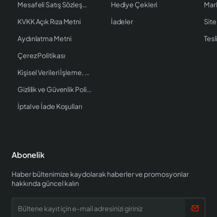
Mesafeli Satış Sözleşmesi
Hediye Çekleri
Mar
KVKK Açık Rıza Metni
İadeler
Site
Aydınlatma Metni
Tesl
Çerez Politikası
Kişisel Verileri İşleme, Saklama ve İmha Politikası
Gizlilik ve Güvenlik Politikası
İptal ve İade Koşulları
Abonelik
Haber bültenimize kaydolarak haberler ve promosyonlar
hakkında güncel kalın
Bültene
kayıt