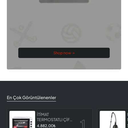
Shop now ➝
En Çok Görüntülenenler
İTİMAT
TERMOSTATLI ÇİFT
CAMLI FIRIN 8060
4.882,00₺