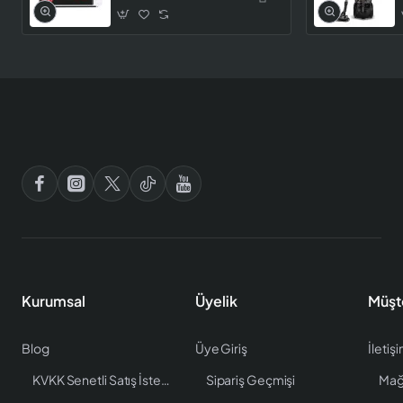
Kurumsal
Üyelik
Müşt
Blog
Üye Giriş
İletiş
KVKK Senetli Satış İstenen Bilgiler
Sipariş Geçmişi
Mağ