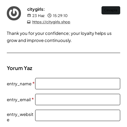
citygirls:
Cevapla
23
Haz
15:29:10
https://citygirls.shop
Thank you for your confidence; your loyalty helps us
grow and improve continuously.
Yorum Yaz
entry_name
entry_email
entry_websit
e