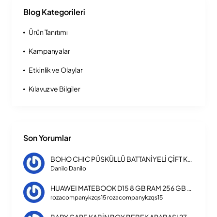
Blog Kategorileri
Ürün Tanıtımı
Kampanyalar
Etkinlik ve Olaylar
Kılavuz ve Bilgiler
Son Yorumlar
BOHO CHIC PÜSKÜLLÜ BATTANİYELİ ÇİFT KİŞİLİK NEVRESİM TAKIMI
Danilo Danilo
HUAWEI MATEBOOK D15 8 GB RAM 256 GB SSD LAPTOP INTEL CORE I3 1115G4
rozacompanykzqs15 rozacompanykzqs15