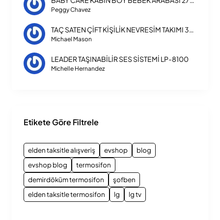
BABY CARE KABİN BOY BEBEK ARABASI 270 TRIPPER
Peggy Chavez
TAÇ SATEN ÇİFT KİŞİLİK NEVRESİM TAKIMI 3254
Michael Mason
LEADER TAŞINABİLİR SES SİSTEMİ LP-8100
Michelle Hernandez
Etikete Göre Filtrele
elden taksitle alışveriş
evshop
blog
evshop blog
termosifon
demirdöküm termosifon
şofben
elden taksitle termosifon
lg
lg tv