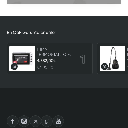
En Çok Görüntülenenler
İTİMAT
TERMOSTATLI ÇİFT
CAMLI FIRIN 8060
4.882,00₺