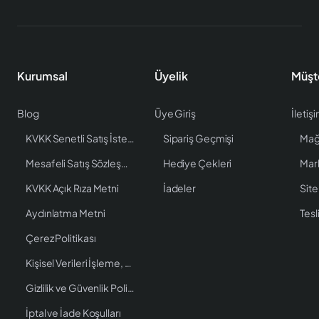
Kurumsal
Üyelik
Müşt
Blog
Üye Giriş
İletiş
KVKK Senetli Satış İstenen Bilgiler
Sipariş Geçmişi
Mağ
Mesafeli Satış Sözleşmesi
Hediye Çekleri
Mar
KVKK Açık Rıza Metni
İadeler
Site
Aydınlatma Metni
Tesl
Çerez Politikası
Kişisel Verileri İşleme, Saklama ve İmha Politikası
Gizlilik ve Güvenlik Politikası
İptal ve İade Koşulları