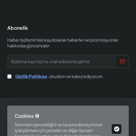
Abonelik
Haber bültenimize kaydolarak haberler ve promosyonlar
hakkında güncel kalın
Bültene
kayıt
için
e-
Gizlilik Politikası
okudum ve kabul ediyorum
mail
adresinizi
giriniz
Copyright © 2025, EV SHOP, All Rights Reserved
Cookies 🍪
Tasarım ve Yazılım Perspektif Teknoloji
Sitemizin işlevselliğini ve tarama deneyiminizi
iyileştirmek için çerezler ve diğer benzer