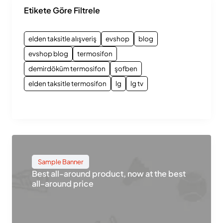
Etikete Göre Filtrele
elden taksitle alışveriş
evshop
blog
evshop blog
termosifon
demirdöküm termosifon
şofben
elden taksitle termosifon
lg
lg tv
Sample Banner
Best all-around product, now at the best
all-around price