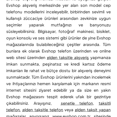
Evshop alışveriş merkezinde yer alan son model cep
telefonu modellerini inceleyebilir, birbirinden sevimli ve
kullanışlı züccaciye ürünleri arasından zevkinize uygun
seçimler yaparak mutfağınızı ve banyonuzu
süsleyebilirsiniz. Bilgisayar, fotoğraf makinesi, bisiklet,
oyun konsolu ve ses sistemi gibi ürünler de yine Evshop
mağazalarında bulabileceğiniz çeşitler arasında. Tüm
bunlara ek olarak Evshop telefon üzerinden ve online
web sitesi üzerinden
elden taksitle alışveriş
yapmanıza
imkan sunmakta, peşinatsız ve kredi kartsız ödeme
imkanları ile rahat ve bütçe dostu bir alışveriş deneyimi
sunmaktadır. Tüm Evshop ürünlerini yakından incelemek
ve ihtiyaçlarınızı hemen karşılamak için markanın resmi
internet sitesini ziyaret edebilir ya da size en yakın
Evshop mağazasını tespit ederek ufak bir gezintiye
çıkabilirsiniz. Arayışınız,
senetle telefon
,
taksitli
telefon
,
elden taksitle telefon
veya
elden taksit yapan
mağazalar
arıyorsanız
www.evshop.com.tr
sitesinde