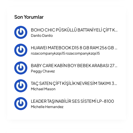
Son Yorumlar
BOHO CHIC PÜSKÜLLÜ BATTANİYELİ ÇİFT KİŞİLİK NEVRESİM TAKIMI
Danilo Danilo
HUAWEI MATEBOOK D15 8 GB RAM 256 GB SSD LAPTOP INTEL CORE I3 1115G4
rozacompanykzqs15 rozacompanykzqs15
BABY CARE KABİN BOY BEBEK ARABASI 270 TRIPPER
Peggy Chavez
TAÇ SATEN ÇİFT KİŞİLİK NEVRESİM TAKIMI 3254
Michael Mason
LEADER TAŞINABİLİR SES SİSTEMİ LP-8100
Michelle Hernandez