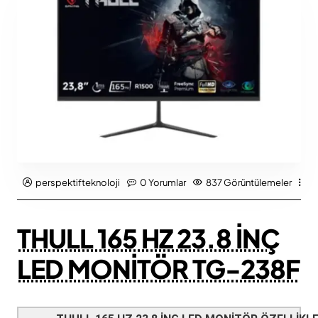
perspektifteknoloji
0 Yorumlar
837 Görüntülemeler
Ü
THULL 165 HZ 23.8 İNÇ
LED MONİTÖR TG-238F