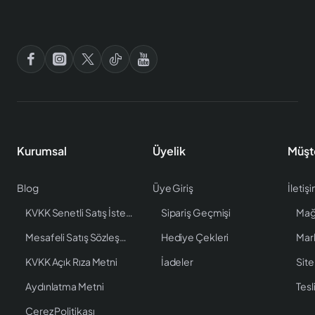
Kurumsal
Üyelik
Müşt
Blog
Üye Giriş
İletiş
KVKK Senetli Satış İstenen Bilgiler
Sipariş Geçmişi
Mağ
Mesafeli Satış Sözleşmesi
Hediye Çekleri
Mar
KVKK Açık Rıza Metni
İadeler
Site
Aydınlatma Metni
Tesl
Çerez Politikası