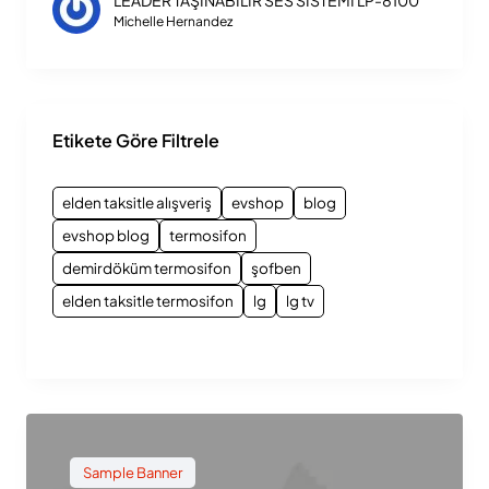
LEADER TAŞINABİLİR SES SİSTEMİ LP-8100
Michelle Hernandez
Etikete Göre Filtrele
elden taksitle alışveriş
evshop
blog
evshop blog
termosifon
demirdöküm termosifon
şofben
elden taksitle termosifon
lg
lg tv
Sample Banner