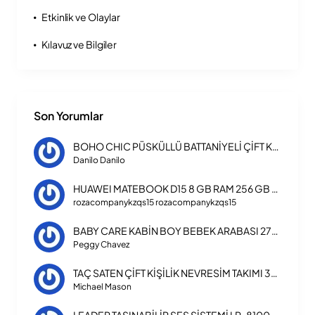
Etkinlik ve Olaylar
Kılavuz ve Bilgiler
Son Yorumlar
BOHO CHIC PÜSKÜLLÜ BATTANİYELİ ÇİFT KİŞİLİK NEVRESİM TAKIMI
Danilo Danilo
HUAWEI MATEBOOK D15 8 GB RAM 256 GB SSD LAPTOP INTEL CORE I3 1115G4
rozacompanykzqs15 rozacompanykzqs15
BABY CARE KABİN BOY BEBEK ARABASI 270 TRIPPER
Peggy Chavez
TAÇ SATEN ÇİFT KİŞİLİK NEVRESİM TAKIMI 3254
Michael Mason