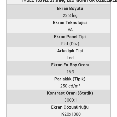
THULL 165 HZ 23.8 İNÇ LED MONİTÖR ÖZELLİKLE
Ekran Boyutu
23,8 İnç
Ekran Teknolojisi
VA
Ekran Panel Tipi
Flat (Düz)
Arka Işık Tipi
Led
Ekran En-Boy Oranı
16:9
Parlaklık (Tipik)
250 cd/m²
Kontrast Oranı (Statik)
3000:1
Ekran Çözünürlüğü
1920x1080