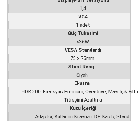
DisplayPort Versiyonu
1,4
VGA
1 adet
Güç Tüketimi
<36W
VESA Standardı
75 x 75mm
Stant Rengi
Siyah
Ekstra
HDR 300, Freesync Premium, Overdrive, Mavi Işık Filtre
Titreşimi Azaltma
Kutu İçeriği
Adaptör, Kullanım Kılavuzu, DP Kablo, Stand