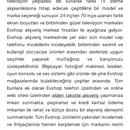
televizyon yelpazesi de sunarak farklı TV izleme
alışkanlıklarına hitap edecek çeşitlilikte bir model ve
marka seçeneği sunuyor. 24 inçten 70 inçe uzanan farklı
ekran boyutları ve birbirinden güzel televizyon markaları
Evshop alışveriş merkezi fırsatları ile ayağınıza geliyor.
Evshop alışveriş merkezinde yer alan son model cep
telefonu modellerini inceleyebilir, birbirinden sevimli ve
kullanışlı züccaciye ürünleri arasından zevkinize uygun
seçimler yaparak mutfağınızı ve banyonuzu
süsleyebilirsiniz. Bilgisayar, fotoğraf makinesi, bisiklet,
oyun konsolu ve ses sistemi gibi ürünler de yine Evshop
mağazalarında bulabileceğiniz çeşitler arasında. Tüm
bunlara ek olarak Evshop telefon üzerinden ve online
web sitesi üzerinden
elden taksitle alışveriş
yapmanıza
imkan sunmakta, peşinatsız ve kredi kartsız ödeme
imkanları ile rahat ve bütçe dostu bir alışveriş deneyimi
sunmaktadır. Tüm Evshop ürünlerini yakından incelemek
ve ihtiyaçlarınızı hemen karşılamak için markanın resmi