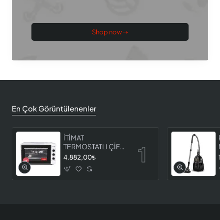
Shop now ➝
En Çok Görüntülenenler
İTİMAT
TERMOSTATLI ÇİFT
CAMLI FIRIN 8060
4.882,00₺