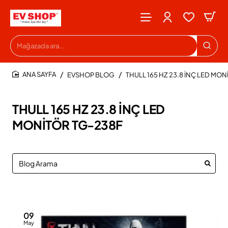
Mağazada
ara...
EVSHOP BLOG
THULL 165 HZ 23.8 İNÇ LED MO
HOME
THULL 165 HZ 23.8 İNÇ LED
MONİTÖR TG-238F
09
May