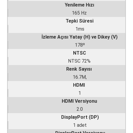
Yenileme Hızı
165 Hz
Tepki Süresi
1ms
İzleme Açısı Yatay (H) ve Dikey (V)
178º
NTSC
NTSC 72%
Renk Sayısı
16.7M,
HDMI
1
HDMI Versiyonu
2.0
DisplayPort (DP)
1 adet