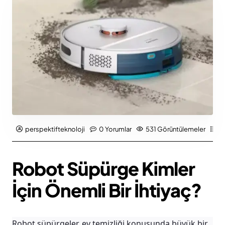
perspektifteknoloji
0 Yorumlar
531 Görüntülemeler
Kı
Robot Süpürge Kimler
İçin Önemli Bir İhtiyaç?
Robot süpürgeler
, ev temizliği konusunda büyük bir