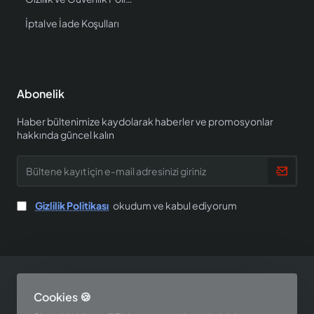
İptal ve İade Koşulları
Abonelik
Haber bültenimize kaydolarak haberler ve promosyonlar
hakkında güncel kalın
Bültene
kayıt
için
e-
Gizlilik Politikası
okudum ve kabul ediyorum
mail
adresinizi
giriniz
Copyright © 2025, EV SHOP, All Rights Reserved
Cookies 🍪
Tasarım ve Yazılım Perspektif Teknoloji