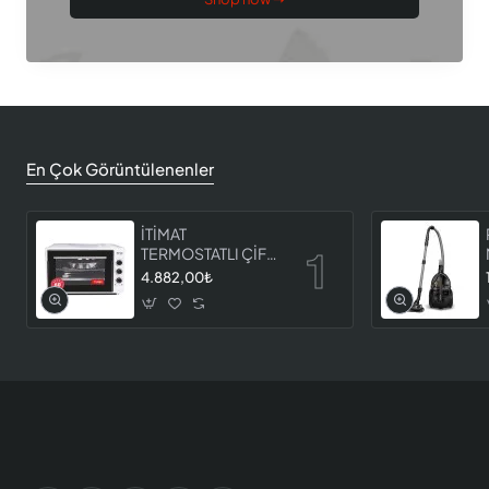
En Çok Görüntülenenler
İTİMAT
TERMOSTATLI ÇİFT
CAMLI FIRIN 8060
4.882,00₺