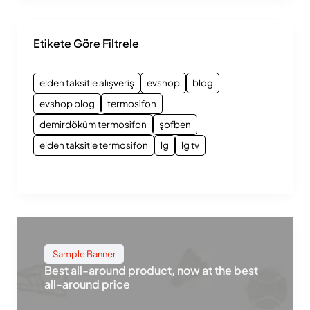
Etikete Göre Filtrele
elden taksitle alışveriş
evshop
blog
evshop blog
termosifon
demirdöküm termosifon
şofben
elden taksitle termosifon
lg
lg tv
Sample Banner
Best all-around product, now at the best
all-around price