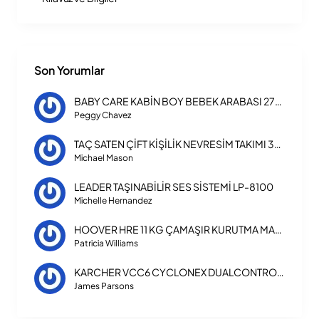
Son Yorumlar
BABY CARE KABİN BOY BEBEK ARABASI 270 TRIPPER
Peggy Chavez
TAÇ SATEN ÇİFT KİŞİLİK NEVRESİM TAKIMI 3254
Michael Mason
LEADER TAŞINABİLİR SES SİSTEMİ LP-8100
Michelle Hernandez
HOOVER HRE 11 KG ÇAMAŞIR KURUTMA MAKİNESİ HE11A2TBE-17
Patricia Williams
KARCHER VCC6 CYCLONEX DUALCONTROL BW TORBASIZ ELEKTRİKLİ SÜPÜRGE
James Parsons