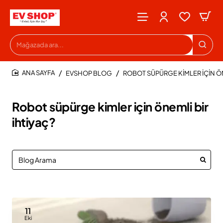
Mağazada
ara...
EVSHOP BLOG
ROBOT SÜPÜRGE KIMLER IÇIN ÖN
HOME
Robot süpürge kimler için önemli bir
ihtiyaç?
11
Eki