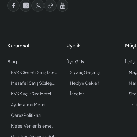
Kurumsal
Üyelik
Müşt
Blog
Üye Giriş
İletiş
KVKK Senetli Satış İstenen Bilgiler
Sipariş Geçmişi
Mağ
Mesafeli Satış Sözleşmesi
Hediye Çekleri
Mar
KVKK Açık Rıza Metni
İadeler
Site
Aydınlatma Metni
Tesl
Çerez Politikası
Kişisel Verileri İşleme, Saklama ve İmha Politikası
Gizlilik ve Güvenlik Politikası