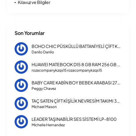
Kılavuz ve Bilgiler
Son Yorumlar
BOHO CHIC PÜSKÜLLÜ BATTANİYELİ ÇİFT KİŞİLİK NEVRESİM TAKIMI
Danilo Danilo
HUAWEI MATEBOOK D15 8 GB RAM 256 GB SSD LAPTOP INTEL CORE I3 1115G4
rozacompanykzqs15 rozacompanykzqs15
BABY CARE KABİN BOY BEBEK ARABASI 270 TRIPPER
Peggy Chavez
TAÇ SATEN ÇİFT KİŞİLİK NEVRESİM TAKIMI 3254
Michael Mason
LEADER TAŞINABİLİR SES SİSTEMİ LP-8100
Michelle Hernandez