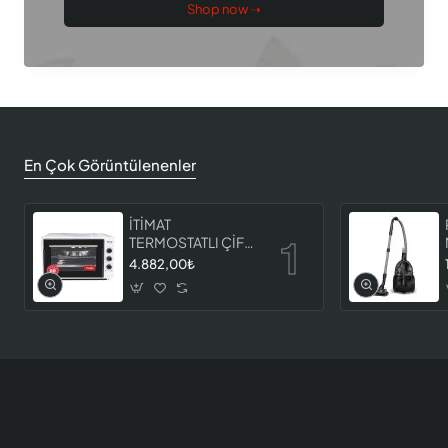
Shop now ➝
En Çok Görüntülenenler
İTİMAT
TERMOSTATLI ÇİFT
CAMLI FIRIN 8060
4.882,00₺