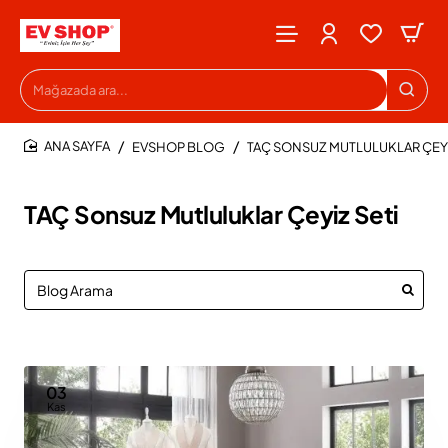
Mağazada
ara...
EVSHOP BLOG
TAÇ SONSUZ MUTLULUKLAR ÇEYI
HOME
TAÇ Sonsuz Mutluluklar Çeyiz Seti
03
Kas