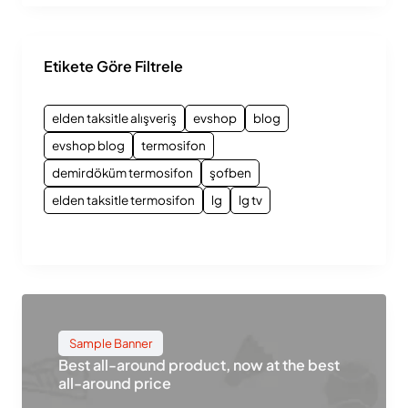
Etikete Göre Filtrele
elden taksitle alışveriş
evshop
blog
evshop blog
termosifon
demirdöküm termosifon
şofben
elden taksitle termosifon
lg
lg tv
Sample Banner
Best all-around product, now at the best
all-around price