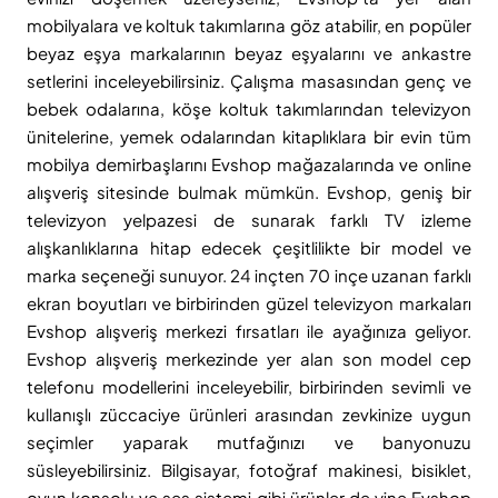
mobilyalara ve koltuk takımlarına göz atabilir, en popüler
beyaz eşya markalarının beyaz eşyalarını ve ankastre
setlerini inceleyebilirsiniz. Çalışma masasından genç ve
bebek odalarına, köşe koltuk takımlarından televizyon
ünitelerine, yemek odalarından kitaplıklara bir evin tüm
mobilya demirbaşlarını Evshop mağazalarında ve online
alışveriş sitesinde bulmak mümkün. Evshop, geniş bir
televizyon yelpazesi de sunarak farklı TV izleme
alışkanlıklarına hitap edecek çeşitlilikte bir model ve
marka seçeneği sunuyor. 24 inçten 70 inçe uzanan farklı
ekran boyutları ve birbirinden güzel televizyon markaları
Evshop alışveriş merkezi fırsatları ile ayağınıza geliyor.
Evshop alışveriş merkezinde yer alan son model cep
telefonu modellerini inceleyebilir, birbirinden sevimli ve
kullanışlı züccaciye ürünleri arasından zevkinize uygun
seçimler yaparak mutfağınızı ve banyonuzu
süsleyebilirsiniz. Bilgisayar, fotoğraf makinesi, bisiklet,
oyun konsolu ve ses sistemi gibi ürünler de yine Evshop