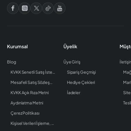
Kurumsal
Üyelik
Müşt
Blog
Üye Giriş
İletiş
KVKK Senetli Satış İstenen Bilgiler
Sipariş Geçmişi
Mağ
Mesafeli Satış Sözleşmesi
Hediye Çekleri
Mar
KVKK Açık Rıza Metni
İadeler
Site
Aydınlatma Metni
Tesl
Çerez Politikası
Kişisel Verileri İşleme, Saklama ve İmha Politikası