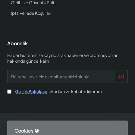
Gizlilik ve Güvenlik Politikası
İptal ve İade Koşulları
Abonelik
Haber bültenimize kaydolarak haberler ve promosyonlar
hakkında güncel kalın
Bültene
kayıt
için
e-
Gizlilik Politikası
okudum ve kabul ediyorum
mail
adresinizi
giriniz
Copyright © 2025, EV SHOP, All Rights Reserved
Cookies 🍪
Tasarım ve Yazılım Perspektif Teknoloji