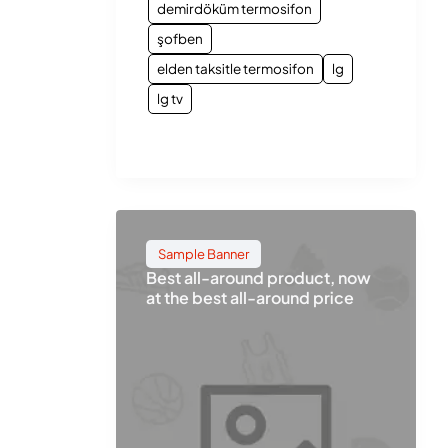
demirdöküm termosifon
şofben
elden taksitle termosifon
lg
lg tv
Sample Banner
Best all-around product, now
at the best all-around price