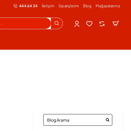
444 64 34
İletişim
Siparişlerim
Blog
Mağazalarımız