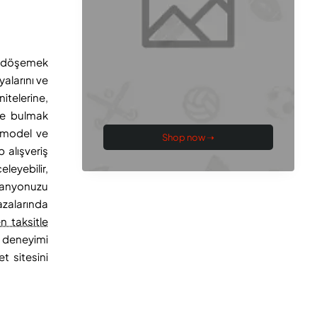
zi döşemek
alarını ve
itelerine,
nde bulmak
r model ve
Shop now ➝
 alışveriş
leyebilir,
banyonuzu
azalarında
n taksitle
ş deneyimi
t sitesini