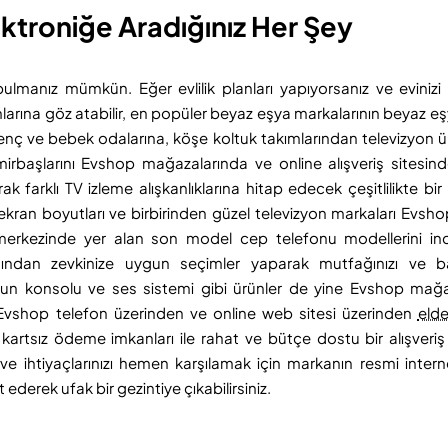
ktroniğe Aradığınız Her Şey
 bulmanız mümkün. Eğer evlilik planları yapıyorsanız ve evini
larına göz atabilir, en popüler beyaz eşya markalarının beyaz eşy
genç ve bebek odalarına, köşe koltuk takımlarından televizyon ün
irbaşlarını Evshop mağazalarında ve online alışveriş sitesi
farklı TV izleme alışkanlıklarına hitap edecek çeşitlilikte bi
ran boyutları ve birbirinden güzel televizyon markaları Evshop
ş merkezinde yer alan son model cep telefonu modellerini ince
arasından zevkinize uygun seçimler yaparak mutfağınızı ve 
t, oyun konsolu ve ses sistemi gibi ürünler de yine Evshop mağ
k Evshop telefon üzerinden ve online web sitesi üzerinden
elde
rtsız ödeme imkanları ile rahat ve bütçe dostu bir alışveri
 ihtiyaçlarınızı hemen karşılamak için markanın resmi interne
ederek ufak bir gezintiye çıkabilirsiniz.