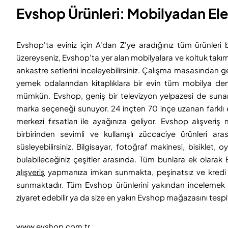
Evshop Ürünleri: Mobilyadan Ele
Evshop'ta eviniz için A'dan Z'ye aradığınız tüm ürünleri
üzereyseniz, Evshop'ta yer alan mobilyalara ve koltuk takım
ankastre setlerini inceleyebilirsiniz. Çalışma masasından 
yemek odalarından kitaplıklara bir evin tüm mobilya dem
mümkün. Evshop, geniş bir televizyon yelpazesi de sunarak 
marka seçeneği sunuyor. 24 inçten 70 inçe uzanan farklı ek
merkezi fırsatları ile ayağınıza geliyor. Evshop alışveri
birbirinden sevimli ve kullanışlı züccaciye ürünleri 
süsleyebilirsiniz. Bilgisayar, fotoğraf makinesi, bisikle
bulabileceğiniz çeşitler arasında. Tüm bunlara ek olara
alışveriş
yapmanıza imkan sunmakta, peşinatsız ve kredi ka
sunmaktadır. Tüm Evshop ürünlerini yakından incelemek ve
ziyaret edebilir ya da size en yakın Evshop mağazasını tespit 
www.evshop.com.tr