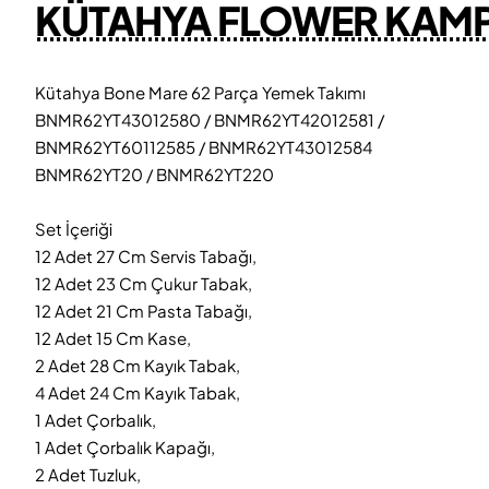
KÜTAHYA FLOWER KAM
Kütahya Bone Mare 62 Parça Yemek Takımı
BNMR62YT43012580 / BNMR62YT42012581 /
BNMR62YT60112585 / BNMR62YT43012584
BNMR62YT20 / BNMR62YT220
Set İçeriği
12 Adet 27 Cm Servis Tabağı,
12 Adet 23 Cm Çukur Tabak,
12 Adet 21 Cm Pasta Tabağı,
12 Adet 15 Cm Kase,
2 Adet 28 Cm Kayık Tabak,
4 Adet 24 Cm Kayık Tabak,
1 Adet Çorbalık,
1 Adet Çorbalık Kapağı,
2 Adet Tuzluk,