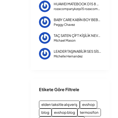
HUAWEI MATEBOOK D15 8 GB RAM 256 GB SSD LAPTOP INTEL CORE I3 1115G4
rozacompanykzqs15 rozacompanykzqs15
BABY CARE KABİN BOY BEBEK ARABASI 270 TRIPPER
Peggy Chavez
TAÇ SATEN ÇİFT KİŞİLİK NEVRESİM TAKIMI 3254
Michael Mason
LEADER TAŞINABİLİR SES SİSTEMİ LP-8100
Michelle Hernandez
Etikete Göre Filtrele
elden taksitle alışveriş
evshop
blog
evshop blog
termosifon