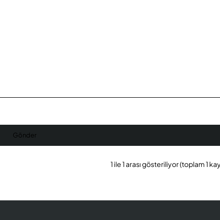
Gönder
1 ile 1 arası gösteriliyor (toplam 1 kay