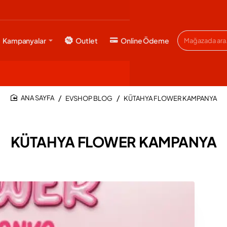
Kampanyalar
Outlet
Online Ödeme
Mağazada
ara...
EVSHOP BLOG
KÜTAHYA FLOWER KAMPANYA
HOME
KÜTAHYA FLOWER KAMPANYA