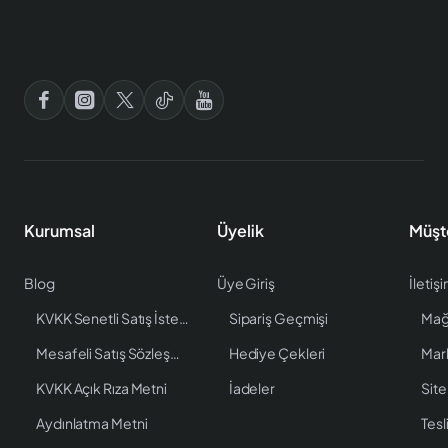
Kurumsal
Üyelik
Müşt
Blog
Üye Giriş
İletiş
KVKK Senetli Satış İstenen Bilgiler
Sipariş Geçmişi
Mağ
Mesafeli Satış Sözleşmesi
Hediye Çekleri
Mar
KVKK Açık Rıza Metni
İadeler
Site
Aydınlatma Metni
Tesl