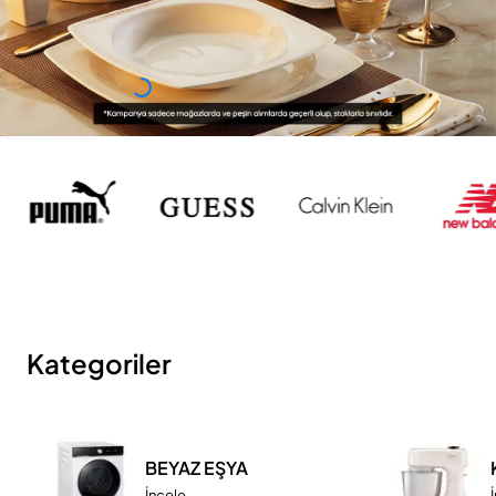
Kategoriler
BEYAZ EŞYA
İncele