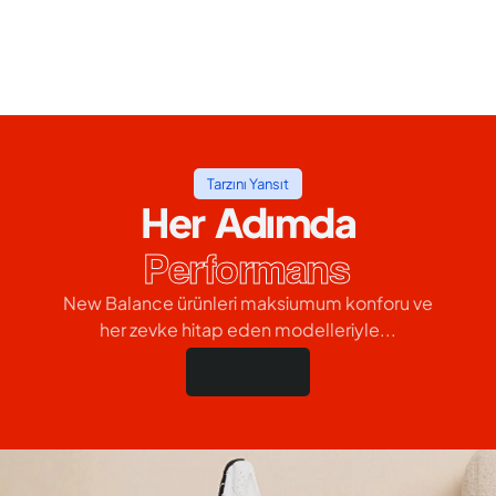
Tarzını Yansıt
Her Adımda
Performans
New Balance ürünleri maksiumum konforu ve
her zevke hitap eden modelleriyle...
Hemen Al