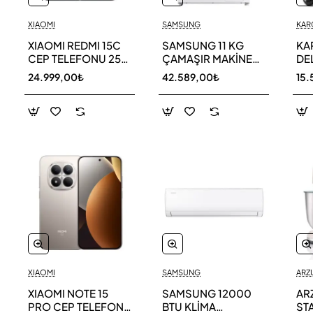
XIAOMI
SAMSUNG
KAR
XIAOMI REDMI 15C
SAMSUNG 11 KG
KA
CEP TELEFONU 256
ÇAMAŞIR MAKİNESİ
DE
GB
WW11DG5B25AEAH
ED
24.999,00₺
42.589,00₺
15.
TE
XIAOMI
SAMSUNG
ARZ
XIAOMI NOTE 15
SAMSUNG 12000
AR
PRO CEP TELEFONU
BTU KLİMA
ST