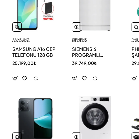
SAMSUNG
SIEMENS
PHIL
SAMSUNG A16 CEP
SIEMENS 6
PH
TELEFONU 128 GB
PROGRAMLI
ŞAR
BULAŞIK MAKİNESİ
SÜ
25.199,00₺
39.749,00₺
29.
SN216W00DT
11