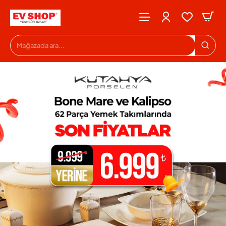
Evshop
Mağazada
ara...