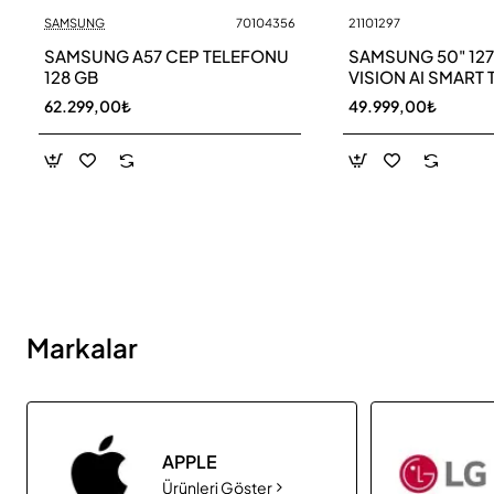
SAMSUNG
70104356
21101297
Yeni
SAMSUNG A57 CEP TELEFONU
SAMSUNG 50" 12
128 GB
VISION AI SMART 
UE50M70HAU
62.299,00₺
49.999,00₺
Markalar
APPLE
Ürünleri Göster