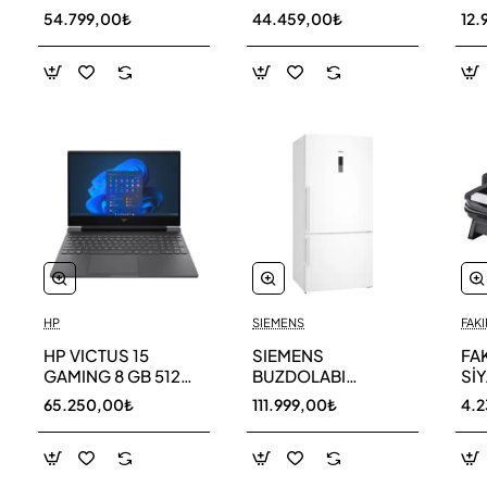
256 GB
AR40F12C0AM SK
AR
54.799,00₺
44.459,00₺
12.
HP
SIEMENS
FAKI
HP VICTUS 15
SIEMENS
FA
GAMING 8 GB 512
BUZDOLABI
Sİ
GB SSD LAPTOP
KG86NCWE0N
MA
65.250,00₺
111.999,00₺
4.
FA0011NT 80D33EA