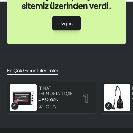
sitemiz üzerinden verdi.
Keşfet
En Çok Görüntülenenler
İTİMAT
TERMOSTATLI ÇİFT
CAMLI FIRIN 8060
4.882,00₺