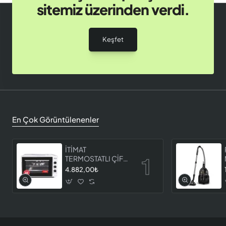
sitemiz üzerinden verdi.
Keşfet
En Çok Görüntülenenler
İTİMAT
TERMOSTATLI ÇİFT
CAMLI FIRIN 8060
4.882,00₺