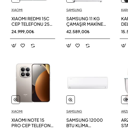
XIAOMI
SAMSUNG
KAR
XIAOMI REDMI 15C
SAMSUNG 11 KG
KA
CEP TELEFONU 256
ÇAMAŞIR MAKİNESİ
DE
GB
WW11DG5B25AEAH
ED
24.999,00₺
42.589,00₺
15.
TE
XIAOMI
SAMSUNG
ARZ
XIAOMI NOTE 15
SAMSUNG 12000
AR
PRO CEP TELEFONU
BTU KLİMA
ST