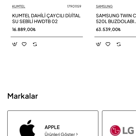
KUMTEL
17901159
SAMSUNG
Yeni
KUMTEL DAHİLİ ÇAYCILI DİJİTAL
SAMSUNG TWIN 
SU SEBİLİ HWDTB 02
520L BUZDOLABI
RB52DS33ESA TR
16.889,00₺
63.539,00₺
Markalar
APPLE
Ürünleri Göster