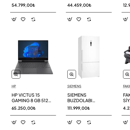
256 GB
AR40F12C0AM SK
AR
54.799,00₺
44.459,00₺
12.
HP
SIEMENS
FAKI
HP VICTUS 15
SIEMENS
FA
GAMING 8 GB 512
BUZDOLABI
Sİ
GB SSD LAPTOP
KG86NCWE0N
MA
65.250,00₺
111.999,00₺
4.
FA0011NT 80D33EA