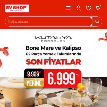
Evshop
Mağazada
ara...