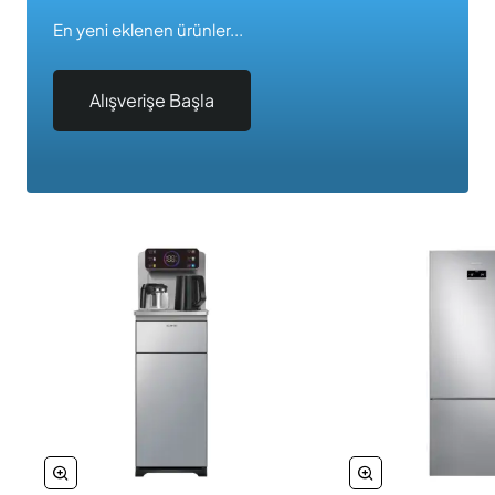
En yeni eklenen ürünler...
Alışverişe Başla