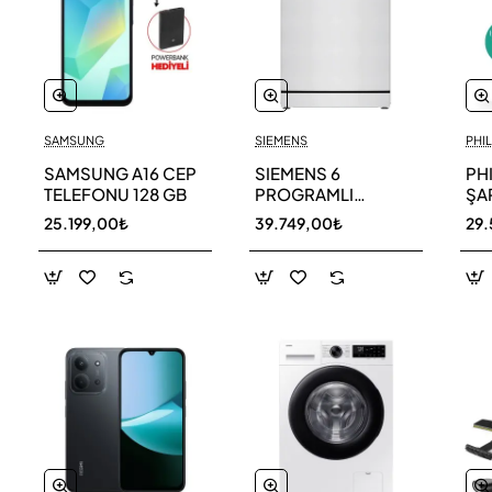
SAMSUNG
SIEMENS
PHIL
SAMSUNG A16 CEP
SIEMENS 6
PH
TELEFONU 128 GB
PROGRAMLI
ŞAR
BULAŞIK MAKİNESİ
SÜ
25.199,00₺
39.749,00₺
29.
SN216W00DT
11