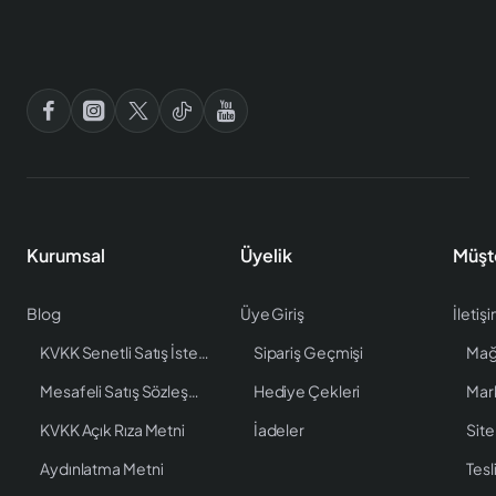
Kurumsal
Üyelik
Müşt
Blog
Üye Giriş
İletiş
KVKK Senetli Satış İstenen Bilgiler
Sipariş Geçmişi
Mağ
Mesafeli Satış Sözleşmesi
Hediye Çekleri
Mar
KVKK Açık Rıza Metni
İadeler
Site
Aydınlatma Metni
Tesl