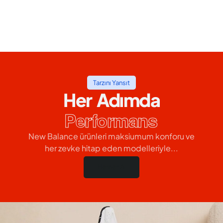
Tarzını Yansıt
Her Adımda
Performans
New Balance ürünleri maksiumum konforu ve
her zevke hitap eden modelleriyle...
Hemen Al