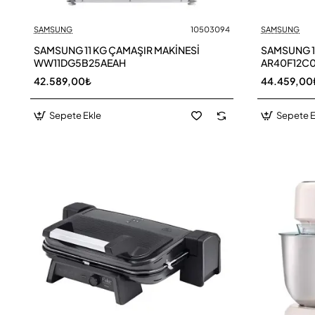
SAMSUNG
10503094
SAMSUNG
SAMSUNG 11 KG ÇAMAŞIR MAKİNESİ
SAMSUNG 1
WW11DG5B25AEAH
AR40F12C
42.589,00₺
44.459,00
Sepete Ekle
Sepete E