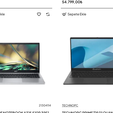
54.799,00₺
kle
Sepete Ekle
21304114
TECHNOPC
RE NOTEBOOK A315 510P 39S1
TECHNOPC PRIME T1501 QUA