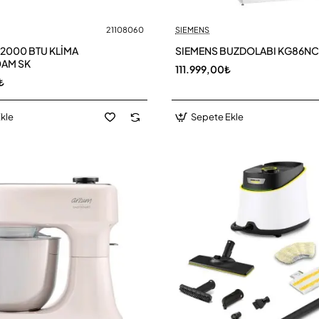
21108060
SIEMENS
2000 BTU KLİMA
SIEMENS BUZDOLABI KG86N
0AM SK
111.999,00₺
₺
kle
Sepete Ekle