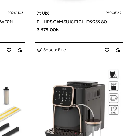
10201108
PHILIPS
19006167
CWE0N
PHILIPS CAM SU ISITICI HD 9339 80
3.979,00₺
Sepete Ekle