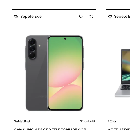
Sepete Ekle
Sepete E
SAMSUNG
70104348
ACER
SAMSUNG A56 CEP TELEFONU 256 GB
ACER ASPI