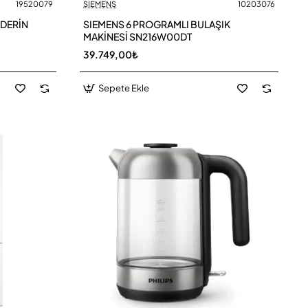
19520079
SIEMENS
10203076
 DERİN
SIEMENS 6 PROGRAMLI BULAŞIK
MAKİNESİ SN216W00DT
39.749,00₺
Sepete Ekle