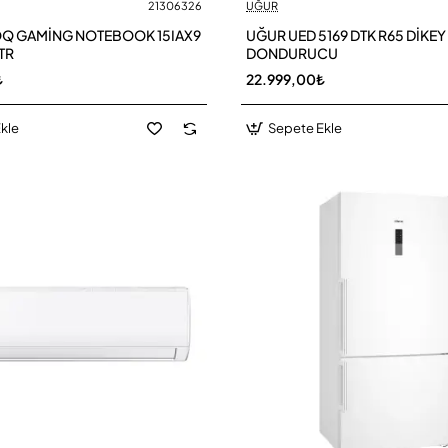
21306326
UĞUR
Q GAMİNG NOTEBOOK 15IAX9
UĞUR UED 5169 DTK R65 DİKEY
TR
DONDURUCU
₺
22.999,00₺
kle
Sepete Ekle