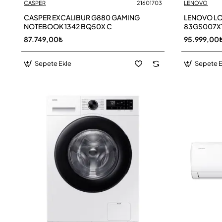
CASPER
21601703
LENOVO
CASPER EXCALIBUR G880 GAMING
LENOVO LO
NOTEBOOK 1342 BQ50X C
83GS007X
87.749,00₺
95.999,00
Sepete Ekle
Sepete E