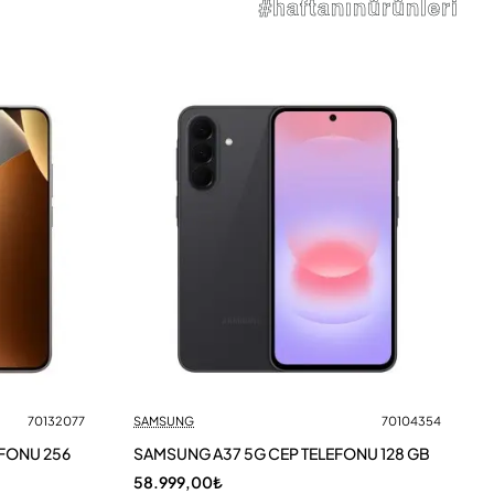
#haftanınürünleri
70132077
SAMSUNG
70104354
EFONU 256
SAMSUNG A37 5G CEP TELEFONU 128 GB
58.999,00₺