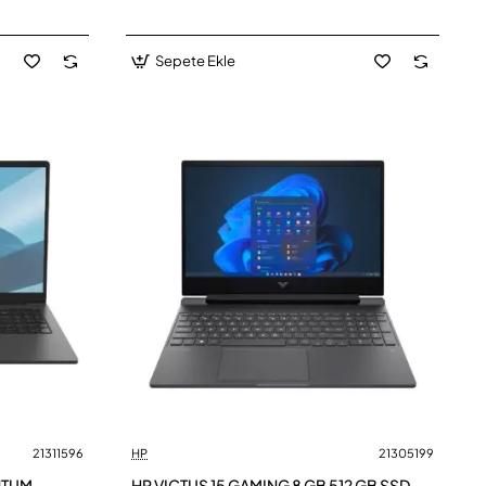
Sepete Ekle
21311596
HP
21305199
NTUM
HP VICTUS 15 GAMING 8 GB 512 GB SSD