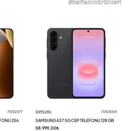
#haftanınürünleri
70132077
SAMSUNG
70104354
EFONU 256
SAMSUNG A37 5G CEP TELEFONU 128 GB
58.999,00₺