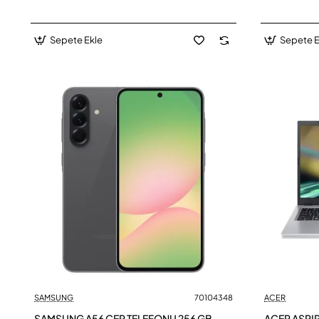
Sepete Ekle
Sepete E
SAMSUNG
70104348
ACER
SAMSUNG A56 CEP TELEFONU 256 GB
ACER ASPI