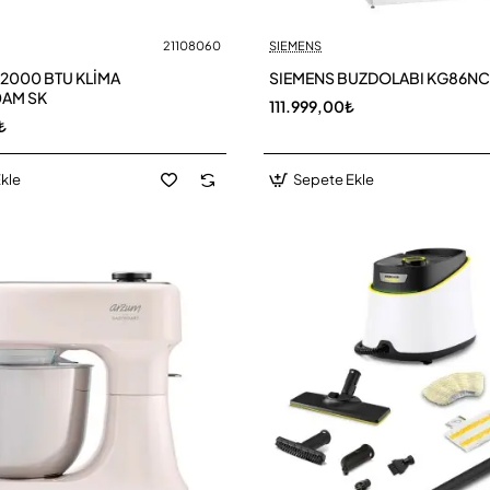
21108060
SIEMENS
2000 BTU KLİMA
SIEMENS BUZDOLABI KG86N
0AM SK
111.999,00₺
₺
kle
Sepete Ekle