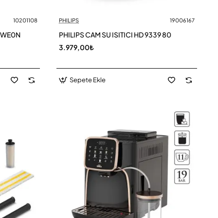
10201108
PHILIPS
19006167
CWE0N
PHILIPS CAM SU ISITICI HD 9339 80
3.979,00₺
Sepete Ekle