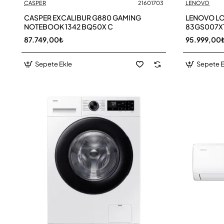
CASPER
21601703
LENOVO
CASPER EXCALIBUR G880 GAMING
LENOVO LO
NOTEBOOK 1342 BQ50X C
83GS007X
87.749,00₺
95.999,00
Sepete Ekle
Sepete E