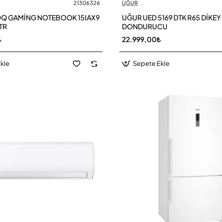
21306326
UĞUR
Q GAMİNG NOTEBOOK 15IAX9
UĞUR UED 5169 DTK R65 DİKEY
TR
DONDURUCU
₺
22.999,00₺
kle
Sepete Ekle