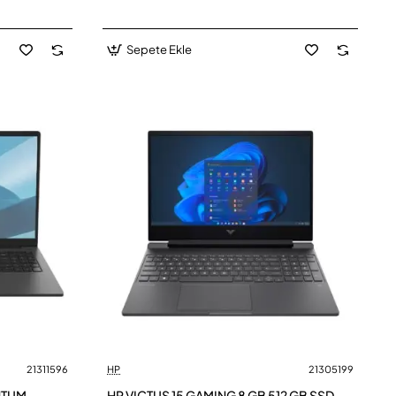
Sepete Ekle
21311596
HP
21305199
NTUM
HP VICTUS 15 GAMING 8 GB 512 GB SSD