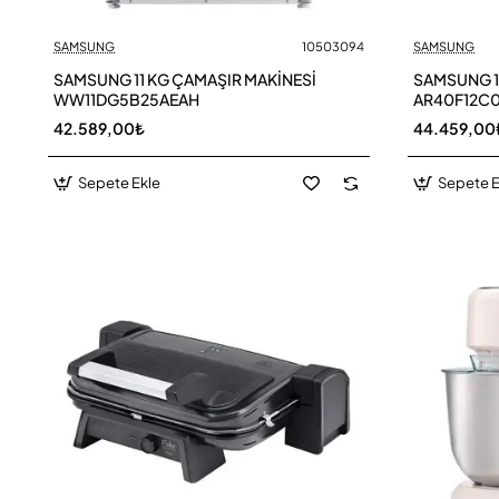
SAMSUNG
10503094
SAMSUNG
SAMSUNG 11 KG ÇAMAŞIR MAKİNESİ
SAMSUNG 1
WW11DG5B25AEAH
AR40F12C
42.589,00₺
44.459,00
Sepete Ekle
Sepete E