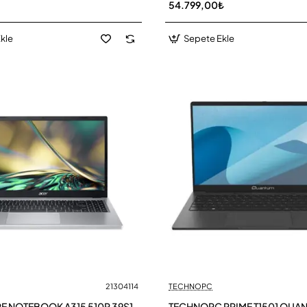
54.799,00₺
kle
Sepete Ekle
21304114
TECHNOPC
RE NOTEBOOK A315 510P 39S1
TECHNOPC PRIME T1501 QUA