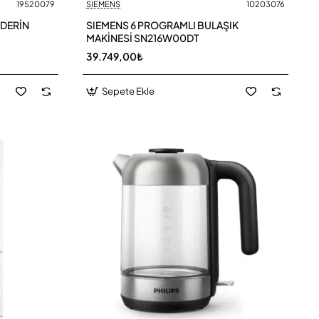
19520079
SIEMENS
10203076
 DERİN
SIEMENS 6 PROGRAMLI BULAŞIK
MAKİNESİ SN216W00DT
39.749,00₺
Sepete Ekle