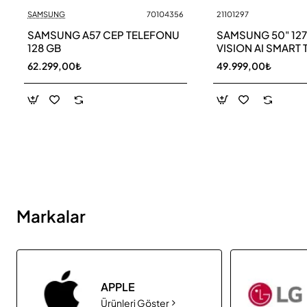
SAMSUNG
70104356
21101297
Yeni
SAMSUNG A57 CEP TELEFONU
SAMSUNG 50" 12
128 GB
VISION AI SMART 
UE50M70HAU
62.299,00₺
49.999,00₺
Markalar
APPLE
Ürünleri Göster