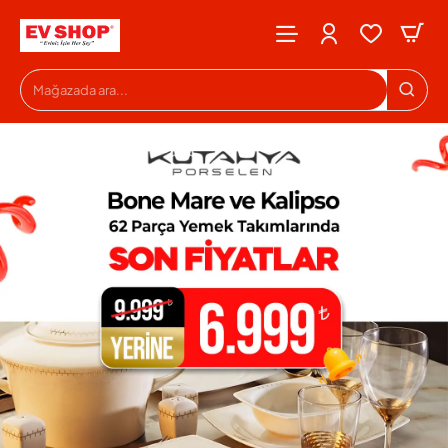
Evshop
Mağazada
ara...