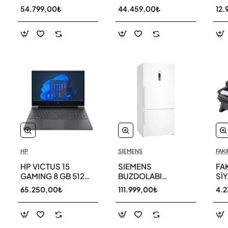
256 GB
AR40F12C0AM SK
AR
54.799,00₺
44.459,00₺
12.
HP
SIEMENS
FAKI
HP VICTUS 15
SIEMENS
FA
GAMING 8 GB 512
BUZDOLABI
Sİ
GB SSD LAPTOP
KG86NCWE0N
MA
65.250,00₺
111.999,00₺
4.
FA0011NT 80D33EA