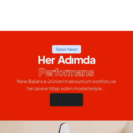
Tarzını Yansıt
Her Adımda
Performans
New Balance ürünleri maksiumum konforu ve
her zevke hitap eden modelleriyle...
Hemen Al