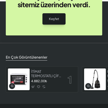
sitemiz üzerinden verdi.
Keşfet
En Çok Görüntülenenler
İTİMAT
TERMOSTATLI ÇİFT
CAMLI FIRIN 8060
4.882,00₺