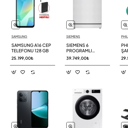
SAMSUNG
SIEMENS
PHIL
SAMSUNG A16 CEP
SIEMENS 6
PH
TELEFONU 128 GB
PROGRAMLI
ŞAR
BULAŞIK MAKİNESİ
SÜ
25.199,00₺
39.749,00₺
29.
SN216W00DT
11