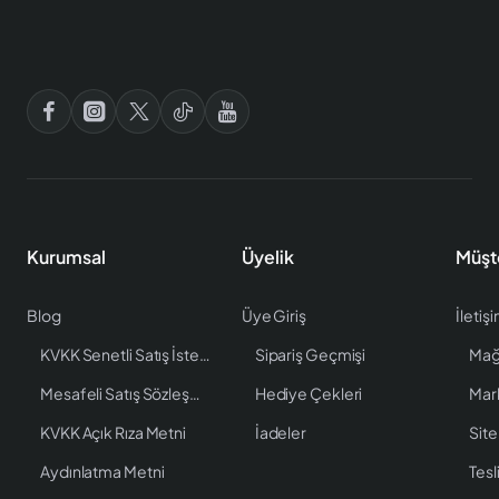
Kurumsal
Üyelik
Müşt
Blog
Üye Giriş
İletiş
KVKK Senetli Satış İstenen Bilgiler
Sipariş Geçmişi
Mağ
Mesafeli Satış Sözleşmesi
Hediye Çekleri
Mar
KVKK Açık Rıza Metni
İadeler
Site
Aydınlatma Metni
Tesl