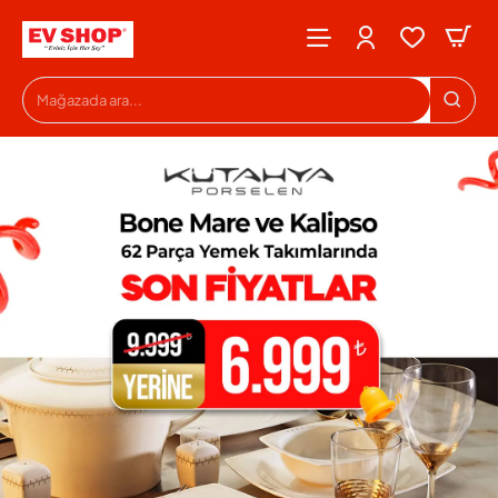
Evshop
Mağazada
ara...