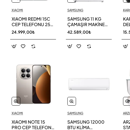
XIAOMI
SAMSUNG
KAR
XIAOMI REDMI 15C
SAMSUNG 11 KG
KA
CEP TELEFONU 256
ÇAMAŞIR MAKİNESİ
DE
GB
WW11DG5B25AEAH
ED
24.999,00₺
42.589,00₺
15.
TE
XIAOMI
SAMSUNG
ARZ
XIAOMI NOTE 15
SAMSUNG 12000
AR
PRO CEP TELEFONU
BTU KLİMA
ST