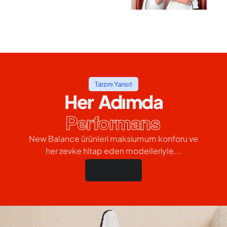
Tarzını Yansıt
Her Adımda
Performans
New Balance ürünleri maksiumum konforu ve
her zevke hitap eden modelleriyle...
Hemen Al