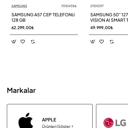
SAMSUNG
70104356
21101297
Yeni
SAMSUNG A57 CEP TELEFONU
SAMSUNG 50" 12
128 GB
VISION AI SMART 
UE50M70HAU
62.299,00₺
49.999,00₺
Markalar
APPLE
Ürünleri Göster