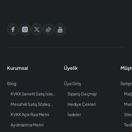
Kurumsal
Üyelik
Müşt
Blog
Üye Giriş
İletiş
KVKK Senetli Satış İstenen Bilgiler
Sipariş Geçmişi
Mağ
Mesafeli Satış Sözleşmesi
Hediye Çekleri
Mar
KVKK Açık Rıza Metni
İadeler
Site
Aydınlatma Metni
Tesl