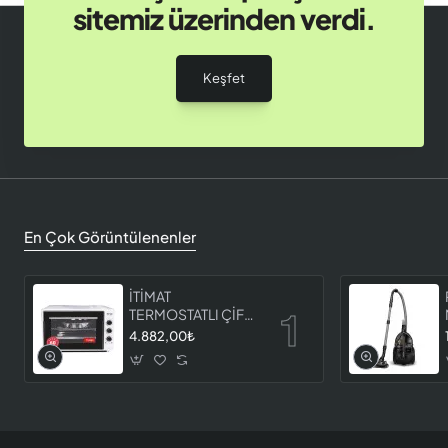
sitemiz üzerinden verdi.
Keşfet
En Çok Görüntülenenler
İTİMAT
TERMOSTATLI ÇİFT
CAMLI FIRIN 8060
4.882,00₺