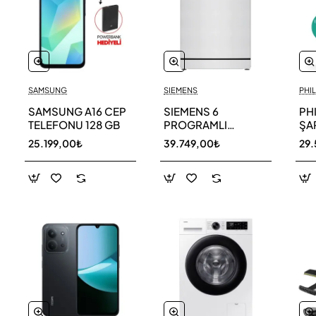
SAMSUNG
SIEMENS
PHIL
SAMSUNG A16 CEP
SIEMENS 6
PH
TELEFONU 128 GB
PROGRAMLI
ŞAR
BULAŞIK MAKİNESİ
SÜ
25.199,00₺
39.749,00₺
29.
SN216W00DT
11