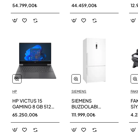
256 GB
AR40F12C0AM SK
AR
54.799,00₺
44.459,00₺
12.
HP
SIEMENS
FAKI
HP VICTUS 15
SIEMENS
FA
GAMING 8 GB 512
BUZDOLABI
Sİ
GB SSD LAPTOP
KG86NCWE0N
MA
65.250,00₺
111.999,00₺
4.
FA0011NT 80D33EA