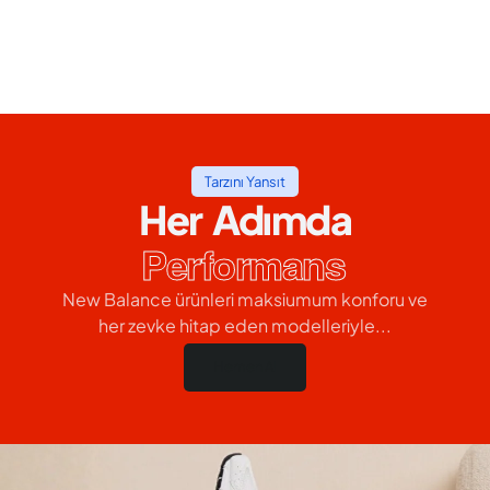
Tarzını Yansıt
Her Adımda
Performans
New Balance ürünleri maksiumum konforu ve
her zevke hitap eden modelleriyle...
Hemen Al