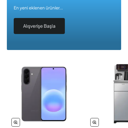
En yeni eklenen ürünler...
Alışverişe Başla