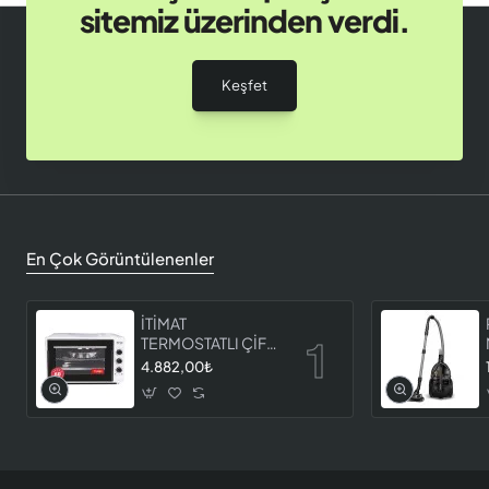
sitemiz üzerinden verdi.
Keşfet
En Çok Görüntülenenler
İTİMAT
TERMOSTATLI ÇİFT
CAMLI FIRIN 8060
4.882,00₺