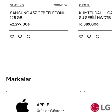
SAMSUNG
70104356
KUMTEL
Yeni
SAMSUNG A57 CEP TELEFONU
KUMTEL DAHİLİ ÇAY
128 GB
SU SEBİLİ HWDTB
62.299,00₺
16.889,00₺
Markalar
APPLE
Ürünleri Göster