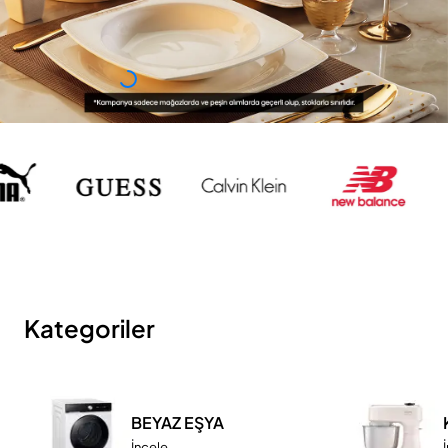
Kategoriler
BEYAZ EŞYA
İncele