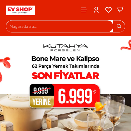
Evshop
Mağazada
ara...