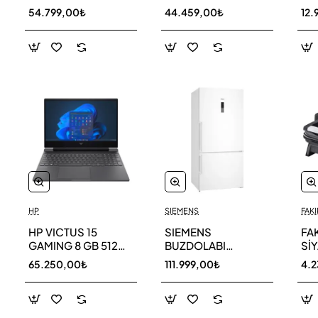
256 GB
AR40F12C0AM SK
AR
54.799,00₺
44.459,00₺
12.
HP
SIEMENS
FAKI
HP VICTUS 15
SIEMENS
FA
GAMING 8 GB 512
BUZDOLABI
Sİ
GB SSD LAPTOP
KG86NCWE0N
MA
65.250,00₺
111.999,00₺
4.
FA0011NT 80D33EA