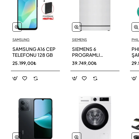
SAMSUNG
SIEMENS
PHIL
SAMSUNG A16 CEP
SIEMENS 6
PH
TELEFONU 128 GB
PROGRAMLI
ŞAR
BULAŞIK MAKİNESİ
SÜ
25.199,00₺
39.749,00₺
29.
SN216W00DT
11