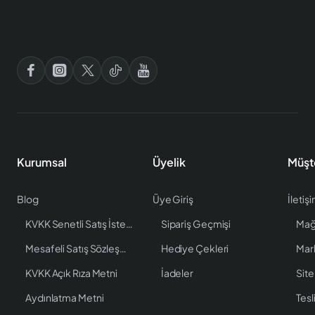
Kurumsal
Üyelik
Müşt
Blog
Üye Giriş
İletiş
KVKK Senetli Satış İstenen Bilgiler
Sipariş Geçmişi
Mağ
Mesafeli Satış Sözleşmesi
Hediye Çekleri
Mar
KVKK Açık Rıza Metni
İadeler
Site
Aydınlatma Metni
Tesl