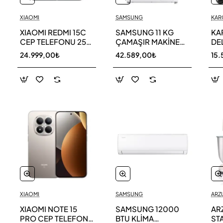
XIAOMI
SAMSUNG
KAR
XIAOMI REDMI 15C
SAMSUNG 11 KG
KA
CEP TELEFONU 256
ÇAMAŞIR MAKİNESİ
DE
GB
WW11DG5B25AEAH
ED
24.999,00₺
42.589,00₺
15.
TE
XIAOMI
SAMSUNG
ARZ
XIAOMI NOTE 15
SAMSUNG 12000
AR
PRO CEP TELEFONU
BTU KLİMA
ST