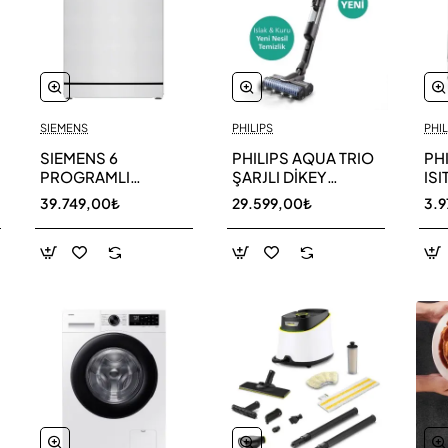
SIEMENS
PHILIPS
PHIL
SIEMENS 6
PHILIPS AQUA TRIO
PH
PROGRAMLI
ŞARJLI DİKEY
ISI
BULAŞIK MAKİNESİ
SÜPÜRGE XW9463
39.749,00₺
29.599,00₺
3.9
SN216W00DT
11