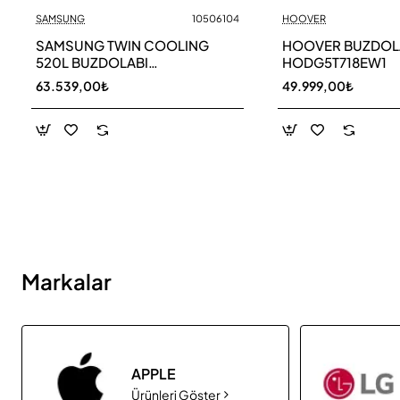
SAMSUNG
10506104
HOOVER
Yeni
SAMSUNG TWIN COOLING
HOOVER BUZDOL
520L BUZDOLABI
HODG5T718EW1
RB52DS33ESA TR
63.539,00₺
49.999,00₺
Markalar
APPLE
Ürünleri Göster