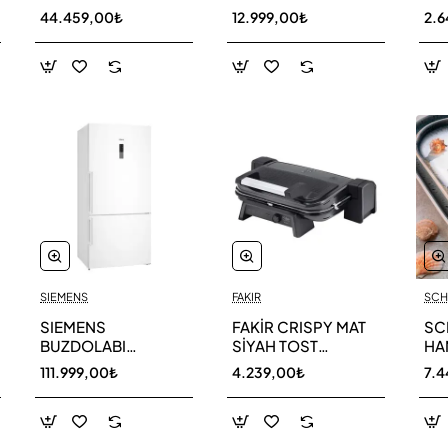
AR40F12C0AM SK
AR1190-33
30
44.459,00₺
12.999,00₺
2.
SIEMENS
FAKIR
SCH
SIEMENS
FAKİR CRISPY MAT
SC
BUZDOLABI
SİYAH TOST
HA
KG86NCWE0N
MAKİNESİ
KAŞ
111.999,00₺
4.239,00₺
7.4
GU