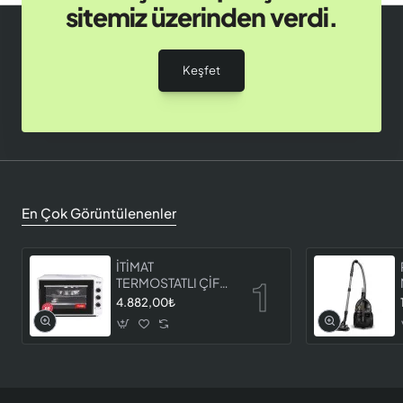
sitemiz üzerinden verdi.
Keşfet
En Çok Görüntülenenler
İTİMAT
TERMOSTATLI ÇİFT
CAMLI FIRIN 8060
4.882,00₺