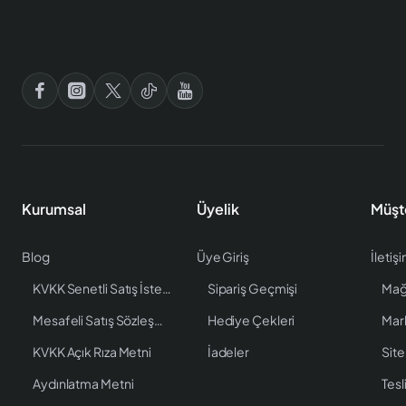
Kurumsal
Üyelik
Müşt
Blog
Üye Giriş
İletiş
KVKK Senetli Satış İstenen Bilgiler
Sipariş Geçmişi
Mağ
Mesafeli Satış Sözleşmesi
Hediye Çekleri
Mar
KVKK Açık Rıza Metni
İadeler
Site
Aydınlatma Metni
Tesl