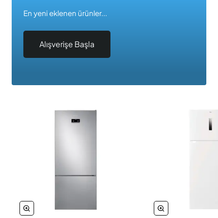
En yeni eklenen ürünler...
Alışverişe Başla