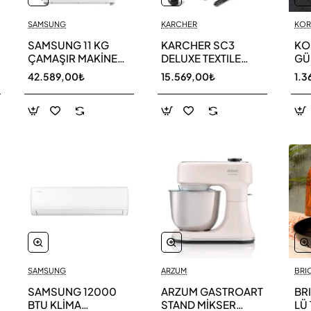
SAMSUNG
KARCHER
KOR
SAMSUNG 11 KG
KARCHER SC3
KO
ÇAMAŞIR MAKİNESİ
DELUXE TEXTILE
GÜL
WW11DG5B25AEAH
EDITION BUHARLI
A56
42.589,00₺
15.569,00₺
1.3
TEMİZLEYİCİ
SAMSUNG
ARZUM
BRI
SAMSUNG 12000
ARZUM GASTROART
BR
BTU KLİMA
STAND MİKSER
LÜ 