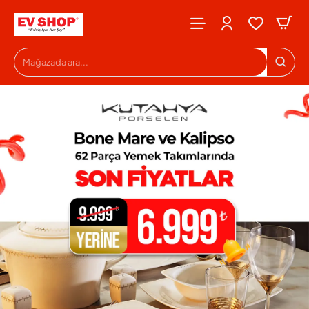
Evshop
Mağazada
ara...