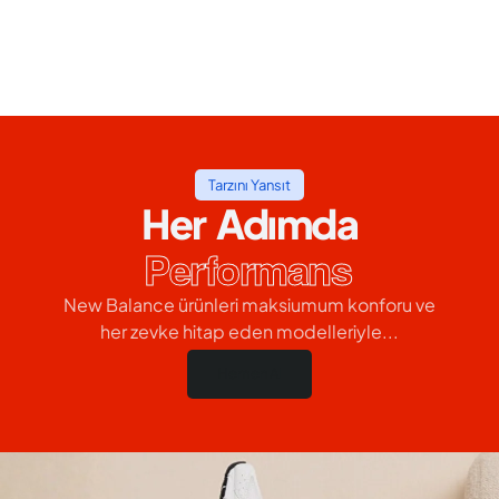
Tarzını Yansıt
Her Adımda
Performans
New Balance ürünleri maksiumum konforu ve
her zevke hitap eden modelleriyle...
Hemen Al