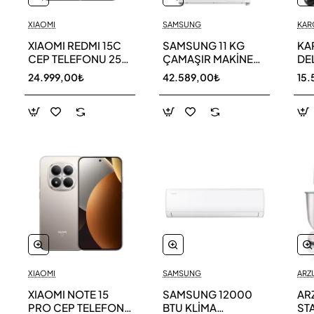
XIAOMI
SAMSUNG
KAR
XIAOMI REDMI 15C
SAMSUNG 11 KG
KA
CEP TELEFONU 256
ÇAMAŞIR MAKİNESİ
DE
GB
WW11DG5B25AEAH
ED
24.999,00₺
42.589,00₺
15.
TE
XIAOMI
SAMSUNG
ARZ
XIAOMI NOTE 15
SAMSUNG 12000
AR
PRO CEP TELEFONU
BTU KLİMA
ST