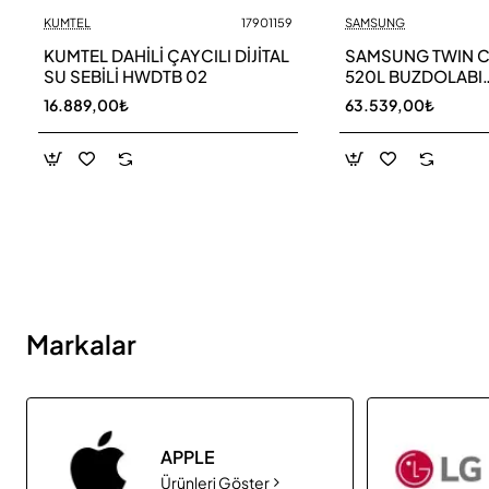
KUMTEL
17901159
SAMSUNG
Yeni
KUMTEL DAHİLİ ÇAYCILI DİJİTAL
SAMSUNG TWIN 
SU SEBİLİ HWDTB 02
520L BUZDOLABI
RB52DS33ESA TR
16.889,00₺
63.539,00₺
Markalar
APPLE
Ürünleri Göster