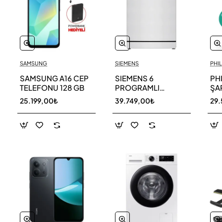
SAMSUNG
SIEMENS
PHIL
SAMSUNG A16 CEP
SIEMENS 6
PH
TELEFONU 128 GB
PROGRAMLI
ŞAR
BULAŞIK MAKİNESİ
SÜ
25.199,00₺
39.749,00₺
29.
SN216W00DT
11