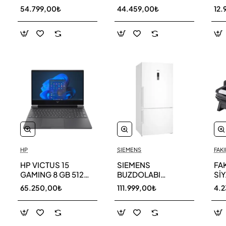
256 GB
AR40F12C0AM SK
AR
54.799,00₺
44.459,00₺
12.
HP
SIEMENS
FAKI
HP VICTUS 15
SIEMENS
FA
GAMING 8 GB 512
BUZDOLABI
Sİ
GB SSD LAPTOP
KG86NCWE0N
MA
65.250,00₺
111.999,00₺
4.
FA0011NT 80D33EA