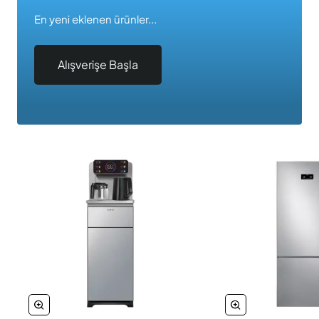
En yeni eklenen ürünler...
Alışverişe Başla