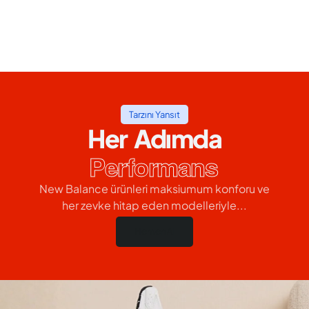
Tarzını Yansıt
Her Adımda
Performans
New Balance ürünleri maksiumum konforu ve
her zevke hitap eden modelleriyle...
Hemen Al