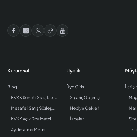
Kurumsal
Üyelik
Müşt
Blog
Üye Giriş
İletiş
KVKK Senetli Satış İstenen Bilgiler
Sipariş Geçmişi
Mağ
Mesafeli Satış Sözleşmesi
Hediye Çekleri
Mar
KVKK Açık Rıza Metni
İadeler
Site
Aydınlatma Metni
Tesl