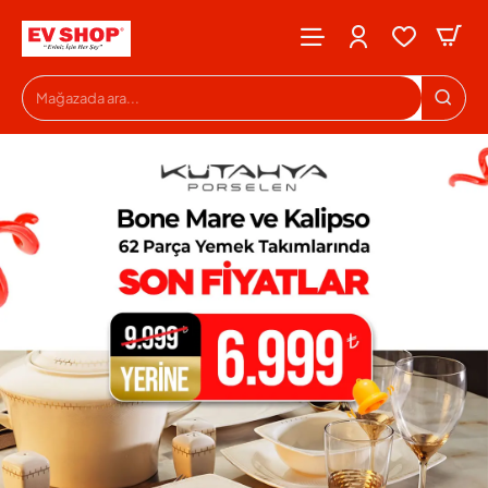
Evshop
Mağazada
ara...