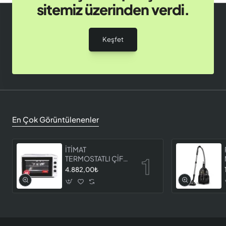
sitemiz üzerinden verdi.
Keşfet
En Çok Görüntülenenler
İTİMAT
TERMOSTATLI ÇİFT
CAMLI FIRIN 8060
4.882,00₺