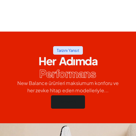
Tarzını Yansıt
Her Adımda
Performans
New Balance ürünleri maksiumum konforu ve
her zevke hitap eden modelleriyle...
Hemen Al