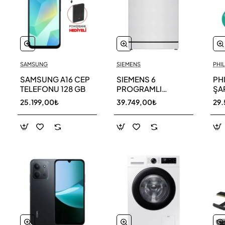
SAMSUNG
SIEMENS
PHIL
SAMSUNG A16 CEP
SIEMENS 6
PH
TELEFONU 128 GB
PROGRAMLI
ŞAR
BULAŞIK MAKİNESİ
SÜ
25.199,00₺
39.749,00₺
29.
SN216W00DT
11