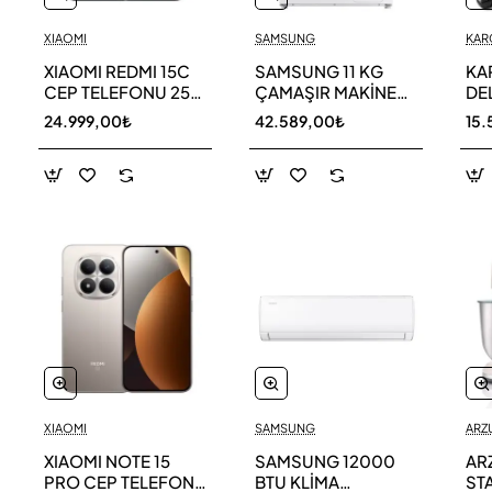
XIAOMI
SAMSUNG
KAR
XIAOMI REDMI 15C
SAMSUNG 11 KG
KA
CEP TELEFONU 256
ÇAMAŞIR MAKİNESİ
DE
GB
WW11DG5B25AEAH
ED
24.999,00₺
42.589,00₺
15.
TE
XIAOMI
SAMSUNG
ARZ
XIAOMI NOTE 15
SAMSUNG 12000
AR
PRO CEP TELEFONU
BTU KLİMA
ST