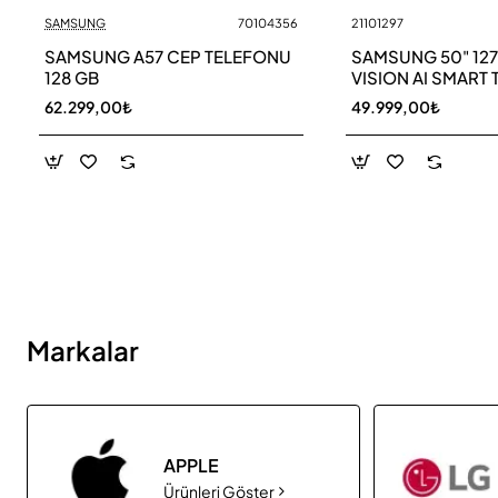
SAMSUNG
70104356
21101297
Yeni
SAMSUNG A57 CEP TELEFONU
SAMSUNG 50" 12
128 GB
VISION AI SMART 
UE50M70HAU
62.299,00₺
49.999,00₺
Markalar
APPLE
Ürünleri Göster