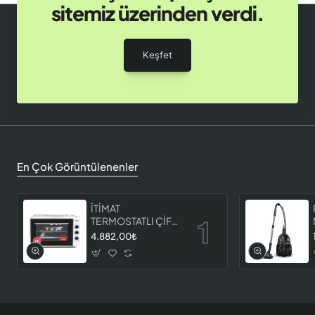
sitemiz üzerinden verdi.
Keşfet
En Çok Görüntülenenler
İTİMAT
TERMOSTATLI ÇİFT
CAMLI FIRIN 8060
4.882,00₺