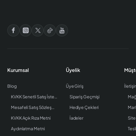
Kurumsal
Üyelik
Müşt
Blog
Üye Giriş
İletiş
KVKK Senetli Satış İstenen Bilgiler
Sipariş Geçmişi
Mağ
Mesafeli Satış Sözleşmesi
Hediye Çekleri
Mar
KVKK Açık Rıza Metni
İadeler
Site
Aydınlatma Metni
Tesl