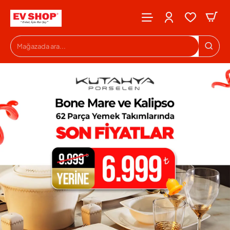
Evshop
Mağazada
ara...