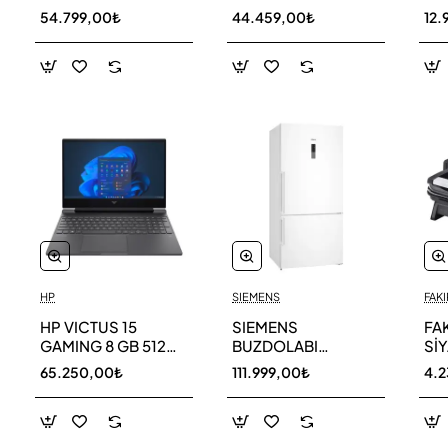
256 GB
AR40F12C0AM SK
AR
54.799,00₺
44.459,00₺
12.
HP
SIEMENS
FAKI
HP VICTUS 15
SIEMENS
FA
GAMING 8 GB 512
BUZDOLABI
Sİ
GB SSD LAPTOP
KG86NCWE0N
MA
65.250,00₺
111.999,00₺
4.
FA0011NT 80D33EA