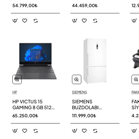
256 GB
AR40F12C0AM SK
AR
54.799,00₺
44.459,00₺
12.
HP
SIEMENS
FAKI
HP VICTUS 15
SIEMENS
FA
GAMING 8 GB 512
BUZDOLABI
Sİ
GB SSD LAPTOP
KG86NCWE0N
MA
65.250,00₺
111.999,00₺
4.
FA0011NT 80D33EA