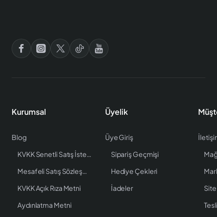
Kurumsal
Üyelik
Müşt
Blog
Üye Giriş
İletiş
KVKK Senetli Satış İstenen Bilgiler
Sipariş Geçmişi
Mağ
Mesafeli Satış Sözleşmesi
Hediye Çekleri
Mar
KVKK Açık Rıza Metni
İadeler
Site
Aydınlatma Metni
Tesl