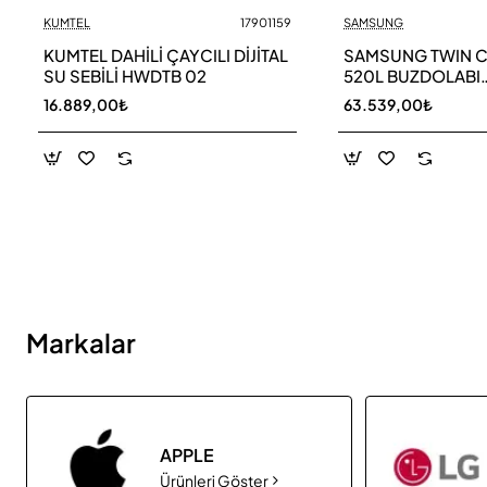
KUMTEL
17901159
SAMSUNG
Yeni
KUMTEL DAHİLİ ÇAYCILI DİJİTAL
SAMSUNG TWIN 
SU SEBİLİ HWDTB 02
520L BUZDOLABI
RB52DS33ESA TR
16.889,00₺
63.539,00₺
Markalar
APPLE
Ürünleri Göster