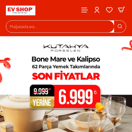
Evshop
Mağazada
ara...