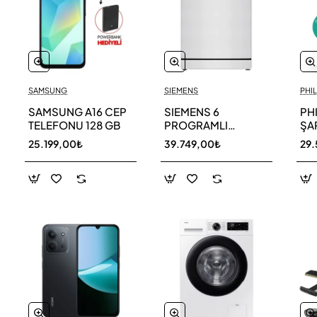
SAMSUNG
SIEMENS
PHIL
SAMSUNG A16 CEP
SIEMENS 6
PH
TELEFONU 128 GB
PROGRAMLI
ŞAR
BULAŞIK MAKİNESİ
SÜ
25.199,00₺
39.749,00₺
29.
SN216W00DT
11