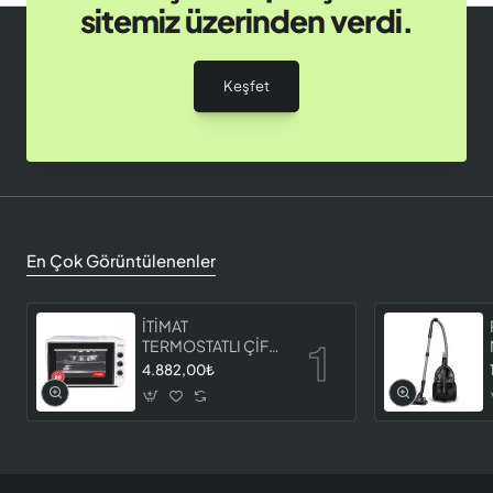
sitemiz üzerinden verdi.
Keşfet
En Çok Görüntülenenler
İTİMAT
TERMOSTATLI ÇİFT
CAMLI FIRIN 8060
4.882,00₺