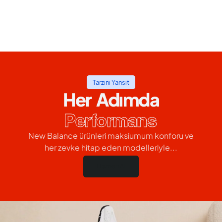
Tarzını Yansıt
Her Adımda
Performans
New Balance ürünleri maksiumum konforu ve
her zevke hitap eden modelleriyle...
Hemen Al