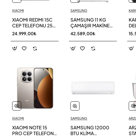
XIAOMI
SAMSUNG
KAR
XIAOMI REDMI 15C
SAMSUNG 11 KG
KA
CEP TELEFONU 256
ÇAMAŞIR MAKİNESİ
DE
GB
WW11DG5B25AEAH
ED
24.999,00₺
42.589,00₺
15.
TE
XIAOMI
SAMSUNG
ARZ
XIAOMI NOTE 15
SAMSUNG 12000
AR
PRO CEP TELEFONU
BTU KLİMA
ST