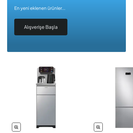
En yeni eklenen ürünler...
Alışverişe Başla