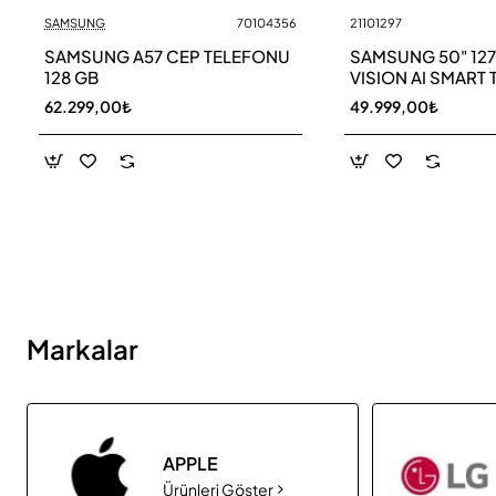
SAMSUNG
70104356
21101297
Yeni
SAMSUNG A57 CEP TELEFONU
SAMSUNG 50" 12
128 GB
VISION AI SMART 
UE50M70HAU
62.299,00₺
49.999,00₺
Markalar
APPLE
Ürünleri Göster