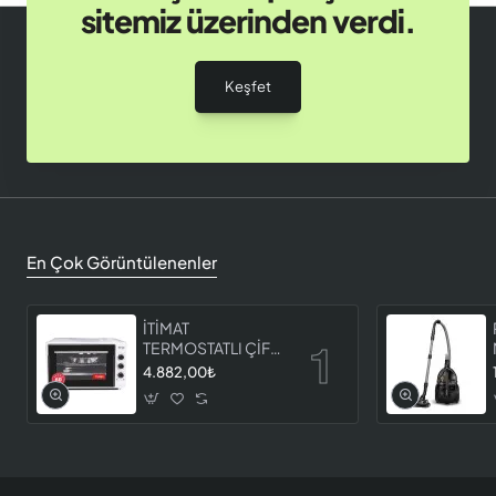
sitemiz üzerinden verdi.
Keşfet
En Çok Görüntülenenler
İTİMAT
TERMOSTATLI ÇİFT
CAMLI FIRIN 8060
4.882,00₺