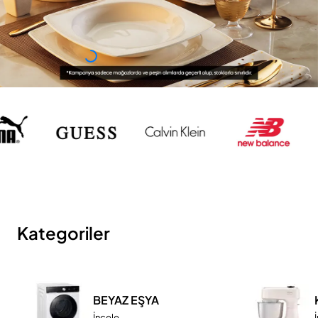
Kategoriler
BEYAZ EŞYA
İncele