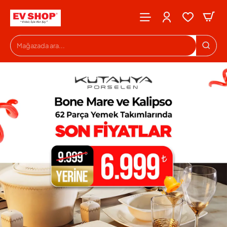
Evshop
Mağazada
ara...