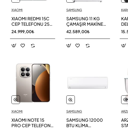
XIAOMI
SAMSUNG
KAR
XIAOMI REDMI 15C
SAMSUNG 11 KG
KA
CEP TELEFONU 256
ÇAMAŞIR MAKİNESİ
DE
GB
WW11DG5B25AEAH
ED
24.999,00₺
42.589,00₺
15.
TE
XIAOMI
SAMSUNG
ARZ
XIAOMI NOTE 15
SAMSUNG 12000
AR
PRO CEP TELEFONU
BTU KLİMA
ST