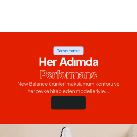
Tarzını Yansıt
Her Adımda
Performans
New Balance ürünleri maksiumum konforu ve
her zevke hitap eden modelleriyle...
Hemen Al