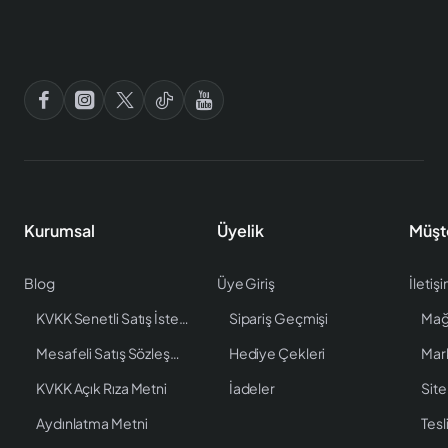
Kurumsal
Üyelik
Müşt
Blog
Üye Giriş
İletiş
KVKK Senetli Satış İstenen Bilgiler
Sipariş Geçmişi
Mağ
Mesafeli Satış Sözleşmesi
Hediye Çekleri
Mar
KVKK Açık Rıza Metni
İadeler
Site
Aydınlatma Metni
Tesl