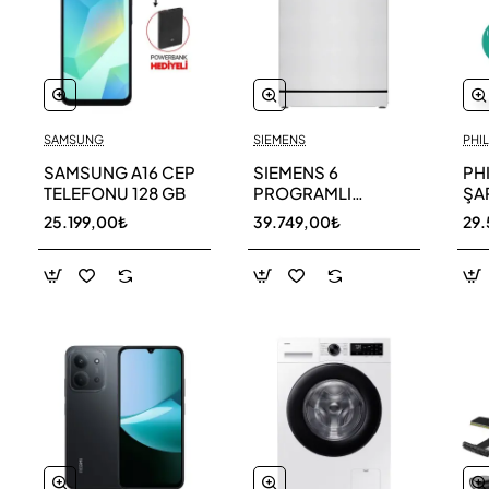
SAMSUNG
SIEMENS
PHIL
SAMSUNG A16 CEP
SIEMENS 6
PH
TELEFONU 128 GB
PROGRAMLI
ŞAR
BULAŞIK MAKİNESİ
SÜ
25.199,00₺
39.749,00₺
29.
SN216W00DT
11