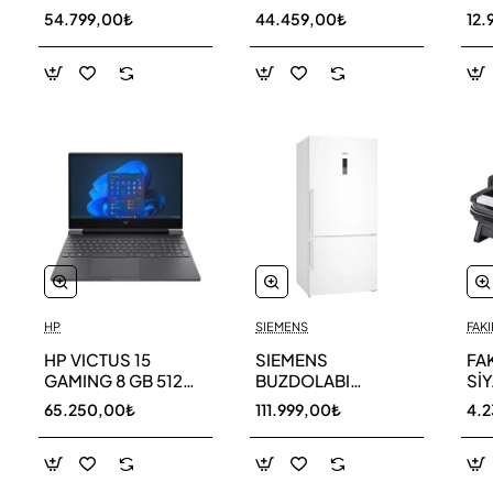
256 GB
AR40F12C0AM SK
AR
54.799,00₺
44.459,00₺
12.
HP
SIEMENS
FAKI
HP VICTUS 15
SIEMENS
FA
GAMING 8 GB 512
BUZDOLABI
Sİ
GB SSD LAPTOP
KG86NCWE0N
MA
65.250,00₺
111.999,00₺
4.
FA0011NT 80D33EA