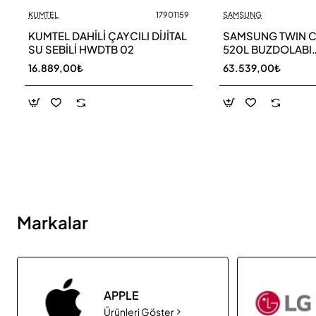
KUMTEL
17901159
SAMSUNG
Yeni
KUMTEL DAHİLİ ÇAYCILI DİJİTAL
SAMSUNG TWIN 
SU SEBİLİ HWDTB 02
520L BUZDOLABI
RB52DS33ESA TR
16.889,00₺
63.539,00₺
Markalar
APPLE
Ürünleri Göster