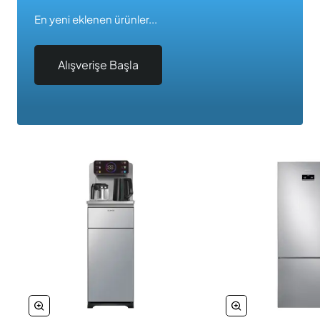
En yeni eklenen ürünler...
Alışverişe Başla