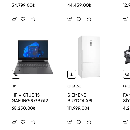
256 GB
AR40F12C0AM SK
AR
54.799,00₺
44.459,00₺
12.
HP
SIEMENS
FAKI
HP VICTUS 15
SIEMENS
FA
GAMING 8 GB 512
BUZDOLABI
Sİ
GB SSD LAPTOP
KG86NCWE0N
MA
65.250,00₺
111.999,00₺
4.
FA0011NT 80D33EA