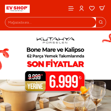
Evshop
Mağazada
ara...