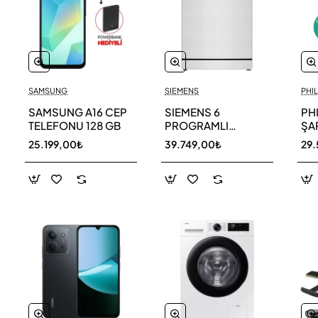
SAMSUNG
SIEMENS
PHIL
SAMSUNG A16 CEP
SIEMENS 6
PH
TELEFONU 128 GB
PROGRAMLI
ŞAR
BULAŞIK MAKİNESİ
SÜ
25.199,00₺
39.749,00₺
29.
SN216W00DT
11