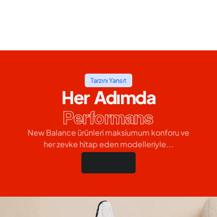
Tarzını Yansıt
Her Adımda
Performans
New Balance ürünleri maksiumum konforu ve
her zevke hitap eden modelleriyle...
Hemen Al