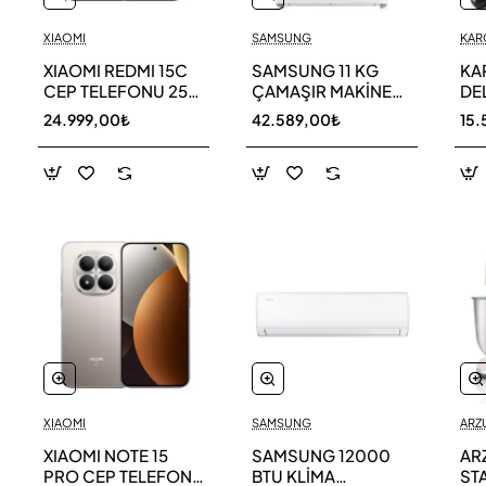
XIAOMI
SAMSUNG
KAR
XIAOMI REDMI 15C
SAMSUNG 11 KG
KA
CEP TELEFONU 256
ÇAMAŞIR MAKİNESİ
DE
GB
WW11DG5B25AEAH
ED
24.999,00₺
42.589,00₺
15.
TE
XIAOMI
SAMSUNG
ARZ
XIAOMI NOTE 15
SAMSUNG 12000
AR
PRO CEP TELEFONU
BTU KLİMA
ST