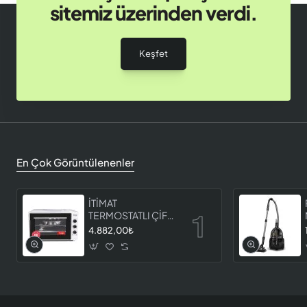
sitemiz üzerinden verdi.
Keşfet
En Çok Görüntülenenler
İTİMAT
TERMOSTATLI ÇİFT
CAMLI FIRIN 8060
4.882,00₺