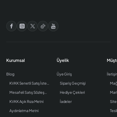
Kurumsal
Üyelik
Müşt
Blog
Üye Giriş
İletiş
KVKK Senetli Satış İstenen Bilgiler
Sipariş Geçmişi
Mağ
Mesafeli Satış Sözleşmesi
Hediye Çekleri
Mar
KVKK Açık Rıza Metni
İadeler
Site
Aydınlatma Metni
Tesl