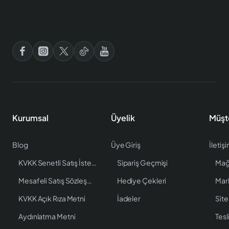
Kurumsal
Üyelik
Müşt
Blog
Üye Giriş
İletiş
KVKK Senetli Satış İstenen Bilgiler
Sipariş Geçmişi
Mağ
Mesafeli Satış Sözleşmesi
Hediye Çekleri
Mar
KVKK Açık Rıza Metni
İadeler
Site
Aydınlatma Metni
Tesl