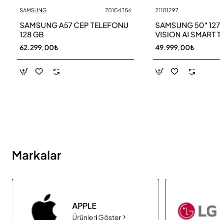
SAMSUNG
70104356
21101297
Yeni
SAMSUNG A57 CEP TELEFONU
SAMSUNG 50" 12
128 GB
VISION AI SMART 
UE50M70HAU
62.299,00₺
49.999,00₺
Markalar
APPLE
Ürünleri Göster