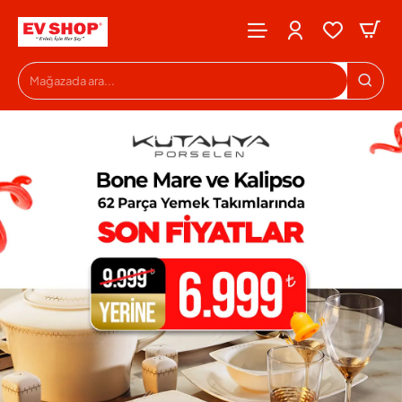
Evshop
Mağazada
ara...