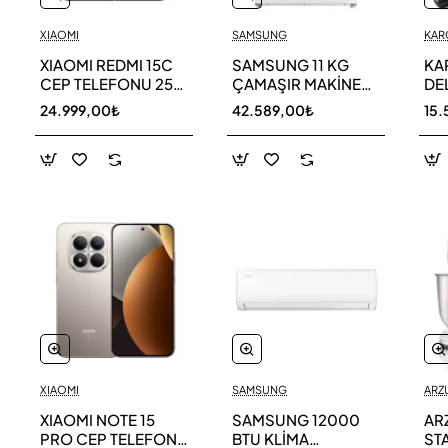
XIAOMI
SAMSUNG
KAR
XIAOMI REDMI 15C
SAMSUNG 11 KG
KA
CEP TELEFONU 256
ÇAMAŞIR MAKİNESİ
DE
GB
WW11DG5B25AEAH
ED
24.999,00₺
42.589,00₺
15.
TE
XIAOMI
SAMSUNG
ARZ
XIAOMI NOTE 15
SAMSUNG 12000
AR
PRO CEP TELEFONU
BTU KLİMA
ST