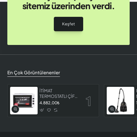
sitemiz üzerinden verdi.
Keşfet
En Çok Görüntülenenler
İTİMAT
TERMOSTATLI ÇİFT
CAMLI FIRIN 8060
4.882,00₺