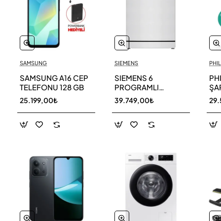
SAMSUNG
SIEMENS
PHIL
SAMSUNG A16 CEP
SIEMENS 6
PH
TELEFONU 128 GB
PROGRAMLI
ŞAR
BULAŞIK MAKİNESİ
SÜ
25.199,00₺
39.749,00₺
29.
SN216W00DT
11