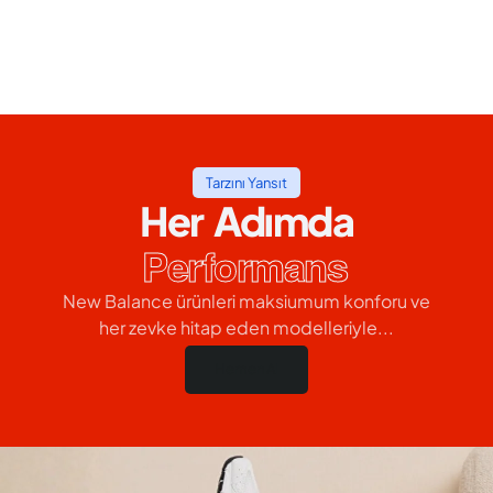
Tarzını Yansıt
Her Adımda
Performans
New Balance ürünleri maksiumum konforu ve
her zevke hitap eden modelleriyle...
Hemen Al