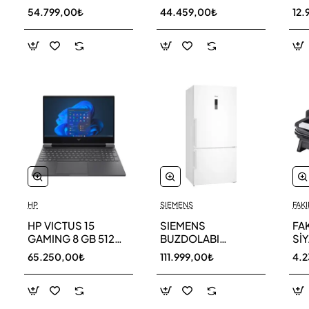
256 GB
AR40F12C0AM SK
AR
54.799,00₺
44.459,00₺
12.
HP
SIEMENS
FAKI
HP VICTUS 15
SIEMENS
FA
GAMING 8 GB 512
BUZDOLABI
Sİ
GB SSD LAPTOP
KG86NCWE0N
MA
65.250,00₺
111.999,00₺
4.
FA0011NT 80D33EA