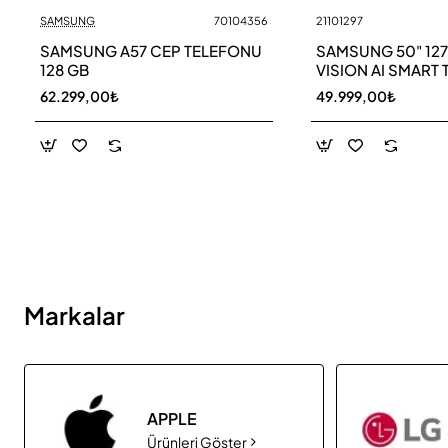
SAMSUNG
70104356
21101297
Yeni
SAMSUNG A57 CEP TELEFONU
SAMSUNG 50" 12
128 GB
VISION AI SMART 
UE50M70HAU
62.299,00₺
49.999,00₺
Markalar
APPLE
Ürünleri Göster