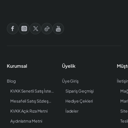
Kurumsal
Üyelik
Müşt
Blog
Üye Giriş
İletiş
KVKK Senetli Satış İstenen Bilgiler
Sipariş Geçmişi
Mağ
Mesafeli Satış Sözleşmesi
Hediye Çekleri
Mar
KVKK Açık Rıza Metni
İadeler
Site
Aydınlatma Metni
Tesl