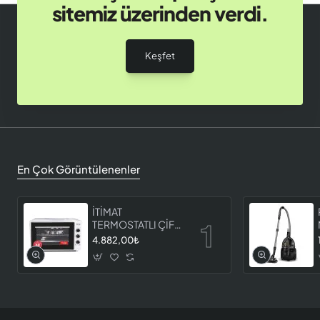
sitemiz üzerinden verdi.
Keşfet
En Çok Görüntülenenler
İTİMAT
TERMOSTATLI ÇİFT
CAMLI FIRIN 8060
4.882,00₺