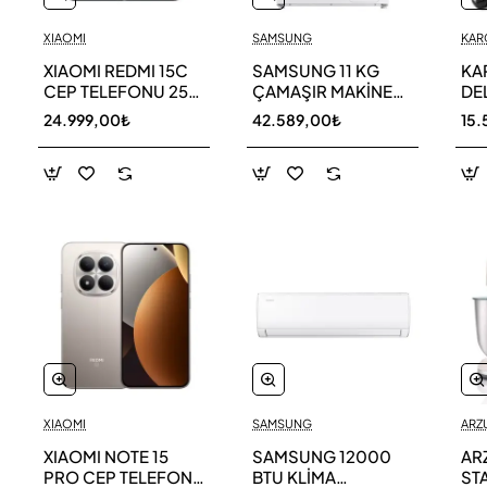
XIAOMI
SAMSUNG
KAR
XIAOMI REDMI 15C
SAMSUNG 11 KG
KA
CEP TELEFONU 256
ÇAMAŞIR MAKİNESİ
DE
GB
WW11DG5B25AEAH
ED
24.999,00₺
42.589,00₺
15.
TE
XIAOMI
SAMSUNG
ARZ
XIAOMI NOTE 15
SAMSUNG 12000
AR
PRO CEP TELEFONU
BTU KLİMA
ST