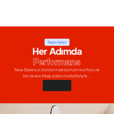
Tarzını Yansıt
Her Adımda
Performans
New Balance ürünleri maksiumum konforu ve
her zevke hitap eden modelleriyle...
Hemen Al