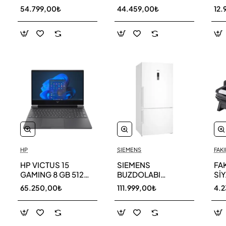
256 GB
AR40F12C0AM SK
AR
54.799,00₺
44.459,00₺
12.
HP
SIEMENS
FAKI
HP VICTUS 15
SIEMENS
FA
GAMING 8 GB 512
BUZDOLABI
Sİ
GB SSD LAPTOP
KG86NCWE0N
MA
65.250,00₺
111.999,00₺
4.
FA0011NT 80D33EA