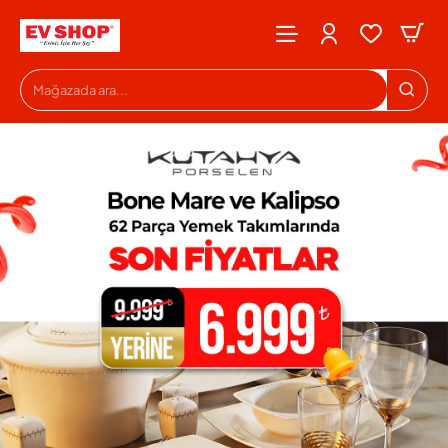
Evshop
Mağazada
ara...