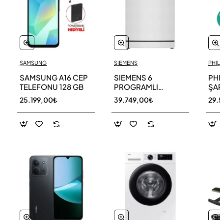
SAMSUNG
SIEMENS
PHIL
SAMSUNG A16 CEP
SIEMENS 6
PH
TELEFONU 128 GB
PROGRAMLI
ŞAR
BULAŞIK MAKİNESİ
SÜ
25.199,00₺
39.749,00₺
29.
SN216W00DT
11