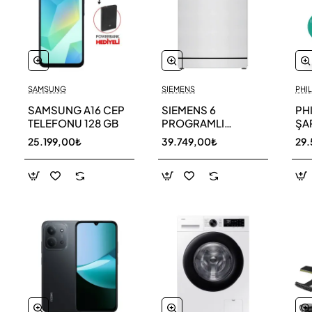
SAMSUNG
SIEMENS
PHIL
SAMSUNG A16 CEP
SIEMENS 6
PH
TELEFONU 128 GB
PROGRAMLI
ŞAR
BULAŞIK MAKİNESİ
SÜ
25.199,00₺
39.749,00₺
29.
SN216W00DT
11