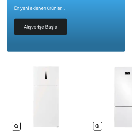
En yeni eklenen ürünler...
Alışverişe Başla