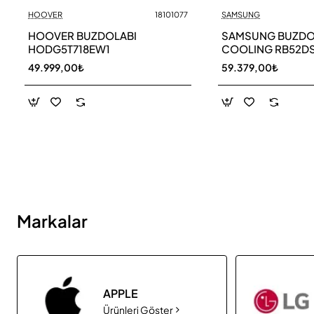
HOOVER
18101077
SAMSUNG
Yeni
HOOVER BUZDOLABI
SAMSUNG BUZDOL
HODG5T718EW1
COOLING RB52D
49.999,00₺
59.379,00₺
Markalar
APPLE
Ürünleri Göster