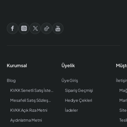
Kurumsal
Üyelik
Müşt
Blog
Üye Giriş
İletiş
KVKK Senetli Satış İstenen Bilgiler
Sipariş Geçmişi
Mağ
Mesafeli Satış Sözleşmesi
Hediye Çekleri
Mar
KVKK Açık Rıza Metni
İadeler
Site
Aydınlatma Metni
Tesl