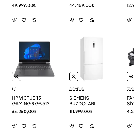
256 GB
AR40F12C0AM SK
AR
49.999,00₺
44.459,00₺
12.
HP
SIEMENS
FAKI
HP VICTUS 15
SIEMENS
FA
GAMING 8 GB 512
BUZDOLABI
Sİ
GB SSD LAPTOP
KG86NCWE0N
MA
65.250,00₺
111.999,00₺
4.
FA0011NT 80D33EA