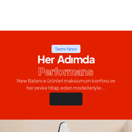
Tarzını Yansıt
Her Adımda
Performans
New Balance ürünleri maksiumum konforu ve
her zevke hitap eden modelleriyle...
Hemen Al