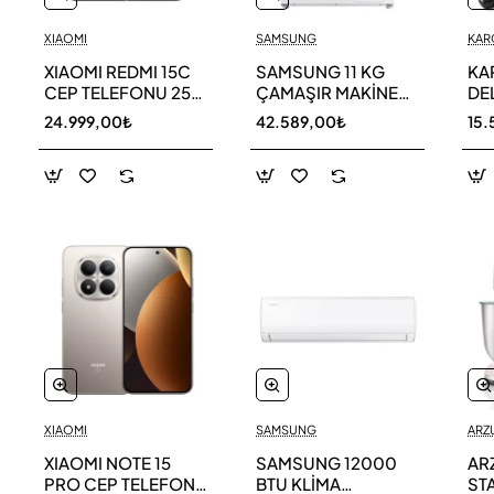
XIAOMI
SAMSUNG
KAR
XIAOMI REDMI 15C
SAMSUNG 11 KG
KA
CEP TELEFONU 256
ÇAMAŞIR MAKİNESİ
DE
GB
WW11DG5B25AEAH
ED
24.999,00₺
42.589,00₺
15.
TE
XIAOMI
SAMSUNG
ARZ
XIAOMI NOTE 15
SAMSUNG 12000
AR
PRO CEP TELEFONU
BTU KLİMA
ST