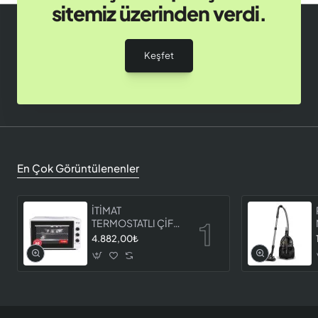
sitemiz üzerinden verdi.
Keşfet
En Çok Görüntülenenler
İTİMAT
TERMOSTATLI ÇİFT
CAMLI FIRIN 8060
4.882,00₺