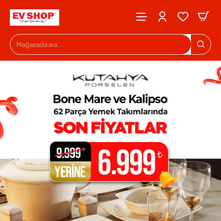
Evshop
Mağazada
ara...