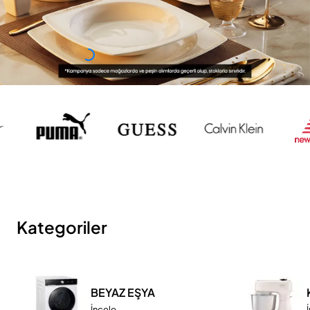
Kategoriler
BEYAZ EŞYA
İncele