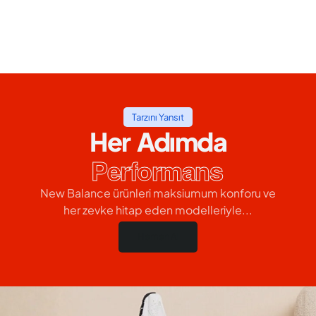
Tarzını Yansıt
Her Adımda
Performans
New Balance ürünleri maksiumum konforu ve
her zevke hitap eden modelleriyle...
Hemen Al