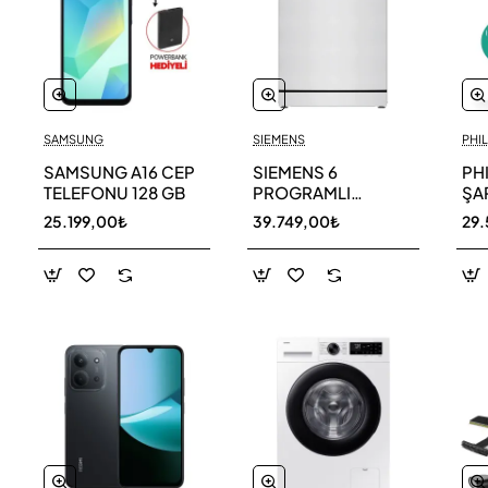
SAMSUNG
SIEMENS
PHIL
SAMSUNG A16 CEP
SIEMENS 6
PH
TELEFONU 128 GB
PROGRAMLI
ŞAR
BULAŞIK MAKİNESİ
SÜ
25.199,00₺
39.749,00₺
29.
SN216W00DT
11