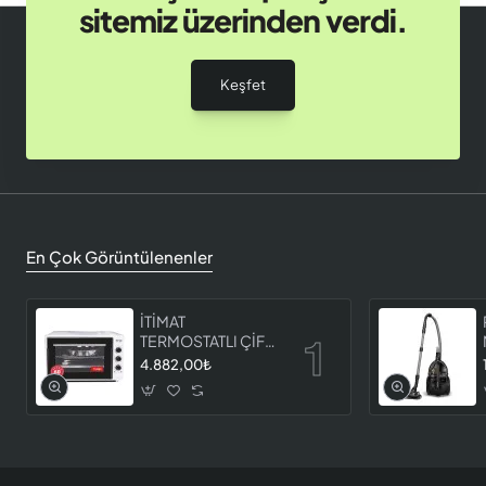
sitemiz üzerinden verdi.
Keşfet
En Çok Görüntülenenler
İTİMAT
TERMOSTATLI ÇİFT
CAMLI FIRIN 8060
4.882,00₺