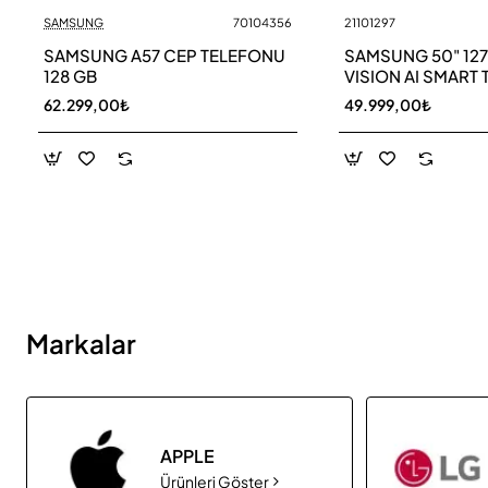
SAMSUNG
70104356
21101297
Yeni
SAMSUNG A57 CEP TELEFONU
SAMSUNG 50" 12
128 GB
VISION AI SMART 
UE50M70HAU
62.299,00₺
49.999,00₺
Markalar
APPLE
Ürünleri Göster