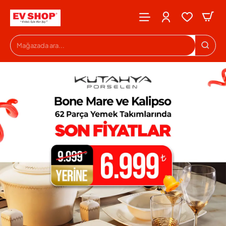
Evshop
Mağazada
ara...