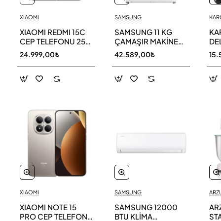
XIAOMI
SAMSUNG
KAR
XIAOMI REDMI 15C
SAMSUNG 11 KG
KA
CEP TELEFONU 256
ÇAMAŞIR MAKİNESİ
DE
GB
WW11DG5B25AEAH
ED
24.999,00₺
42.589,00₺
15.
TE
XIAOMI
SAMSUNG
ARZ
XIAOMI NOTE 15
SAMSUNG 12000
AR
PRO CEP TELEFONU
BTU KLİMA
ST