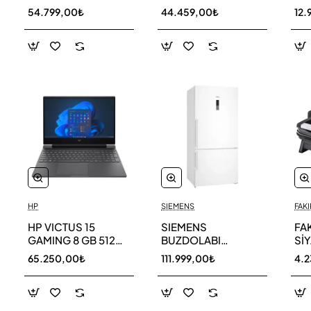
256 GB
AR40F12C0AM SK
AR
54.799,00₺
44.459,00₺
12.
HP
SIEMENS
FAKI
HP VICTUS 15
SIEMENS
FA
GAMING 8 GB 512
BUZDOLABI
Sİ
GB SSD LAPTOP
KG86NCWE0N
MA
65.250,00₺
111.999,00₺
4.
FA0011NT 80D33EA