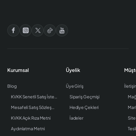
Kurumsal
Üyelik
Müşt
Blog
Üye Giriş
İletiş
KVKK Senetli Satış İstenen Bilgiler
Sipariş Geçmişi
Mağ
Mesafeli Satış Sözleşmesi
Hediye Çekleri
Mar
KVKK Açık Rıza Metni
İadeler
Site
Aydınlatma Metni
Tesl