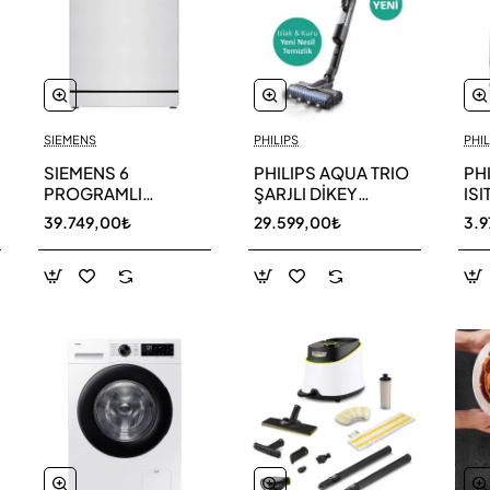
SIEMENS
PHILIPS
PHIL
SIEMENS 6
PHILIPS AQUA TRIO
PH
PROGRAMLI
ŞARJLI DİKEY
ISI
BULAŞIK MAKİNESİ
SÜPÜRGE XW9463
39.749,00₺
29.599,00₺
3.9
SN216W00DT
11