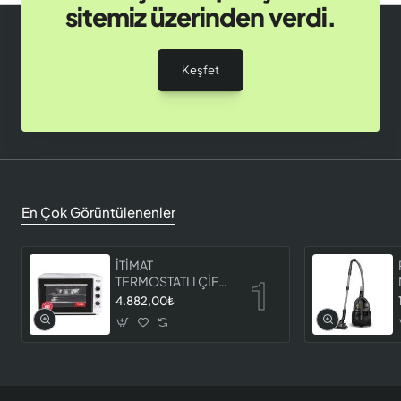
sitemiz üzerinden verdi.
Keşfet
En Çok Görüntülenenler
İTİMAT
TERMOSTATLI ÇİFT
CAMLI FIRIN 8060
4.882,00₺