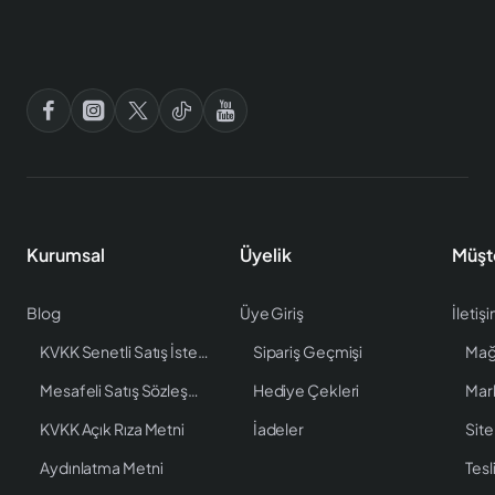
Kurumsal
Üyelik
Müşt
Blog
Üye Giriş
İletiş
KVKK Senetli Satış İstenen Bilgiler
Sipariş Geçmişi
Mağ
Mesafeli Satış Sözleşmesi
Hediye Çekleri
Mar
KVKK Açık Rıza Metni
İadeler
Site
Aydınlatma Metni
Tesl