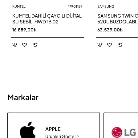
KUMTEL
17901159
SAMSUNG
Yeni
KUMTEL DAHİLİ ÇAYCILI DİJİTAL
SAMSUNG TWIN 
SU SEBİLİ HWDTB 02
520L BUZDOLABI
RB52DS33ESA TR
16.889,00₺
63.539,00₺
Markalar
APPLE
Ürünleri Göster