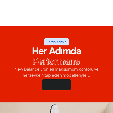
Tarzını Yansıt
Her Adımda
Performans
New Balance ürünleri maksiumum konforu ve
her zevke hitap eden modelleriyle...
Hemen Al