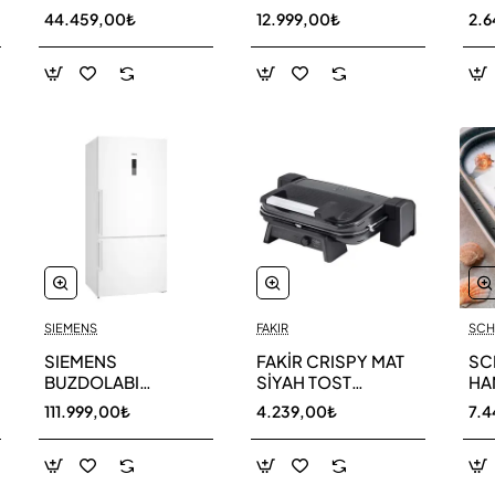
AR40F12C0AM SK
AR1190-33
30
44.459,00₺
12.999,00₺
2.
SIEMENS
FAKIR
SCH
SIEMENS
FAKİR CRISPY MAT
SC
BUZDOLABI
SİYAH TOST
HA
KG86NCWE0N
MAKİNESİ
KAŞ
111.999,00₺
4.239,00₺
7.4
GU