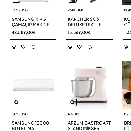
SAMSUNG
KARCHER
KOR
SAMSUNG 11 KG
KARCHER SC3
KO
ÇAMAŞIR MAKİNESİ
DELUXE TEXTILE
GÜL
WW11DG5B25AEAH
EDITION BUHARLI
A56
42.589,00₺
15.569,00₺
1.3
TEMİZLEYİCİ
SAMSUNG
ARZUM
BRI
SAMSUNG 12000
ARZUM GASTROART
BR
BTU KLİMA
STAND MİKSER
LÜ 