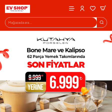
Evshop
Mağazada
ara...