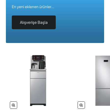
En yeni eklenen ürünler...
Alışverişe Başla