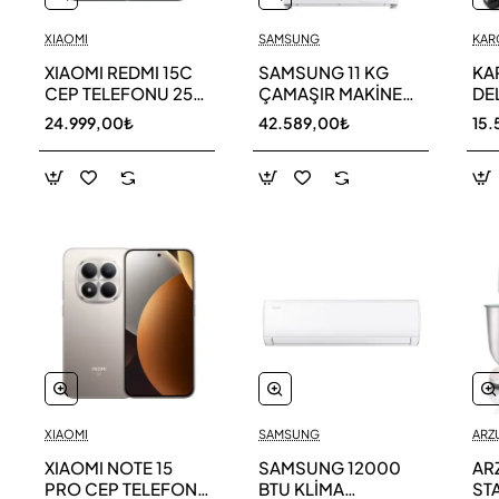
XIAOMI
SAMSUNG
KAR
XIAOMI REDMI 15C
SAMSUNG 11 KG
KA
CEP TELEFONU 256
ÇAMAŞIR MAKİNESİ
DE
GB
WW11DG5B25AEAH
ED
24.999,00₺
42.589,00₺
15.
TE
XIAOMI
SAMSUNG
ARZ
XIAOMI NOTE 15
SAMSUNG 12000
AR
PRO CEP TELEFONU
BTU KLİMA
ST