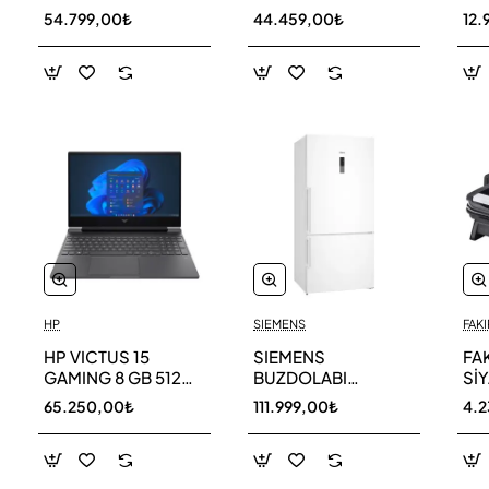
256 GB
AR40F12C0AM SK
AR
54.799,00₺
44.459,00₺
12.
HP
SIEMENS
FAKI
HP VICTUS 15
SIEMENS
FA
GAMING 8 GB 512
BUZDOLABI
Sİ
GB SSD LAPTOP
KG86NCWE0N
MA
65.250,00₺
111.999,00₺
4.
FA0011NT 80D33EA