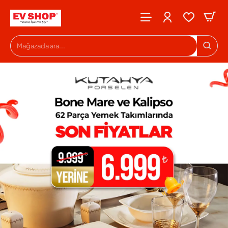
Evshop
Mağazada
ara...