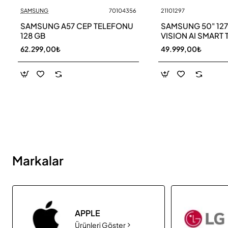
SAMSUNG
70104356
21101297
Yeni
SAMSUNG A57 CEP TELEFONU
SAMSUNG 50" 12
128 GB
VISION AI SMART 
UE50M70HAU
62.299,00₺
49.999,00₺
Markalar
APPLE
Ürünleri Göster