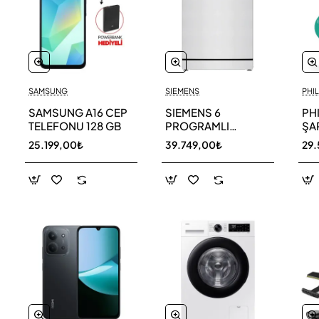
SAMSUNG
SIEMENS
PHIL
SAMSUNG A16 CEP
SIEMENS 6
PH
TELEFONU 128 GB
PROGRAMLI
ŞAR
BULAŞIK MAKİNESİ
SÜ
25.199,00₺
39.749,00₺
29.
SN216W00DT
11