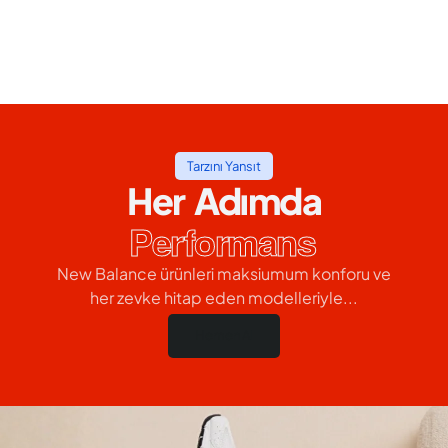
Tarzını Yansıt
Her Adımda
Performans
New Balance ürünleri maksiumum konforu ve
her zevke hitap eden modelleriyle...
Hemen Al