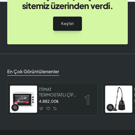
sitemiz üzerinden verdi.
Keşfet
En Çok Görüntülenenler
İTİMAT
TERMOSTATLI ÇİFT
CAMLI FIRIN 8060
4.882,00₺