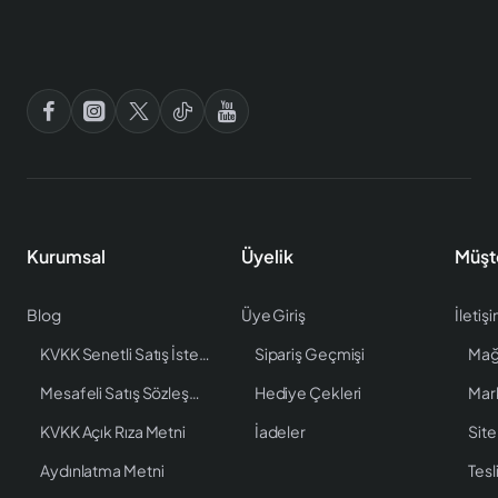
Kurumsal
Üyelik
Müşt
Blog
Üye Giriş
İletiş
KVKK Senetli Satış İstenen Bilgiler
Sipariş Geçmişi
Mağ
Mesafeli Satış Sözleşmesi
Hediye Çekleri
Mar
KVKK Açık Rıza Metni
İadeler
Site
Aydınlatma Metni
Tesl