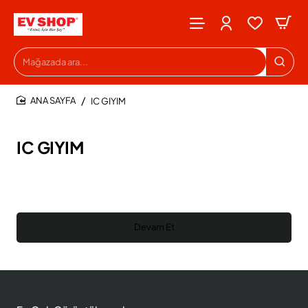
Mağazada
ara...
IC GIYIM
HOME
IC GIYIM
Devam Et