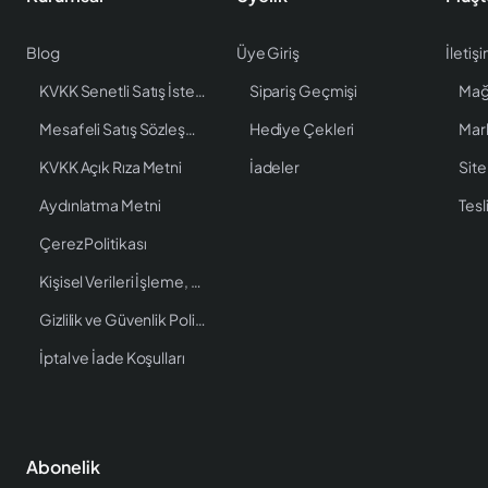
Blog
Üye Giriş
İletiş
KVKK Senetli Satış İstenen Bilgiler
Sipariş Geçmişi
Mağ
Mesafeli Satış Sözleşmesi
Hediye Çekleri
Mar
KVKK Açık Rıza Metni
İadeler
Site
Aydınlatma Metni
Tesl
Çerez Politikası
Kişisel Verileri İşleme, Saklama ve İmha Politikası
Gizlilik ve Güvenlik Politikası
İptal ve İade Koşulları
Abonelik