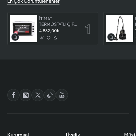
En Çok Görüntülenenler
İTİMAT
TERMOSTATLI ÇİFT
CAMLI FIRIN 8060
4.882,00₺
Kurumsal
Üyelik
Müşt