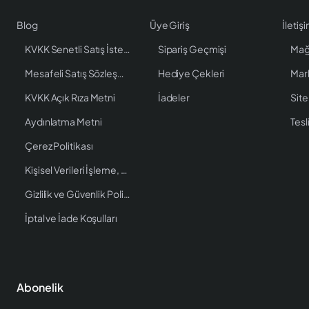
Blog
Üye Giriş
İletiş
KVKK Senetli Satış İstenen Bilgiler
Sipariş Geçmişi
Mağ
Mesafeli Satış Sözleşmesi
Hediye Çekleri
Mar
KVKK Açık Rıza Metni
İadeler
Site
Aydınlatma Metni
Tesl
Çerez Politikası
Kişisel Verileri İşleme, Saklama ve İmha Politikası
Gizlilik ve Güvenlik Politikası
İptal ve İade Koşulları
Abonelik