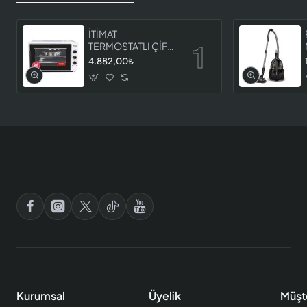
İTİMAT
TERMOSTATLI ÇİFT
CAMLI FIRIN 8060
4.882,00₺
Kurumsal
Üyelik
Müşt