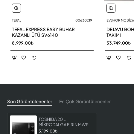
TEFAL
00630219
EVSHOP MOBİLY
TEFAL EXPRESS EASY BUHAR
DEJAVU BOH
KAZANLI ÜTÜ SV6140
TAKIMI
8.999,00₺
53.749,00₺
Son Görüntülenenler
En Çok Görüntülenenler
TOSHIBA 20 L
MİKRODALGA FIRIN MWP
MM20P BK
5.199,00₺