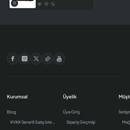
Kurumsal
Üyelik
Müşt
Blog
Üye Giriş
İletiş
KVKK Senetli Satış İstenen Bilgiler
Sipariş Geçmişi
Mağ