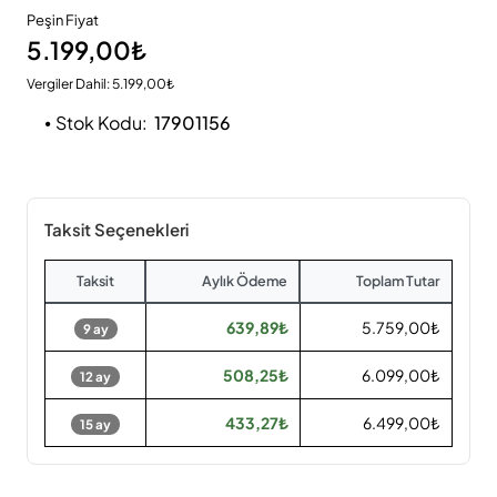
Peşin Fiyat
5.199,00₺
Vergiler Dahil: 5.199,00₺
Stok Kodu:
17901156
Taksit Seçenekleri
Taksit
Aylık Ödeme
Toplam Tutar
639,89₺
5.759,00₺
9 ay
508,25₺
6.099,00₺
12 ay
433,27₺
6.499,00₺
15 ay