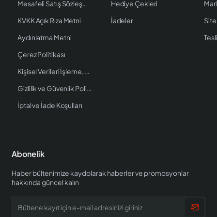
Mesafeli Satış Sözleşmesi
Hediye Çekleri
Mar
KVKK Açık Rıza Metni
İadeler
Site
Aydınlatma Metni
Tesl
Çerez Politikası
Kişisel Verileri İşleme, Saklama ve İmha Politikası
Gizlilik ve Güvenlik Politikası
İptal ve İade Koşulları
Abonelik
Haber bültenimize kaydolarak haberler ve promosyonlar
hakkında güncel kalın
Bültene
kayıt