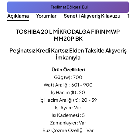
Teslimat Bölgesi Bul
Açıklama
Yorumlar
Senetli Alışveriş Kılavuzu
Tak
TOSHIBA 20 L MİKRODALGA FIRIN MWP
MM20P BK
Peşinatsız Kredi Kartsız Elden Taksitle Alışveriş
İmkanıyla
Ürün Özellikleri
Güç (w) : 700
Watt Aralığı : 601 - 900
İç Hacim (lt) : 20
İç Hacim Aralığı (lt) : 20 - 39
Isı Ayarı : Var
Isı Kademesi : 5
Zamanlayıcı : Var
Buz Çözme Özelliği : Var