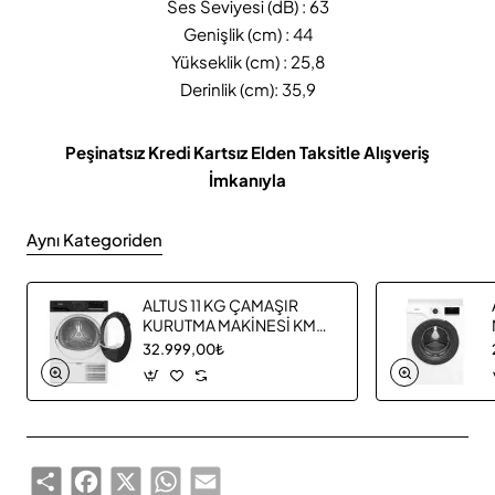
Ses Seviyesi (dB) : 63
Genişlik (cm) : 44
Yükseklik (cm) : 25,8
Derinlik (cm): 35,9
Peşinatsız Kredi Kartsız Elden Taksitle Alışveriş
İmkanıyla
Aynı Kategoriden
ALTUS 11 KG ÇAMAŞIR
KURUTMA MAKİNESİ KM
1160
32.999,00₺
Share
Facebook
X
WhatsApp
Email