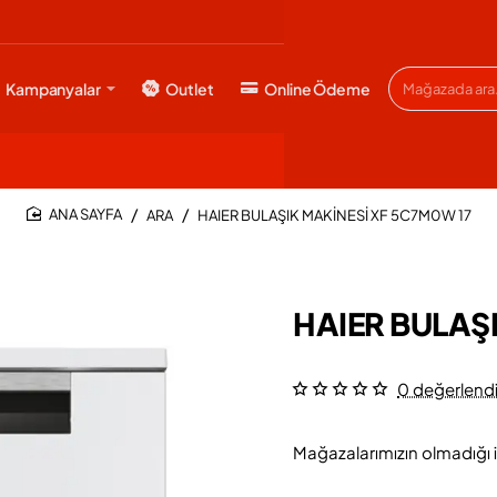
Kampanyalar
Outlet
Online Ödeme
Mağazada
ara...
ARA
HAIER BULAŞIK MAKİNESİ XF 5C7M0W 17
HOME
HAIER BULAŞ
0 değerlend
Mağazalarımızın olmadığı i