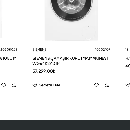
20905026
SIEMENS
10202107
18
 81050 M
SIEMENS ÇAMAŞIR KURUTMA MAKİNESİ
H
WG64K2Y0TR
4
57.299,00₺
Sepete Ekle