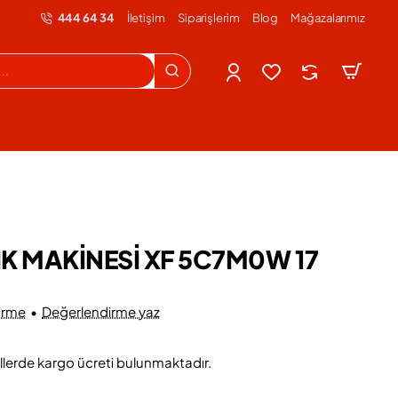
444 64 34
İletişim
Siparişlerim
Blog
Mağazalarımız
IK MAKİNESİ XF 5C7M0W 17
irme
•
Değerlendirme yaz
llerde kargo ücreti bulunmaktadır.