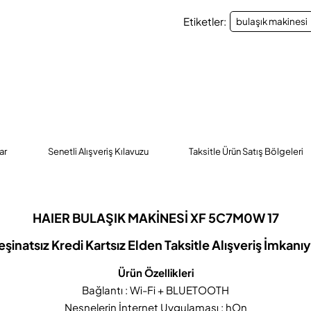
Etiketler:
bulaşık makinesi
ar
Senetli Alışveriş Kılavuzu
Taksitle Ürün Satış Bölgeleri
HAIER BULAŞIK MAKİNESİ XF 5C7M0W 17
eşinatsız Kredi Kartsız Elden Taksitle Alışveriş İmkanıy
Ürün Özellikleri
Bağlantı : Wi-Fi + BLUETOOTH
Nesnelerin İnternet Uygulaması : hOn