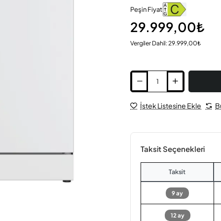
Peşin Fiyat
29.999,00₺
Vergiler Dahil: 29.999,00₺
İstek Listesine Ekle
B
Taksit Seçenekleri
Taksit
9 ay
12 ay