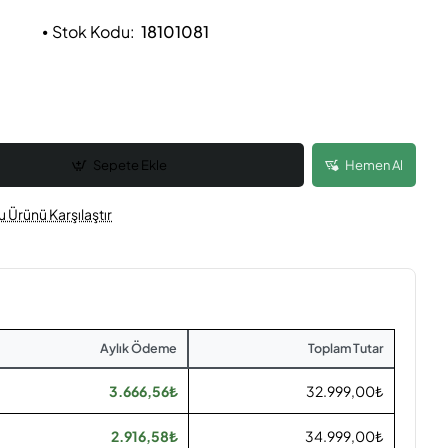
Stok Kodu:
18101081
Sepete Ekle
Hemen Al
u Ürünü Karşılaştır
Aylık Ödeme
Toplam Tutar
3.666,56₺
32.999,00₺
2.916,58₺
34.999,00₺