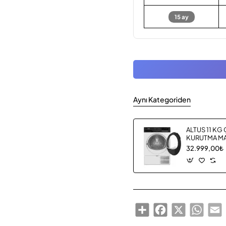
15 ay
Aynı Kategoriden
ALTUS 11 KG
KURUTMA MA
32.999,00₺
Share
Facebook
X
Whats
E