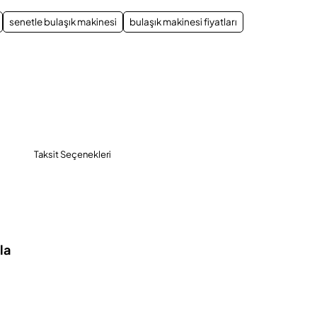
senetle bulaşık makinesi
bulaşık makinesi fiyatları
Taksit Seçenekleri
la