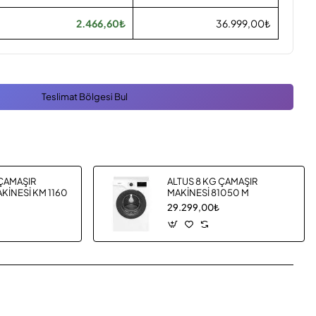
2.466,60₺
36.999,00₺
Teslimat Bölgesi Bul
 ÇAMAŞIR
ALTUS 8 KG ÇAMAŞIR
KİNESİ KM 1160
MAKİNESİ 81050 M
29.299,00₺
App
mail