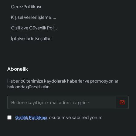
Çerez Politikası
Kişisel Verileri İşleme, Saklama ve İmha Politikası
Gizlilik ve Güvenlik Politikası
İptal ve İade Koşulları
Abonelik
Haber bültenimize kaydolarak haberler ve promosyonlar
hakkında güncel kalın
Bültene
kayıt
için
e-
Gizlilik Politikası
okudum ve kabul ediyorum
mail
adresinizi
giriniz