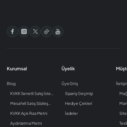
Kurumsal
Üyelik
Müşt
Blog
Üye Giriş
İletiş
KVKK Senetli Satış İstenen Bilgiler
Sipariş Geçmişi
Mağ
Mesafeli Satış Sözleşmesi
Hediye Çekleri
Mar
KVKK Açık Rıza Metni
İadeler
Site
Aydınlatma Metni
Tesl