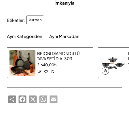
İmkanıyla
Etiketler:
kurban
Aynı Kategoriden
Aynı Markadan
BRIONI DIAMOND 3 LÜ
TAVA SETİ DIA-303
2.640,00₺
Share
Facebook
X
WhatsApp
Email