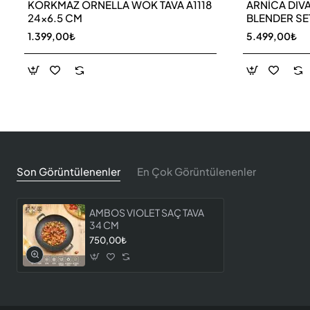
KORKMAZ ORNELLA WOK TAVA A1118
ARNİCA DIV
24x6.5 CM
BLENDER SE
1.399,00₺
5.499,00₺
Son Görüntülenenler
En Çok Görüntülenenler
AMBOS VIOLET SAÇ TAVA
34 CM
750,00₺