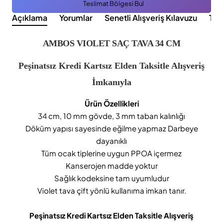
Teslimat Bölgesi Bul
Açıklama
Yorumlar
Senetli Alışveriş Kılavuzu
Tak
AMBOS VIOLET SAÇ TAVA 34 CM
Peşinatsız Kredi Kartsız Elden Taksitle Alışveriş
İmkanıyla
Ürün Özellikleri
34 cm, 10 mm gövde, 3 mm taban kalınlığı
Döküm yapısı sayesinde eğilme yapmaz Darbeye
dayanıklı
Tüm ocak tiplerine uygun PPOA içermez
Kanserojen madde yoktur
Sağlık kodeksine tam uyumludur
Violet tava çift yönlü kullanıma imkan tanır.
Peşinatsız Kredi Kartsız Elden Taksitle Alışveriş