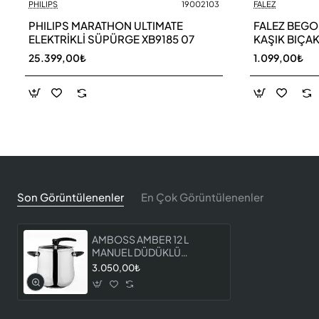
PHILIPS
19002103
FALEZ
PHILIPS MARATHON ULTIMATE
FALEZ BEGO
ELEKTRİKLİ SÜPÜRGE XB9185 07
KAŞIK BIÇAK
25.399,00₺
1.099,00₺
Son Görüntülenenler
En Çok Görüntülenenler
AMBOSS AMBER 12 L
MANUEL DÜDÜKLÜ
TENCERE
3.050,00₺