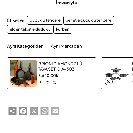
İmkanıyla
Etiketler:
düdüklü tencere
senetle düdüklü tencere
elden taksitle düdüklü
kurban
Aynı Kategoriden
Aynı Markadan
BRIONI DIAMOND 3 LÜ
TAVA SETİ DIA-303
2.640,00₺
Share
Facebook
X
WhatsApp
Email