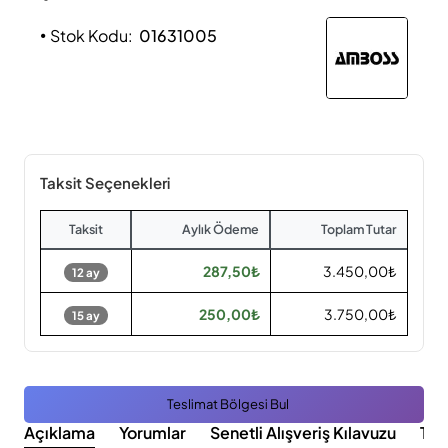
Stok Kodu:
01631005
Taksit Seçenekleri
Taksit
Aylık Ödeme
Toplam Tutar
287,50₺
3.450,00₺
12 ay
250,00₺
3.750,00₺
15 ay
Teslimat Bölgesi Bul
Açıklama
Yorumlar
Senetli Alışveriş Kılavuzu
Tak