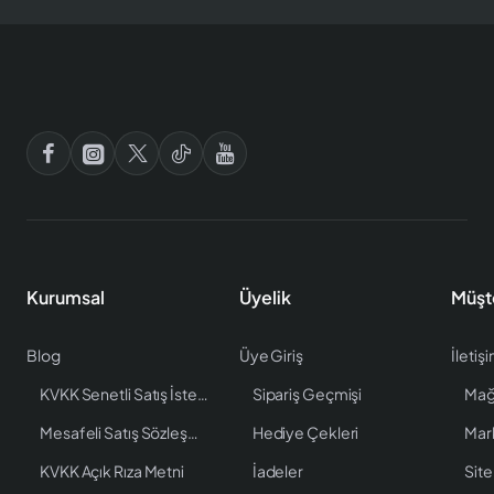
Kurumsal
Üyelik
Müşt
Blog
Üye Giriş
İletiş
KVKK Senetli Satış İstenen Bilgiler
Sipariş Geçmişi
Mağ
Mesafeli Satış Sözleşmesi
Hediye Çekleri
Mar
KVKK Açık Rıza Metni
İadeler
Site