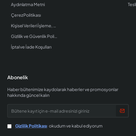
Aydınlatma Metni
Tesl
Çerez Politikası
Kişisel Verileri İşleme, Saklama ve İmha Politikası
Gizlilik ve Güvenlik Politikası
İptal ve İade Koşulları
Abonelik
Haber bültenimize kaydolarak haberler ve promosyonlar
hakkında güncel kalın
Bültene
kayıt
için
e-
Gizlilik Politikası
okudum ve kabul ediyorum
mail
adresinizi