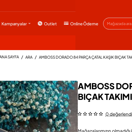
Kampanyalar
Outlet
Online Ödeme
Mağazada
ara...
ARA
AMBOSS DORADO 84 PARÇA ÇATAL KAŞIK BIÇAK TA
HOME
AMBOSS DOR
BIÇAK TAKIMI
0 değerlend
Mağazalarımızın olmadığı i