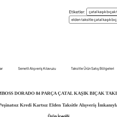
Etiketler:
çatal kaşık bıçak 
elden taksitle çatal kaşık bı
ar
Senetli Alışveriş Kılavuzu
Taksitle Ürün Satış Bölgeleri
BOSS DORADO 84 PARÇA ÇATAL KAŞIK BIÇAK TAK
Peşinatsız Kredi Kartsız Elden Taksitle Alışveriş İmkanıyl
Ürün İçeriği