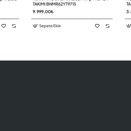
TAKIMI BNMR62YT9715
TA
9.999,00₺
3
Sepete Ekle