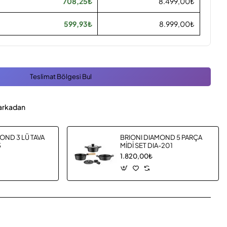
708,25₺
8.499,00₺
599,93₺
8.999,00₺
Teslimat Bölgesi Bul
arkadan
OND 3 LÜ TAVA
BRIONI DIAMOND 5 PARÇA
3
MİDİ SET DIA-201
1.820,00₺
App
mail