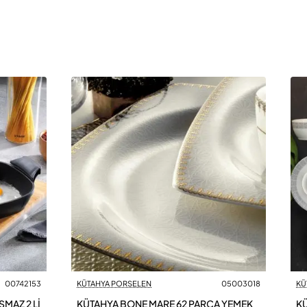
00742153
KÜTAHYA PORSELEN
05003018
KÜ
MAZ 2 Lİ
KÜTAHYA BONE MARE 62 PARÇA YEMEK
KÜ