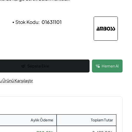
Stok Kodu:
01631101
Sepete Ekle
Hemen Al
u Ürünü Karşılaştır
Aylık Ödeme
Toplam Tutar