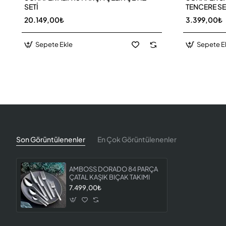
SETİ
TENCERE SE
20.149,00₺
3.399,00₺
Sepete Ekle
Sepete E
Son Görüntülenenler
En Çok Görüntülenenler
AMBOSS DORADO 84 PARÇA
ÇATAL KAŞIK BIÇAK TAKIMI
7.499,00₺