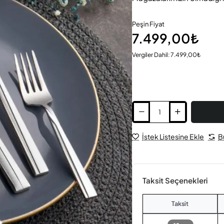
Peşin Fiyat
7.499,00₺
Vergiler Dahil: 7.499,00₺
İstek Listesine Ekle
B
Taksit Seçenekleri
Taksit