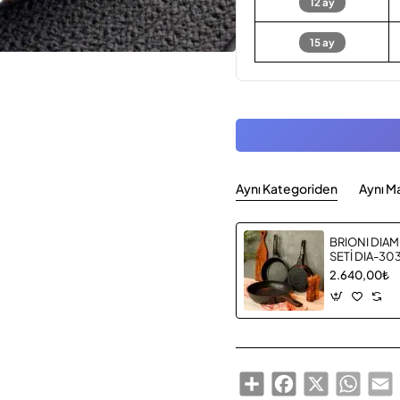
12 ay
15 ay
Aynı Kategoriden
Aynı M
BRIONI DIAM
SETİ DIA-30
2.640,00₺
Share
Facebook
X
Whats
E