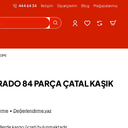
444 64 34
İletişim
Siparişlerim
Blog
Mağazalarımız
KIMI
ADO 84 PARÇA ÇATAL KAŞIK
irme
•
Değerlendirme yaz
llerde kargo ücreti bulunmaktadır.