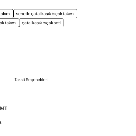
takımı
senetle çatal kaşık bıçak takımı
çak takımı
çatal kaşık bıçak seti
Taksit Seçenekleri
IMI
a