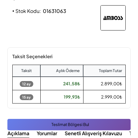
Stok Kodu:
01631063
Taksit Seçenekleri
Taksit
Aylık Ödeme
Toplam Tutar
241,58₺
2.899,00₺
12 ay
199,93₺
2.999,00₺
15 ay
Teslimat Bölgesi Bul
Açıklama
Yorumlar
Senetli Alışveriş Kılavuzu
Tak