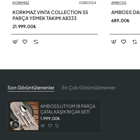
KORKMAZ
03801324
AMBOSS
%25 İNDİRİM
KORKMAZ VINTA COLLECTION 55
AMBOSS DAR
PARÇA YEMEK TAKIMI A8333
689,00₺
21.999,00₺
Son Görüntülenenler
En Çok Görüntülenenler
AMBOSS LITYUM 18 PARÇA
ÇATAL KAŞIK BIÇAK SETİ
1.999,00₺