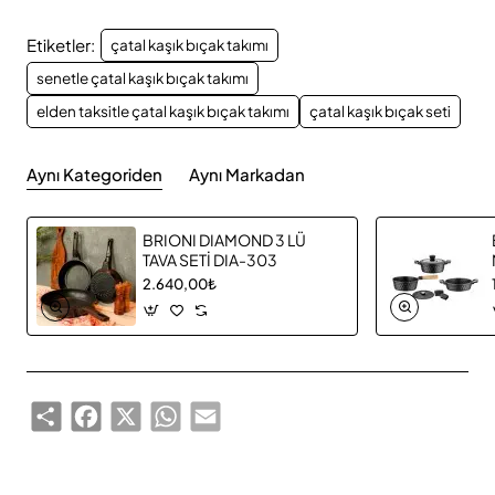
Etiketler:
çatal kaşık bıçak takımı
senetle çatal kaşık bıçak takımı
elden taksitle çatal kaşık bıçak takımı
çatal kaşık bıçak seti
Aynı Kategoriden
Aynı Markadan
BRIONI DIAMOND 3 LÜ
TAVA SETİ DIA-303
2.640,00₺
Share
Facebook
X
WhatsApp
Email