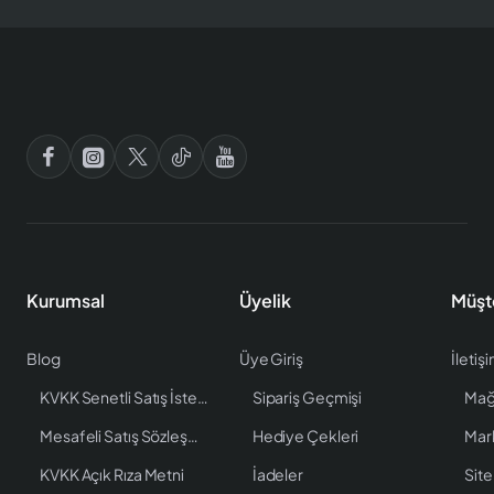
Kurumsal
Üyelik
Müşt
Blog
Üye Giriş
İletiş
KVKK Senetli Satış İstenen Bilgiler
Sipariş Geçmişi
Mağ
Mesafeli Satış Sözleşmesi
Hediye Çekleri
Mar
KVKK Açık Rıza Metni
İadeler
Site