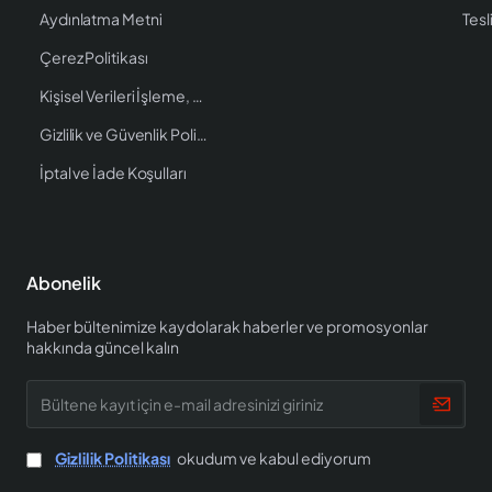
Aydınlatma Metni
Tesl
Çerez Politikası
Kişisel Verileri İşleme, Saklama ve İmha Politikası
Gizlilik ve Güvenlik Politikası
İptal ve İade Koşulları
Abonelik
Haber bültenimize kaydolarak haberler ve promosyonlar
hakkında güncel kalın
Bültene
kayıt
için
e-
Gizlilik Politikası
okudum ve kabul ediyorum
mail