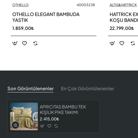
OTHELLO
40003238
ALTIS&HATTRICK
OTHELLO ELEGANT BAMBUDA
HATTRICK EX
YASTIK
KOŞU BAND
1.859,00₺
22.799,00₺
Son Görüntülenenler
En Çok Görüntülenenler
APRICITAS BAMBU TEK
KİŞİLİK PİKE TAKIMI
2.415,00₺