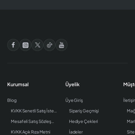
Kurumsal
Üyelik
Müşt
Blog
Üye Giriş
İletiş
KVKK Senetli Satış İstenen Bilgiler
Sipariş Geçmişi
Mağ
Mesafeli Satış Sözleşmesi
Hediye Çekleri
Mar
KVKK Açık Rıza Metni
İadeler
Site