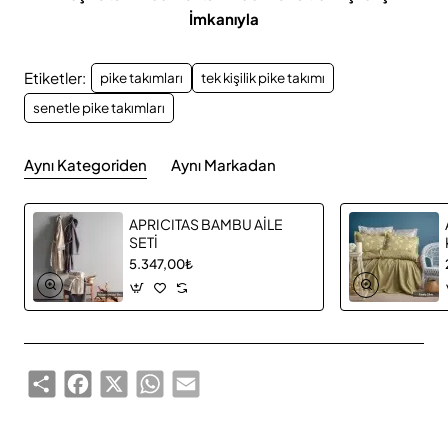
İmkanıyla
Etiketler:
pike takımları
tek kişilik pike takımı
senetle pike takımları
Aynı Kategoriden
Aynı Markadan
APRICITAS BAMBU AİLE
SETİ
5.347,00₺
Share
Facebook
X
WhatsApp
Email