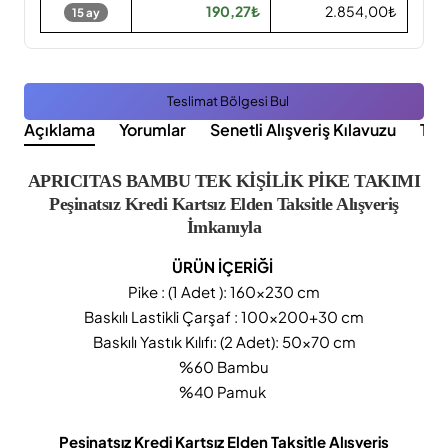
190,27₺
2.854,00₺
15 ay
Teslimat Bölgesi Bul
Açıklama
Yorumlar
Senetli Alışveriş Kılavuzu
Tak
APRICITAS BAMBU TEK KİŞİLİK PİKE TAKIMI
Peşinatsız Kredi Kartsız Elden Taksitle Alışveriş
İmkanıyla
ÜRÜN İÇERİĞİ
Pike : (1 Adet ): 160x230 cm
Baskılı Lastikli Çarşaf : 100x200+30 cm
Baskılı Yastık Kılıfı: (2 Adet): 50x70 cm
%60 Bambu
%40 Pamuk
Peşinatsız Kredi Kartsız Elden Taksitle Alışveriş