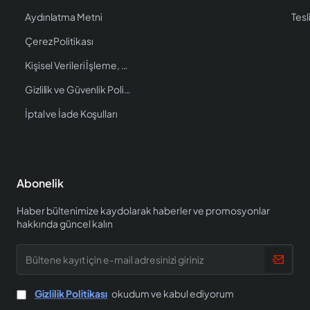
Aydınlatma Metni
Tesl
Çerez Politikası
Kişisel Verileri İşleme, Saklama ve İmha Politikası
Gizlilik ve Güvenlik Politikası
İptal ve İade Koşulları
Abonelik
Haber bültenimize kaydolarak haberler ve promosyonlar
hakkında güncel kalın
Bültene
kayıt
için
e-
Gizlilik Politikası
okudum ve kabul ediyorum
mail