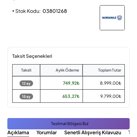
Stok Kodu:
03801268
Taksit Seçenekleri
Taksit
Aylık Ödeme
Toplam Tutar
749,92₺
8.999,00₺
12 ay
653,27₺
9.799,00₺
15 ay
Teslimat Bölgesi Bul
Açıklama
Yorumlar
Senetli Alışveriş Kılavuzu
Tak