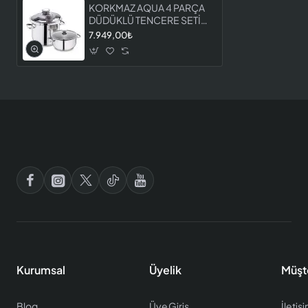
KORKMAZ AQUA 4 PARÇA
DÜDÜKLÜ TENCERE SETİ
A175
7.949,00₺
Kurumsal
Üyelik
Müşt
Blog
Üye Giriş
İletiş