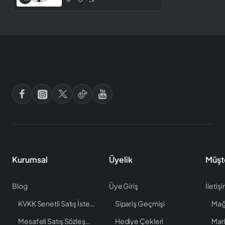
Kurumsal
Üyelik
Müşt
Blog
Üye Giriş
İletiş
KVKK Senetli Satış İstenen Bilgiler
Sipariş Geçmişi
Mağ
Mesafeli Satış Sözleşmesi
Hediye Çekleri
Mar