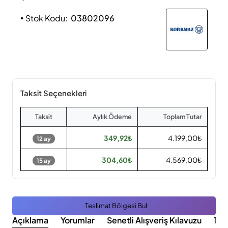
Stok Kodu:
03802096
Taksit Seçenekleri
Taksit
Aylık Ödeme
Toplam Tutar
349,92₺
4.199,00₺
12 ay
304,60₺
4.569,00₺
15 ay
Teslimat Bölgesi Bul
Açıklama
Yorumlar
Senetli Alışveriş Kılavuzu
Tak