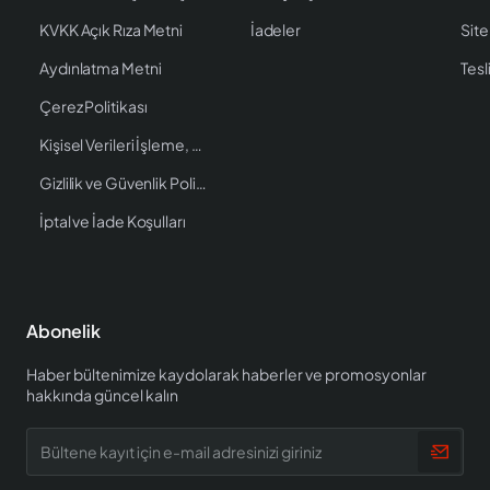
KVKK Açık Rıza Metni
İadeler
Site
Aydınlatma Metni
Tesl
Çerez Politikası
Kişisel Verileri İşleme, Saklama ve İmha Politikası
Gizlilik ve Güvenlik Politikası
İptal ve İade Koşulları
Abonelik
Haber bültenimize kaydolarak haberler ve promosyonlar
hakkında güncel kalın
Bültene
kayıt
için