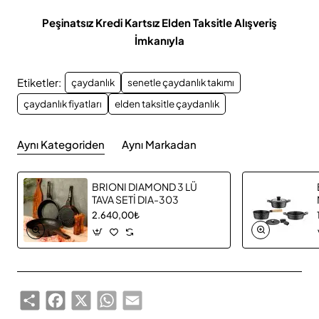
Peşinatsız Kredi Kartsız Elden Taksitle Alışveriş
İmkanıyla
Etiketler:
çaydanlık
senetle çaydanlık takımı
çaydanlık fiyatları
elden taksitle çaydanlık
Aynı Kategoriden
Aynı Markadan
BRIONI DIAMOND 3 LÜ
TAVA SETİ DIA-303
2.640,00₺
Share
Facebook
X
WhatsApp
Email