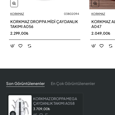
KORKMAZ
03802094
KORKMAZ
KORKMAZ DROPPA MİDİ ÇAYDANLIK
KORKMAZ AL
TAKIMI A056
A047
2.299,00₺
2.049,00₺
Son Görüntülenenler
En Çok Görüntülenenler
KORKMAZ DROPPA MEGA
ÇAYDANLIK TAKIMI A058
3.709,00₺